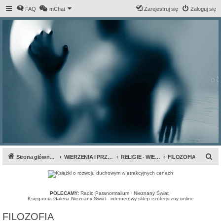
FAQ
mChat
Zarejestruj się
Zaloguj się
S
Strona główna forum
WIERZENIA I PRZEPOWIEDNIE
RELIGIE - WIERZENIA - CUDA
FILOZOFIA
z
u
k
POLECAMY:
Radio Paranormalium
·
Nieznany Świat
·
Księgarnia-Galeria Nieznany Świat - internetowy sklep ezoteryczny online
a
FILOZOFIA
j