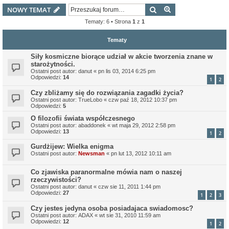
Szukaj
Wyszukiwanie z
NOWY TEMAT
Tematy: 6 • Strona
1
z
1
Tematy
Siły kosmiczne biorące udział w akcie tworzenia znane w
starożytności.
Ostatni post autor:
danut
«
pn lis 03, 2014 6:25 pm
Odpowiedzi:
14
1
2
Czy zbliżamy się do rozwiązania zagadki życia?
Ostatni post autor:
TrueLobo
«
czw paź 18, 2012 10:37 pm
Odpowiedzi:
5
O filozofii świata współczesnego
Ostatni post autor:
abaddonek
«
wt maja 29, 2012 2:58 pm
Odpowiedzi:
13
1
2
Gurdżijew: Wielka enigma
Ostatni post autor:
Newsman
«
pn lut 13, 2012 10:11 am
Co zjawiska paranormalne mówia nam o naszej
rzeczywistości?
Ostatni post autor:
danut
«
czw sie 11, 2011 1:44 pm
Odpowiedzi:
27
1
2
3
Czy jestes jedyna osoba posiadajaca swiadomosc?
Ostatni post autor:
ADAX
«
wt sie 31, 2010 11:59 am
Odpowiedzi:
12
1
2