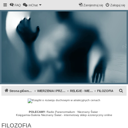
FAQ
mChat
Zarejestruj się
Zaloguj się
S
Strona główna forum
WIERZENIA I PRZEPOWIEDNIE
RELIGIE - WIERZENIA - CUDA
FILOZOFIA
z
u
k
POLECAMY:
Radio Paranormalium
·
Nieznany Świat
·
Księgarnia-Galeria Nieznany Świat - internetowy sklep ezoteryczny online
a
FILOZOFIA
j