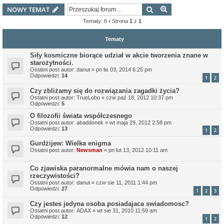
Szukaj
Wyszukiwanie z
NOWY TEMAT
Tematy: 6 • Strona
1
z
1
Tematy
Siły kosmiczne biorące udział w akcie tworzenia znane w
starożytności.
Ostatni post autor:
danut
«
pn lis 03, 2014 6:25 pm
Odpowiedzi:
14
1
2
Czy zbliżamy się do rozwiązania zagadki życia?
Ostatni post autor:
TrueLobo
«
czw paź 18, 2012 10:37 pm
Odpowiedzi:
5
O filozofii świata współczesnego
Ostatni post autor:
abaddonek
«
wt maja 29, 2012 2:58 pm
Odpowiedzi:
13
1
2
Gurdżijew: Wielka enigma
Ostatni post autor:
Newsman
«
pn lut 13, 2012 10:11 am
Co zjawiska paranormalne mówia nam o naszej
rzeczywistości?
Ostatni post autor:
danut
«
czw sie 11, 2011 1:44 pm
Odpowiedzi:
27
1
2
3
Czy jestes jedyna osoba posiadajaca swiadomosc?
Ostatni post autor:
ADAX
«
wt sie 31, 2010 11:59 am
Odpowiedzi:
12
1
2