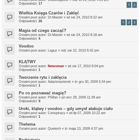
Odpowiedzi:
17
1
2
Wielkia Księga Czarów i Zaklęć
Ostatni post autor:
Dr.Master
«
wt sie 24, 2010 8:22 am
Odpowiedzi:
26
1
2
3
Magia od czego zacząć?
Ostatni post autor:
Dr.Master
«
wt sie 24, 2010 8:18 am
Odpowiedzi:
4
Voodoo
Ostatni post autor:
Laguz
«
ndz sie 22, 2010 6:42 pm
KLĄTWY
Ostatni post autor:
Newsman
«
wt sie 17, 2010 8:04 pm
Odpowiedzi:
1
Tworzenie rytu i zaklęcia
Ostatni post autor:
Adammasterek
«
śr gru 30, 2009 5:34 pm
Odpowiedzi:
1
Po co poznawać magię?
Ostatni post autor:
PSIfan
«
pn wrz 28, 2009 11:39 am
Odpowiedzi:
9
Uroki, klątwy i voodoo – gdy umysł atakuje ciało
Ostatni post autor:
Conspiracy
«
wt lip 07, 2009 10:22 am
Odpowiedzi:
1
Thelema
Ostatni post autor:
Quetesh
«
śr maja 13, 2009 4:37 pm
Prehistoria