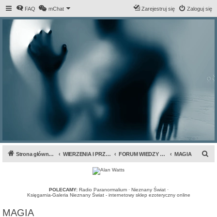
FAQ
mChat
Zarejestruj się
Zaloguj się
S
Strona główna forum
WIERZENIA I PRZEPOWIEDNIE
FORUM WIEDZY TAJEMNEJ
MAGIA
z
u
k
POLECAMY:
Radio Paranormalium
·
Nieznany Świat
·
Księgarnia-Galeria Nieznany Świat - internetowy sklep ezoteryczny online
a
MAGIA
j