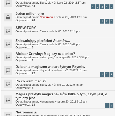
Ostatni post autor:
Zbyszek
«
śr kwie 02, 2014 2:37 pm
Odpowiedzi:
48
1
2
3
4
5
Jeden milion ojro
Ostatni post autor:
Newsman
«
sob lis 23, 2013 1:13 pm
Odpowiedzi:
20
1
2
3
SERWITORY
Ostatni post autor:
Cenz
«
ndz lis 03, 2013 7:14 pm
Zniewalający pierścień Atlantów...
Ostatni post autor:
Cenz
«
ndz lis 03, 2013 5:47 pm
Odpowiedzi:
8
Aleister Crowley: Mag czy szaleniec?
Ostatni post autor:
Katarzyna_1
«
wt gru 04, 2012 3:59 pm
Odpowiedzi:
1
Działania magiczne w starożytnym Rzymie.
Ostatni post autor:
Zbyszek
«
sob wrz 22, 2012 9:01 am
Odpowiedzi:
22
1
2
3
Po co wam magia?
Ostatni post autor:
Zbyszek
«
śr sie 01, 2012 9:45 am
Odpowiedzi:
8
Magia i praktyki magiczne- słów kilka o tym, czym jest, o
tym czy jest.
Ostatni post autor:
Konstantina
«
pt gru 23, 2011 8:17 am
Odpowiedzi:
13
1
2
Nekromancja
Ostatni post autor:
LouisAuguste
«
ndz lis 20, 2011 4:28 pm