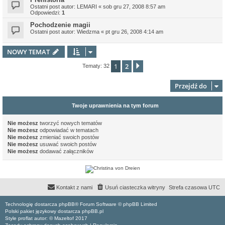
Ostatni post autor:
LEMARI
«
sob gru 27, 2008 8:57 am
Odpowiedzi:
1
Pochodzenie magii
Ostatni post autor:
Wiedzma
«
pt gru 26, 2008 4:14 am
NOWY TEMAT
1
2
Następna
Tematy: 32
Przejdź do
Twoje uprawnienia na tym forum
Nie możesz
tworzyć nowych tematów
Nie możesz
odpowiadać w tematach
Nie możesz
zmieniać swoich postów
Nie możesz
usuwać swoich postów
Nie możesz
dodawać załączników
Kontakt z nami
Usuń ciasteczka witryny
Strefa czasowa
UTC
Technologię dostarcza phpBB® Forum Software © phpBB Limited
Polski pakiet językowy dostarcza phpBB.pl
Style proflat autor: ©
Mazeltof
2017