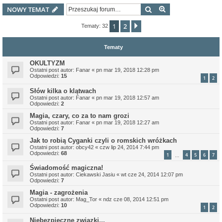
Szukaj
Wyszukiwanie z
NOWY TEMAT
1
2
Następna
Tematy: 32
Tematy
OKULTYZM
Ostatni post autor:
Fanar
«
pn mar 19, 2018 12:28 pm
Odpowiedzi:
15
1
2
Słów kilka o klątwach
Ostatni post autor:
Fanar
«
pn mar 19, 2018 12:57 am
Odpowiedzi:
2
Magia, czary, co za to nam grozi
Ostatni post autor:
Fanar
«
pn mar 19, 2018 12:27 am
Odpowiedzi:
7
Jak to robią Cyganki czyli o romskich wróżkach
Ostatni post autor:
obcy42
«
czw lip 24, 2014 7:44 pm
Odpowiedzi:
68
1
4
5
6
7
…
Świadomość magiczna!
Ostatni post autor:
Ciekawski Jasiu
«
wt cze 24, 2014 12:07 pm
Odpowiedzi:
7
Magia - zagrożenia
Ostatni post autor:
Mag_Tor
«
ndz cze 08, 2014 12:51 pm
Odpowiedzi:
10
1
2
Niebezpieczne związki...