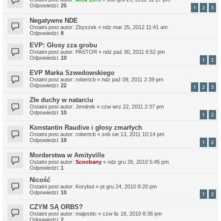
Odpowiedzi:
25
1
2
3
Negatywne NDE
Ostatni post autor:
Zbyszek
«
ndz mar 25, 2012 11:41 am
Odpowiedzi:
8
EVP: Głosy zza grobu
Ostatni post autor:
PASTOR
«
ndz paź 30, 2011 6:52 pm
Odpowiedzi:
10
1
2
EVP Marka Szwedowskiego
Ostatni post autor:
robertcb
«
ndz paź 09, 2011 2:39 pm
Odpowiedzi:
22
1
2
3
Złe duchy w natarciu
Ostatni post autor:
Jendrek
«
czw wrz 22, 2011 2:37 pm
Odpowiedzi:
10
1
2
Konstantin Raudive i głosy zmarłych
Ostatni post autor:
robertcb
«
sob sie 13, 2011 10:14 pm
Odpowiedzi:
19
1
2
Morderstwa w Amityville
Ostatni post autor:
Scoobany
«
ndz gru 26, 2010 5:45 pm
Odpowiedzi:
1
Nicość
Ostatni post autor:
Korybut
«
pt gru 24, 2010 8:20 pm
Odpowiedzi:
10
1
2
CZYM SĄ ORBS?
Ostatni post autor:
majesttic
«
czw lis 18, 2010 8:36 pm
Odpowiedzi:
2