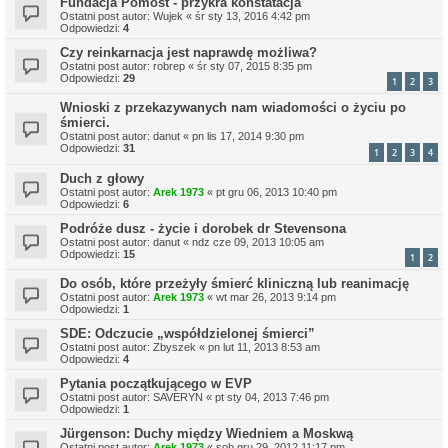
Fundacja Pomost - przykra konstatacja
Ostatni post autor:
Wujek
«
śr sty 13, 2016 4:42 pm
Odpowiedzi:
4
Czy reinkarnacja jest naprawdę możliwa?
Ostatni post autor:
robrep
«
śr sty 07, 2015 8:35 pm
Odpowiedzi:
29
1
2
3
Wnioski z przekazywanych nam wiadomości o życiu po
śmierci.
Ostatni post autor:
danut
«
pn lis 17, 2014 9:30 pm
Odpowiedzi:
31
1
2
3
4
Duch z głowy
Ostatni post autor:
Arek 1973
«
pt gru 06, 2013 10:40 pm
Odpowiedzi:
6
Podróże dusz - życie i dorobek dr Stevensona
Ostatni post autor:
danut
«
ndz cze 09, 2013 10:05 am
Odpowiedzi:
15
1
2
Do osób, które przeżyły śmierć kliniczną lub reanimację
Ostatni post autor:
Arek 1973
«
wt mar 26, 2013 9:14 pm
Odpowiedzi:
1
SDE: Odczucie „współdzielonej śmierci”
Ostatni post autor:
Zbyszek
«
pn lut 11, 2013 8:53 am
Odpowiedzi:
4
Pytania początkującego w EVP
Ostatni post autor:
SAVERYN
«
pt sty 04, 2013 7:46 pm
Odpowiedzi:
1
Jürgenson: Duchy między Wiedniem a Moskwą
Ostatni post autor:
Arek 1973
«
sob gru 29, 2012 11:17 pm