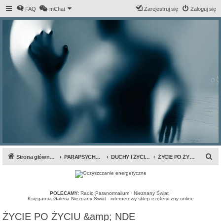
FAQ
mChat
Zarejestruj się
Zaloguj się
S
Strona główna forum
PARAPSYCHOLOGIA & ANOMALIA
DUCHY I ŻYCIE PO ŚMIERCI
ŻYCIE PO ŻYCIU &amp; NDE
z
u
k
POLECAMY:
Radio Paranormalium
·
Nieznany Świat
·
Księgarnia-Galeria Nieznany Świat - internetowy sklep ezoteryczny online
a
ŻYCIE PO ŻYCIU &amp; NDE
j