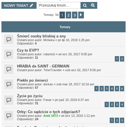
Szukaj
Wyszukiwanie z
NOWY TEMAT
1
2
3
Następna
Tematy: 56
Tematy
Śmierć osoby bliskiej a sny
Ostatni post autor:
Mrówka
«
pn lip 16, 2018 1:25 pm
Odpowiedzi:
4
Czy to EVP?
Ostatni post autor:
robertcb
«
wt wrz 26, 2017 9:05 pm
Odpowiedzi:
11
1
2
HRABIA de SAINT - GERMAIN
Ostatni post autor:
TimeTraveler
«
sob wrz 02, 2017 8:56 pm
Piekło po śmierci
Ostatni post autor:
dorkas
«
sob mar 18, 2017 10:16 am
Odpowiedzi:
57
1
2
3
4
5
6
Życie po życiu
Ostatni post autor:
Fanar
«
pn paź 10, 2016 6:37 am
Odpowiedzi:
31
1
2
3
4
Orby: Co sądzicie o tych zdjęciach?
Ostatni post autor:
Arek 1973
«
wt wrz 13, 2016 1:12 pm
Odpowiedzi:
24
1
2
3