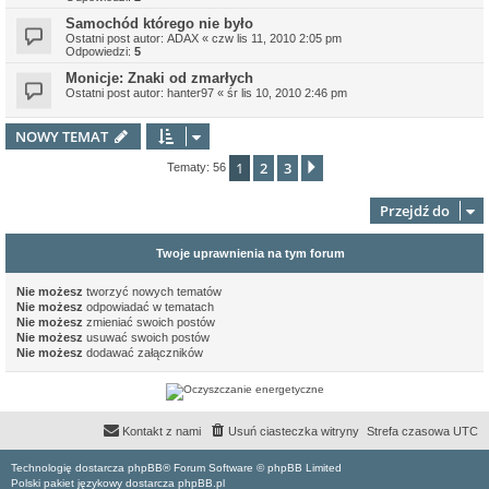
Samochód którego nie było
Ostatni post autor:
ADAX
«
czw lis 11, 2010 2:05 pm
Odpowiedzi:
5
Monicje: Znaki od zmarłych
Ostatni post autor:
hanter97
«
śr lis 10, 2010 2:46 pm
NOWY TEMAT
1
2
3
Następna
Tematy: 56
Przejdź do
Twoje uprawnienia na tym forum
Nie możesz
tworzyć nowych tematów
Nie możesz
odpowiadać w tematach
Nie możesz
zmieniać swoich postów
Nie możesz
usuwać swoich postów
Nie możesz
dodawać załączników
Kontakt z nami
Usuń ciasteczka witryny
Strefa czasowa
UTC
Technologię dostarcza phpBB® Forum Software © phpBB Limited
Polski pakiet językowy dostarcza phpBB.pl