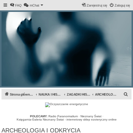
FAQ
mChat
Zarejestruj się
Zaloguj się
S
Strona główna forum
NAUKA I HISTORIA
ZAGADKI HISTORII
ARCHEOLOGIA I ODKRYCIA
z
u
k
POLECAMY:
Radio Paranormalium
·
Nieznany Świat
·
Księgarnia-Galeria Nieznany Świat - internetowy sklep ezoteryczny online
a
ARCHEOLOGIA I ODKRYCIA
j