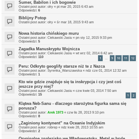
Sumer, Babilon i ich bogowie
Ostatni post autor:
olry
«
pt mar 20, 2015 6:43 am
Odpowiedzi:
6
Biblijny Potop
Ostatni post autor:
olry
«
śr mar 18, 2015 9:43 am
Nowa historia chińskiego muru
Ostatni post autor:
Ciekawski Jasiu
«
pn sty 12, 2015 9:33 pm
Odpowiedzi:
5
Zagadka Manuskryptu Wojnicza
Ostatni post autor:
Ciekawski Jasiu
«
wt wrz 02, 2014 6:42 am
Odpowiedzi:
110
1
9
10
11
12
…
Peru: Odkryto geoglify starsze niż te z Nazca
Ostatni post autor:
Syrenka_Warszawska
«
ndz cze 01, 2014 12:32 am
Odpowiedzi:
1
Kto wie gdzie znajduje się ta inskrypcja i czy jest coś
jeszcze przy niej?
Ostatni post autor:
Ciekawski Jasiu
«
czw kwie 03, 2014 7:50 am
Odpowiedzi:
15
1
2
Klątwa Neb-Sanu - dlaczego starożytna figurka sama się
porusza?
Ostatni post autor:
Arek 1973
«
czw lis 28, 2013 9:10 pm
Odpowiedzi:
8
„Zaginiony kontynent” na Oceanie Indyjskim
Ostatni post autor:
robrep
«
ndz kwie 28, 2013 10:55 am
Odpowiedzi:
2
Oryginalne znalezisko we Władywostoku. Metal w bryle