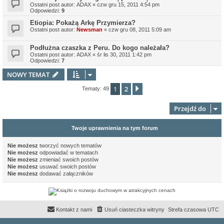
Ostatni post autor:
ADAX
«
czw gru 15, 2011 4:54 pm
Odpowiedzi:
9
Etiopia: Pokażą Arkę Przymierza?
Ostatni post autor:
Newsman
«
czw gru 08, 2011 5:09 am
Podłużna czaszka z Peru. Do kogo należała?
Ostatni post autor:
ADAX
«
śr lis 30, 2011 1:42 pm
Odpowiedzi:
7
NOWY TEMAT
1
2
Następna
Tematy: 49
Przejdź do
Twoje uprawnienia na tym forum
Nie możesz
tworzyć nowych tematów
Nie możesz
odpowiadać w tematach
Nie możesz
zmieniać swoich postów
Nie możesz
usuwać swoich postów
Nie możesz
dodawać załączników
Kontakt z nami
Usuń ciasteczka witryny
Strefa czasowa
UTC