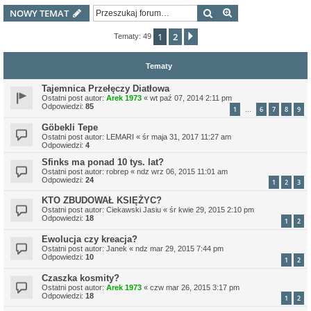
Szukaj
Wyszukiwanie z
NOWY TEMAT
1
2
Następna
Tematy: 49
Tematy
Tajemnica Przełęczy Diatłowa
Ostatni post autor:
Arek 1973
«
wt paź 07, 2014 2:11 pm
Odpowiedzi:
85
1
6
7
8
9
…
Göbekli Tepe
Ostatni post autor:
LEMARI
«
śr maja 31, 2017 11:27 am
Odpowiedzi:
4
Sfinks ma ponad 10 tys. lat?
Ostatni post autor:
robrep
«
ndz wrz 06, 2015 11:01 am
Odpowiedzi:
24
1
2
3
KTO ZBUDOWAŁ KSIĘŻYC?
Ostatni post autor:
Ciekawski Jasiu
«
śr kwie 29, 2015 2:10 pm
Odpowiedzi:
18
1
2
Ewolucja czy kreacja?
Ostatni post autor:
Janek
«
ndz mar 29, 2015 7:44 pm
Odpowiedzi:
10
1
2
Czaszka kosmity?
Ostatni post autor:
Arek 1973
«
czw mar 26, 2015 3:17 pm
Odpowiedzi:
18
1
2