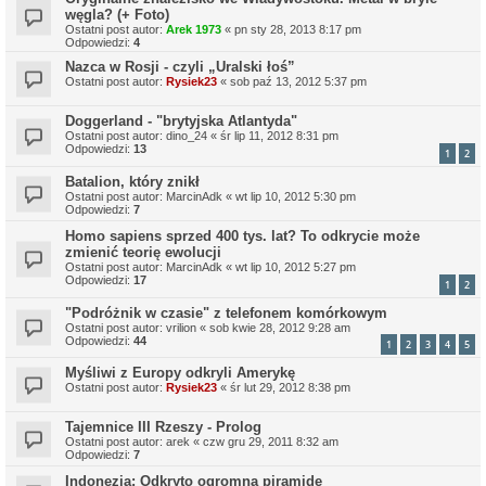
węgla? (+ Foto)
Ostatni post autor:
Arek 1973
«
pn sty 28, 2013 8:17 pm
Odpowiedzi:
4
Nazca w Rosji - czyli „Uralski łoś”
Ostatni post autor:
Rysiek23
«
sob paź 13, 2012 5:37 pm
Doggerland - "brytyjska Atlantyda"
Ostatni post autor:
dino_24
«
śr lip 11, 2012 8:31 pm
Odpowiedzi:
13
1
2
Batalion, który znikł
Ostatni post autor:
MarcinAdk
«
wt lip 10, 2012 5:30 pm
Odpowiedzi:
7
Homo sapiens sprzed 400 tys. lat? To odkrycie może
zmienić teorię ewolucji
Ostatni post autor:
MarcinAdk
«
wt lip 10, 2012 5:27 pm
Odpowiedzi:
17
1
2
"Podróżnik w czasie" z telefonem komórkowym
Ostatni post autor:
vrilion
«
sob kwie 28, 2012 9:28 am
Odpowiedzi:
44
1
2
3
4
5
Myśliwi z Europy odkryli Amerykę
Ostatni post autor:
Rysiek23
«
śr lut 29, 2012 8:38 pm
Tajemnice III Rzeszy - Prolog
Ostatni post autor:
arek
«
czw gru 29, 2011 8:32 am
Odpowiedzi:
7
Indonezja: Odkryto ogromną piramidę