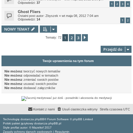
Odpowiedzi:
37
1
2
3
4
Ghost Fliers
Ostatni post autor:
Zbyszek
«
wt maja 08, 2012 7:04 am
Odpowiedzi:
14
1
2
NOWY TEMAT
1
2
3
Następna
Tematy: 72
Przejdź do
Twoje uprawnienia na tym forum
Nie możesz
tworzyć nowych tematów
Nie możesz
odpowiadać w tematach
Nie możesz
zmieniać swoich postów
Nie możesz
usuwać swoich postów
Nie możesz
dodawać załączników
Kontakt z nami
Usuń ciasteczka witryny
Strefa czasowa
UTC
Technologię dostarcza phpBB® Forum Software © phpBB Limited
Polski pakiet językowy dostarcza phpBB.pl
Style proflat autor: ©
Mazeltof
2017
Zasady ochrony danych osobowych
|
Regulamin