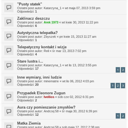
"Pusty statek"
Ostatni post autor:
Katarzyna_1
«
wt maja 07, 2013 3:59 pm
Odpowiedzi:
1
Zaklinacz deszczu
Ostatni post autor:
Arek 1973
«
wt kwie 30, 2013 11:22 pm
Odpowiedzi:
6
Autystyczna telepatka?
Ostatni post autor:
Zbyszek
«
pn kwie 15, 2013 11:27 am
Odpowiedzi:
1
Telepatyczny kontakt i wizje
Ostatni post autor:
Reil
«
śr mar 13, 2013 7:02 pm
Odpowiedzi:
4
Stare lustra i...
Ostatni post autor:
Katarzyna_1
«
wt lis 13, 2012 3:55 pm
Odpowiedzi:
17
1
2
Inne wymiary, inni ludzie
Ostatni post autor:
minematrix
«
wt lis 06, 2012 4:03 pm
Odpowiedzi:
20
1
2
3
Przypadek Eleonore Zugun
Ostatni post autor:
Ivellios
«
sob cze 02, 2012 6:31 pm
Odpowiedzi:
2
Aura czy pomieszanie zmysłów?
Ostatni post autor:
Andrzej 58
«
śr maja 30, 2012 6:39 pm
Odpowiedzi:
12
1
2
Matka Ziemia
Ostatni post autor:
Andrzej 58
«
sob maja 12, 2012 2:38 pm