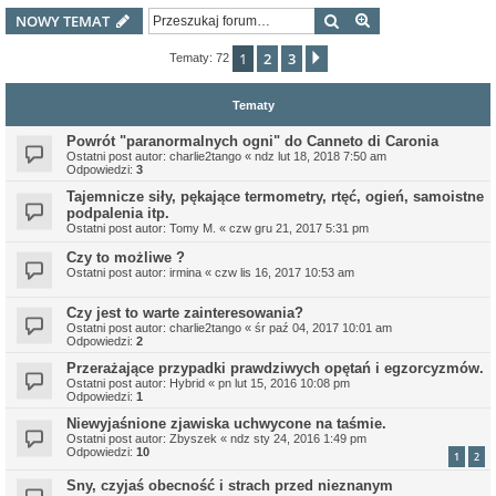
Szukaj
Wyszukiwanie z
NOWY TEMAT
1
2
3
Następna
Tematy: 72
Tematy
Powrót "paranormalnych ogni" do Canneto di Caronia
Ostatni post autor:
charlie2tango
«
ndz lut 18, 2018 7:50 am
Odpowiedzi:
3
Tajemnicze siły, pękające termometry, rtęć, ogień, samoistne
podpalenia itp.
Ostatni post autor:
Tomy M.
«
czw gru 21, 2017 5:31 pm
Czy to możliwe ?
Ostatni post autor:
irmina
«
czw lis 16, 2017 10:53 am
Czy jest to warte zainteresowania?
Ostatni post autor:
charlie2tango
«
śr paź 04, 2017 10:01 am
Odpowiedzi:
2
Przerażające przypadki prawdziwych opętań i egzorcyzmów.
Ostatni post autor:
Hybrid
«
pn lut 15, 2016 10:08 pm
Odpowiedzi:
1
Niewyjaśnione zjawiska uchwycone na taśmie.
Ostatni post autor:
Zbyszek
«
ndz sty 24, 2016 1:49 pm
Odpowiedzi:
10
1
2
Sny, czyjaś obecność i strach przed nieznanym