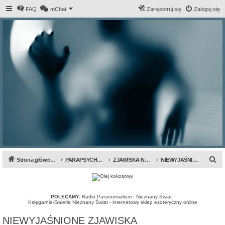
FAQ
mChat
Zarejestruj się
Zaloguj się
S
Strona główna forum
PARAPSYCHOLOGIA & ANOMALIA
ZJAWISKA NADPRZYRODZONE
NIEWYJAŚNIONE ZJAWISKA
z
u
k
POLECAMY:
Radio Paranormalium
·
Nieznany Świat
·
Księgarnia-Galeria Nieznany Świat - internetowy sklep ezoteryczny online
a
NIEWYJAŚNIONE ZJAWISKA
j