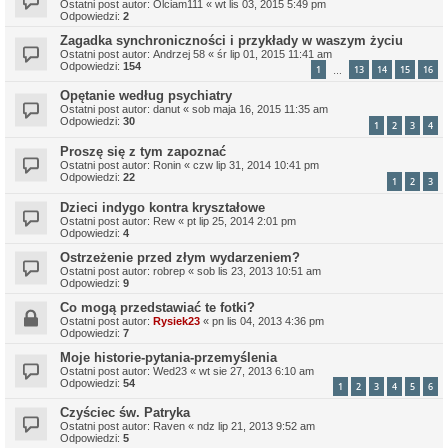
Ostatni post autor:
Olciam111
«
wt lis 03, 2015 5:49 pm
Odpowiedzi:
2
Zagadka synchroniczności i przykłady w waszym życiu
Ostatni post autor:
Andrzej 58
«
śr lip 01, 2015 11:41 am
Odpowiedzi:
154
1
13
14
15
16
…
Opętanie według psychiatry
Ostatni post autor:
danut
«
sob maja 16, 2015 11:35 am
Odpowiedzi:
30
1
2
3
4
Proszę się z tym zapoznać
Ostatni post autor:
Ronin
«
czw lip 31, 2014 10:41 pm
Odpowiedzi:
22
1
2
3
Dzieci indygo kontra kryształowe
Ostatni post autor:
Rew
«
pt lip 25, 2014 2:01 pm
Odpowiedzi:
4
Ostrzeżenie przed złym wydarzeniem?
Ostatni post autor:
robrep
«
sob lis 23, 2013 10:51 am
Odpowiedzi:
9
Co mogą przedstawiać te fotki?
Ostatni post autor:
Rysiek23
«
pn lis 04, 2013 4:36 pm
Odpowiedzi:
7
Moje historie-pytania-przemyślenia
Ostatni post autor:
Wed23
«
wt sie 27, 2013 6:10 am
Odpowiedzi:
54
1
2
3
4
5
6
Czyściec św. Patryka
Ostatni post autor:
Raven
«
ndz lip 21, 2013 9:52 am
Odpowiedzi:
5