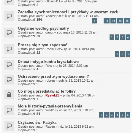
Ostatni post autor:
Olciam111
«
wt lis 03, 2015 5:49 pm
Odpowiedzi:
2
Zagadka synchroniczności i przykłady w waszym życiu
Ostatni post autor:
Andrzej 58
«
śr lip 01, 2015 11:41 am
Odpowiedzi:
154
1
13
14
15
16
…
Opętanie według psychiatry
Ostatni post autor:
danut
«
sob maja 16, 2015 11:35 am
Odpowiedzi:
30
1
2
3
4
Proszę się z tym zapoznać
Ostatni post autor:
Ronin
«
czw lip 31, 2014 10:41 pm
Odpowiedzi:
22
1
2
3
Dzieci indygo kontra kryształowe
Ostatni post autor:
Rew
«
pt lip 25, 2014 2:01 pm
Odpowiedzi:
4
Ostrzeżenie przed złym wydarzeniem?
Ostatni post autor:
robrep
«
sob lis 23, 2013 10:51 am
Odpowiedzi:
9
Co mogą przedstawiać te fotki?
Ostatni post autor:
Rysiek23
«
pn lis 04, 2013 4:36 pm
Odpowiedzi:
7
Moje historie-pytania-przemyślenia
Ostatni post autor:
Wed23
«
wt sie 27, 2013 6:10 am
Odpowiedzi:
54
1
2
3
4
5
6
Czyściec św. Patryka
Ostatni post autor:
Raven
«
ndz lip 21, 2013 9:52 am
Odpowiedzi:
5