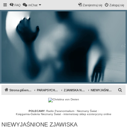
FAQ
mChat
Zarejestruj się
Zaloguj się
S
Strona główna forum
PARAPSYCHOLOGIA & ANOMALIA
ZJAWISKA NADPRZYRODZONE
NIEWYJAŚNIONE ZJAWISKA
z
u
k
POLECAMY:
Radio Paranormalium
·
Nieznany Świat
·
Księgarnia-Galeria Nieznany Świat - internetowy sklep ezoteryczny online
a
NIEWYJAŚNIONE ZJAWISKA
j