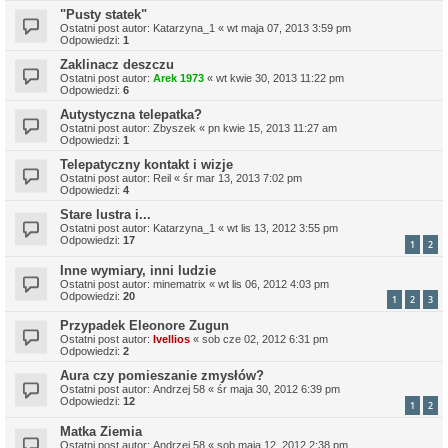
"Pusty statek"
Ostatni post autor:
Katarzyna_1
«
wt maja 07, 2013 3:59 pm
Odpowiedzi:
1
Zaklinacz deszczu
Ostatni post autor:
Arek 1973
«
wt kwie 30, 2013 11:22 pm
Odpowiedzi:
6
Autystyczna telepatka?
Ostatni post autor:
Zbyszek
«
pn kwie 15, 2013 11:27 am
Odpowiedzi:
1
Telepatyczny kontakt i wizje
Ostatni post autor:
Reil
«
śr mar 13, 2013 7:02 pm
Odpowiedzi:
4
Stare lustra i...
Ostatni post autor:
Katarzyna_1
«
wt lis 13, 2012 3:55 pm
Odpowiedzi:
17
1
2
Inne wymiary, inni ludzie
Ostatni post autor:
minematrix
«
wt lis 06, 2012 4:03 pm
Odpowiedzi:
20
1
2
3
Przypadek Eleonore Zugun
Ostatni post autor:
Ivellios
«
sob cze 02, 2012 6:31 pm
Odpowiedzi:
2
Aura czy pomieszanie zmysłów?
Ostatni post autor:
Andrzej 58
«
śr maja 30, 2012 6:39 pm
Odpowiedzi:
12
1
2
Matka Ziemia
Ostatni post autor:
Andrzej 58
«
sob maja 12, 2012 2:38 pm