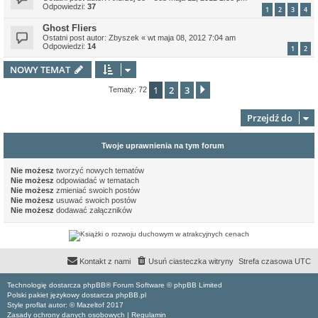
Odpowiedzi:
37
1
2
3
4
Ghost Fliers
Ostatni post autor:
Zbyszek
«
wt maja 08, 2012 7:04 am
Odpowiedzi:
14
1
2
NOWY TEMAT
1
2
3
Następna
Tematy: 72
Przejdź do
Twoje uprawnienia na tym forum
Nie możesz
tworzyć nowych tematów
Nie możesz
odpowiadać w tematach
Nie możesz
zmieniać swoich postów
Nie możesz
usuwać swoich postów
Nie możesz
dodawać załączników
Kontakt z nami
Usuń ciasteczka witryny
Strefa czasowa
UTC
Technologię dostarcza phpBB® Forum Software © phpBB Limited
Polski pakiet językowy dostarcza phpBB.pl
Style proflat autor: ©
Mazeltof
2017
Zasady ochrony danych osobowych
|
Regulamin