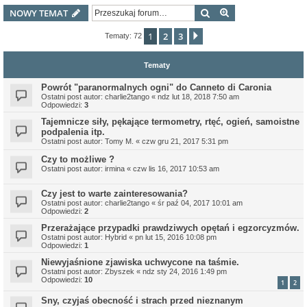
Szukaj
Wyszukiwanie z
NOWY TEMAT
1
2
3
Następna
Tematy: 72
Tematy
Powrót "paranormalnych ogni" do Canneto di Caronia
Ostatni post autor:
charlie2tango
«
ndz lut 18, 2018 7:50 am
Odpowiedzi:
3
Tajemnicze siły, pękające termometry, rtęć, ogień, samoistne
podpalenia itp.
Ostatni post autor:
Tomy M.
«
czw gru 21, 2017 5:31 pm
Czy to możliwe ?
Ostatni post autor:
irmina
«
czw lis 16, 2017 10:53 am
Czy jest to warte zainteresowania?
Ostatni post autor:
charlie2tango
«
śr paź 04, 2017 10:01 am
Odpowiedzi:
2
Przerażające przypadki prawdziwych opętań i egzorcyzmów.
Ostatni post autor:
Hybrid
«
pn lut 15, 2016 10:08 pm
Odpowiedzi:
1
Niewyjaśnione zjawiska uchwycone na taśmie.
Ostatni post autor:
Zbyszek
«
ndz sty 24, 2016 1:49 pm
Odpowiedzi:
10
1
2
Sny, czyjaś obecność i strach przed nieznanym