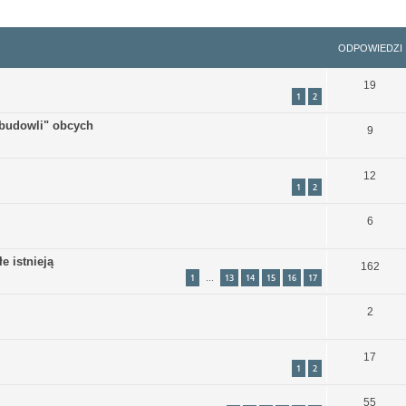
szukiwanie zaawansowane
ODPOWIEDZI
19
1
2
"budowli" obcych
9
12
1
2
6
e istnieją
162
1
13
14
15
16
17
…
2
17
1
2
55