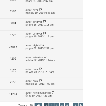
pt sty 24, 2014 2:07 pm
autor:
azor
4504
ndz sty 19, 2014 9:46 am
autor:
dirtdiver
6881
pn gru 16, 2013 1:18 pm
autor:
dirtdiver
5726
pn gru 16, 2013 1:12 pm
autor:
Hybrid
26566
pn gru 02, 2013 2:57 pm
autor:
artemius
4205
sob lis 02, 2013 10:14 am
autor:
arek
4170
pn wrz 23, 2013 6:57 am
autor:
arek
9150
ndz sie 18, 2013 7:02 am
autor:
flying humanoid
11284
śr lip 10, 2013 7:21 am
1
2
3
4
5
8
Strona
1
z
8
Następna
Tematy: 198
…