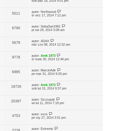
sob paź 18, 2014 9:01 pm
autor:
Northwood
5011
śr wrz 17, 2014 7:12 pm
autor:
SebaSan1981
6790
pt sie 29, 2014 3:08 am
autor:
ADAX
5679
ndz cze 08, 2014 12:32 am
autor:
Arek 1973
9778
śr kwie 30, 2014 12:46 pm
autor:
MarcinAdk
6985
pn mar 31, 2014 9:20 pm
autor:
Arek 1973
18726
sob lut 15, 2014 9:37 pm
autor:
Szczupak
20397
wt lut 11, 2014 7:10 pm
autor:
sxxs
4753
pn sty 27, 2014 3:51 pm
autor:
Extremis
2228