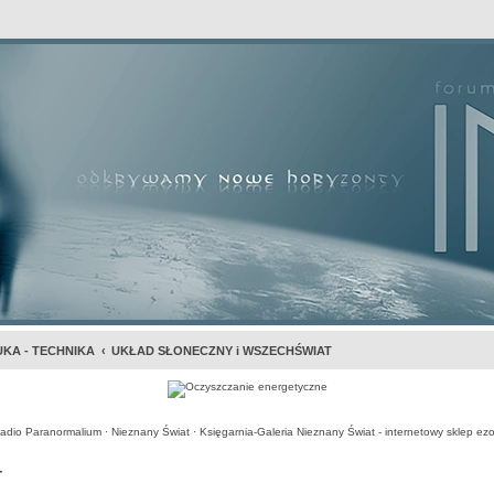
awansowane
KA - TECHNIKA
UKŁAD SŁONECZNY i WSZECHŚWIAT
adio Paranormalium
·
Nieznany Świat
·
Księgarnia-Galeria Nieznany Świat - internetowy sklep ezo
T