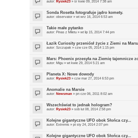
autor:
Rysiek23
»
śr kwie 09, 2014 7:38 am
Sonda Rosetta fotografuje jądro komety.
autor:
observator
»
wt wrz 16, 2014 6:53 am
Takie małe pytanko
autor:
Pinas z Miletu
»
wt lip 15, 2014 7:44 pm
Łazik Curiosity przeniósł życie z Ziemi na Mars
autor:
Szczupak
»
czw cze 05, 2014 1:15 pm
Mars: Phoenix przesyła na Ziemię tajemnicze zd
autor:
Migu
»
wt kwie 29, 2014 5:21 am
Planeta X: Nowe dowody
autor:
Rysiek23
»
czw mar 27, 2014 6:53 pm
Anomalie na Marsie
autor:
Newsman
»
pn cze 06, 2011 8:02 am
Wszechświat to jednak hologram?
autor:
Rysiek23
»
sob lut 08, 2014 2:58 pm
Kolejne gigantyczne UFO obok Słońca czy...
autor:
Extremis
»
pt sty 24, 2014 2:07 pm
Kolejne gigantyczne UFO obok Słońca czy...