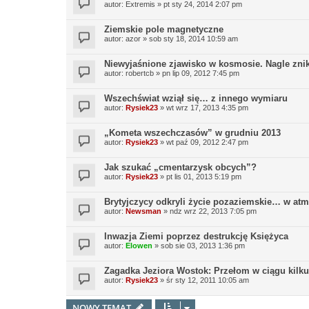
autor:
Extremis
»
pt sty 24, 2014 2:07 pm
Ziemskie pole magnetyczne
autor:
azor
»
sob sty 18, 2014 10:59 am
Niewyjaśnione zjawisko w kosmosie. Nagle znik
autor:
robertcb
»
pn lip 09, 2012 7:45 pm
Wszechświat wziął się… z innego wymiaru
autor:
Rysiek23
»
wt wrz 17, 2013 4:35 pm
„Kometa wszechczasów” w grudniu 2013
autor:
Rysiek23
»
wt paź 09, 2012 2:47 pm
Jak szukać „cmentarzysk obcych”?
autor:
Rysiek23
»
pt lis 01, 2013 5:19 pm
Brytyjczycy odkryli życie pozaziemskie… w at
autor:
Newsman
»
ndz wrz 22, 2013 7:05 pm
Inwazja Ziemi poprzez destrukcję Księżyca
autor:
Elowen
»
sob sie 03, 2013 1:36 pm
Zagadka Jeziora Wostok: Przełom w ciągu kilku
autor:
Rysiek23
»
śr sty 12, 2011 10:05 am
NOWY TEMAT