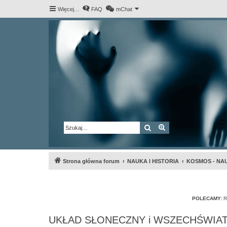
Więcej…
FAQ
mChat
Szukaj
Wyszukiwanie za
Strona główna forum
NAUKA I HISTORIA
KOSMOS - NAU
POLECAMY:
R
UKŁAD SŁONECZNY i WSZECHŚWIA