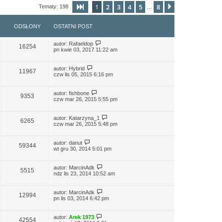
1
2
3
4
5
8
Strona
1
z
8
Następna
Tematy: 198
…
ODSŁONY
OSTATNI POST
autor:
Rafaeldop
16254
pn kwie 03, 2017 11:22 am
autor:
Hybrid
11967
czw lis 05, 2015 6:16 pm
autor:
fishbone
9353
czw mar 26, 2015 5:55 pm
autor:
Katarzyna_1
6265
czw mar 26, 2015 5:48 pm
autor:
danut
59344
wt gru 30, 2014 5:01 pm
autor:
MarcinAdk
5515
ndz lis 23, 2014 10:52 am
autor:
MarcinAdk
12994
pn lis 03, 2014 6:42 pm
autor:
Arek 1973
42554