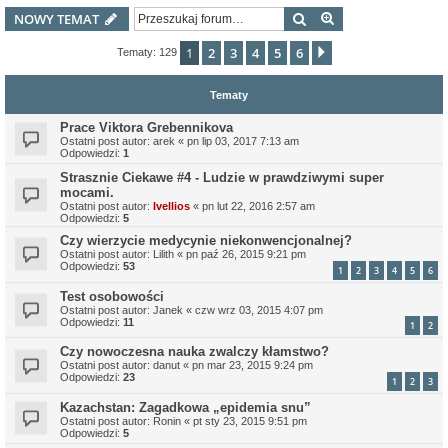
Szukaj
Wyszukiwanie z
NOWY TEMAT
1
2
3
4
5
6
Następna
Tematy: 129
Tematy
Prace Viktora Grebennikova
Ostatni post autor:
arek
«
pn lip 03, 2017 7:13 am
Odpowiedzi:
1
Strasznie Ciekawe #4 - Ludzie w prawdziwymi super
mocami.
Ostatni post autor:
Ivellios
«
pn lut 22, 2016 2:57 am
Odpowiedzi:
5
Czy wierzycie medycynie niekonwencjonalnej?
Ostatni post autor:
Lilith
«
pn paź 26, 2015 9:21 pm
Odpowiedzi:
53
1
2
3
4
5
6
Test osobowości
Ostatni post autor:
Janek
«
czw wrz 03, 2015 4:07 pm
Odpowiedzi:
11
1
2
Czy nowoczesna nauka zwalczy kłamstwo?
Ostatni post autor:
danut
«
pn mar 23, 2015 9:24 pm
Odpowiedzi:
23
1
2
3
Kazachstan: Zagadkowa „epidemia snu”
Ostatni post autor:
Ronin
«
pt sty 23, 2015 9:51 pm
Odpowiedzi:
5