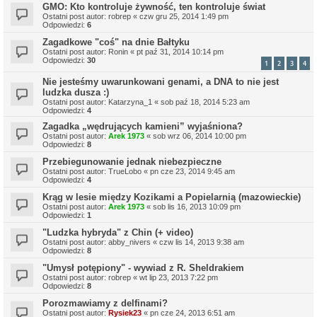
GMO: Kto kontroluje żywność, ten kontroluje świat
Ostatni post autor:
robrep
«
czw gru 25, 2014 1:49 pm
Odpowiedzi:
6
Zagadkowe "coś" na dnie Bałtyku
Ostatni post autor:
Ronin
«
pt paź 31, 2014 10:14 pm
Odpowiedzi:
30
1
2
3
4
Nie jesteśmy uwarunkowani genami, a DNA to nie jest
ludzka dusza :)
Ostatni post autor:
Katarzyna_1
«
sob paź 18, 2014 5:23 am
Odpowiedzi:
4
Zagadka „wędrujących kamieni” wyjaśniona?
Ostatni post autor:
Arek 1973
«
sob wrz 06, 2014 10:00 pm
Odpowiedzi:
8
Przebiegunowanie jednak niebezpieczne
Ostatni post autor:
TrueLobo
«
pn cze 23, 2014 9:45 am
Odpowiedzi:
4
Krąg w lesie między Kozikami a Popielarnią (mazowieckie)
Ostatni post autor:
Arek 1973
«
sob lis 16, 2013 10:09 pm
Odpowiedzi:
1
"Ludzka hybryda" z Chin (+ video)
Ostatni post autor:
abby_nivers
«
czw lis 14, 2013 9:38 am
Odpowiedzi:
8
"Umysł potępiony" - wywiad z R. Sheldrakiem
Ostatni post autor:
robrep
«
wt lip 23, 2013 7:22 pm
Odpowiedzi:
8
Porozmawiamy z delfinami?
Ostatni post autor:
Rysiek23
«
pn cze 24, 2013 6:51 am