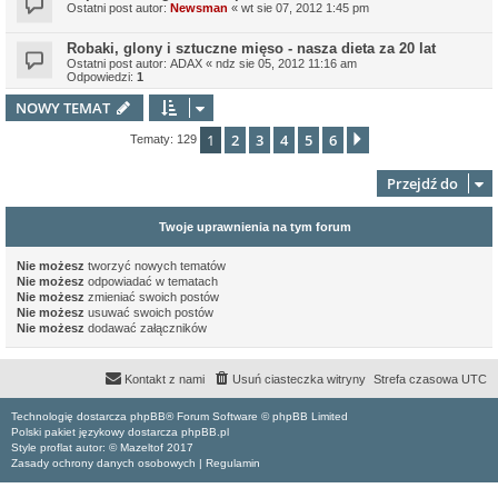
Ostatni post autor:
Newsman
«
wt sie 07, 2012 1:45 pm
Robaki, glony i sztuczne mięso - nasza dieta za 20 lat
Ostatni post autor:
ADAX
«
ndz sie 05, 2012 11:16 am
Odpowiedzi:
1
NOWY TEMAT
1
2
3
4
5
6
Następna
Tematy: 129
Przejdź do
Twoje uprawnienia na tym forum
Nie możesz
tworzyć nowych tematów
Nie możesz
odpowiadać w tematach
Nie możesz
zmieniać swoich postów
Nie możesz
usuwać swoich postów
Nie możesz
dodawać załączników
Kontakt z nami
Usuń ciasteczka witryny
Strefa czasowa
UTC
Technologię dostarcza phpBB® Forum Software © phpBB Limited
Polski pakiet językowy dostarcza phpBB.pl
Style proflat autor: ©
Mazeltof
2017
Zasady ochrony danych osobowych
|
Regulamin