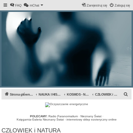
FAQ
mChat
Zarejestruj się
Zaloguj się
S
Strona główna forum
NAUKA I HISTORIA
KOSMOS - NAUKA - TECHNIKA
CZŁOWIEK i NATURA
z
u
k
POLECAMY:
Radio Paranormalium
·
Nieznany Świat
·
Księgarnia-Galeria Nieznany Świat - internetowy sklep ezoteryczny online
a
CZŁOWIEK i NATURA
j