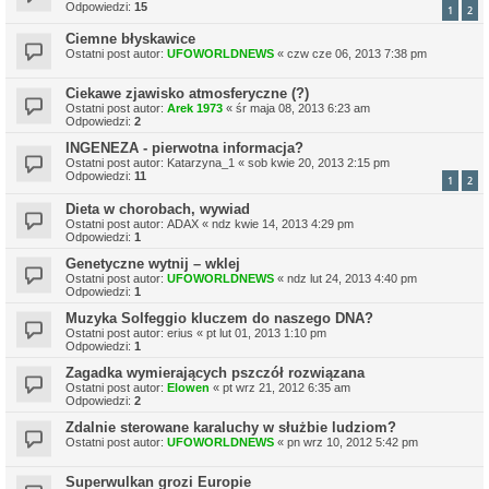
Odpowiedzi:
15
1
2
Ciemne błyskawice
Ostatni post autor:
UFOWORLDNEWS
«
czw cze 06, 2013 7:38 pm
Ciekawe zjawisko atmosferyczne (?)
Ostatni post autor:
Arek 1973
«
śr maja 08, 2013 6:23 am
Odpowiedzi:
2
INGENEZA - pierwotna informacja?
Ostatni post autor:
Katarzyna_1
«
sob kwie 20, 2013 2:15 pm
Odpowiedzi:
11
1
2
Dieta w chorobach, wywiad
Ostatni post autor:
ADAX
«
ndz kwie 14, 2013 4:29 pm
Odpowiedzi:
1
Genetyczne wytnij – wklej
Ostatni post autor:
UFOWORLDNEWS
«
ndz lut 24, 2013 4:40 pm
Odpowiedzi:
1
Muzyka Solfeggio kluczem do naszego DNA?
Ostatni post autor:
erius
«
pt lut 01, 2013 1:10 pm
Odpowiedzi:
1
Zagadka wymierających pszczół rozwiązana
Ostatni post autor:
Elowen
«
pt wrz 21, 2012 6:35 am
Odpowiedzi:
2
Zdalnie sterowane karaluchy w służbie ludziom?
Ostatni post autor:
UFOWORLDNEWS
«
pn wrz 10, 2012 5:42 pm
Superwulkan grozi Europie