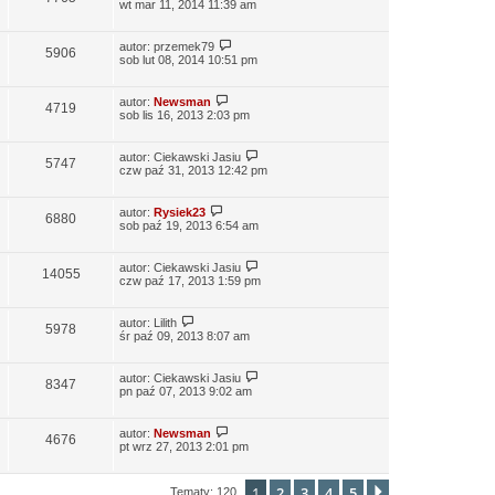
wt mar 11, 2014 11:39 am
autor:
przemek79
5906
sob lut 08, 2014 10:51 pm
autor:
Newsman
4719
sob lis 16, 2013 2:03 pm
autor:
Ciekawski Jasiu
5747
czw paź 31, 2013 12:42 pm
autor:
Rysiek23
6880
sob paź 19, 2013 6:54 am
autor:
Ciekawski Jasiu
14055
czw paź 17, 2013 1:59 pm
autor:
Lilith
5978
śr paź 09, 2013 8:07 am
autor:
Ciekawski Jasiu
8347
pn paź 07, 2013 9:02 am
autor:
Newsman
4676
pt wrz 27, 2013 2:01 pm
1
2
3
4
5
Następna
Tematy: 120