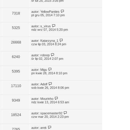
śr lut 25, 2015 3:05 pm
autor:
YellowPanties
7318
pt gru 05, 2014 7:10 pm
autor:
s_virus
5325
ndz wrz 07, 2014 5:20 pm
autor:
Katarzyna_1
26668
czw lip 03, 2014 8:24 pm
autor:
robrep
6240
śr lip 02, 2014 2:07 pm
autor:
Migu
5395
pn kwie 28, 2014 8:10 pm
autor:
Adolf
17110
sob kwie 26, 2014 8:06 pm
autor:
Mourinho
9349
ndz kwie 13, 2014 6:53 am
autor:
spacemaster92
18524
czw mar 20, 2014 2:23 pm
autor:
arek
7765