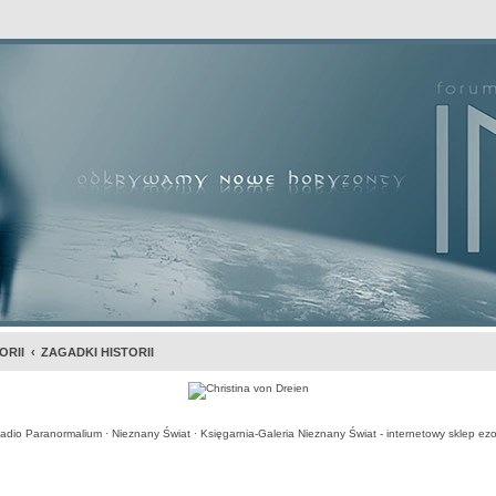
awansowane
ORII
ZAGADKI HISTORII
adio Paranormalium
·
Nieznany Świat
·
Księgarnia-Galeria Nieznany Świat - internetowy sklep ezo