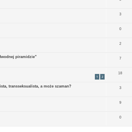
3
0
2
dwodnej piramidzie”
7
18
1
2
ta, transseksualista, a może szaman?
3
9
0