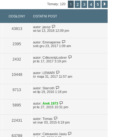
1
2
3
4
5
Następna
Tematy: 120
ODSŁONY
OSTATNI POST
autor:
jassp
43813
wt lut 13, 2018 12:09 pm
autor:
Emmaperee
2395
sob gru 23, 2017 1:09 am
autor:
CdlezeripLodver
2432
pt lis 17, 2017 3:19 pm
autor:
LEMARI
10448
śr maja 31, 2017 11:57 am
autor:
Starroth
9713
wt lip 19, 2016 1:18 pm
autor:
Arek 1973
5895
pt lis 27, 2015 10:31 pm
autor:
Tomas
22431
wt mar 03, 2015 6:19 pm
autor:
Ciekawski Jasiu
63789