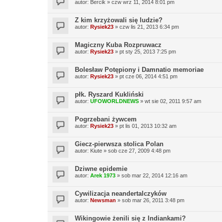
autor:
Bercik
»
czw wrz 11, 2014 8:01 pm
Z kim krzyżowali się ludzie?
autor:
Rysiek23
»
czw lis 21, 2013 6:34 pm
Magiczny Kuba Rozpruwacz
autor:
Rysiek23
»
pt sty 25, 2013 7:25 pm
Bolesław Potępiony i Damnatio memoriae
autor:
Rysiek23
»
pt cze 06, 2014 4:51 pm
płk. Ryszard Kukliński
autor:
UFOWORLDNEWS
»
wt sie 02, 2011 9:57 am
Pogrzebani żywcem
autor:
Rysiek23
»
pt lis 01, 2013 10:32 am
Giecz-pierwsza stolica Polan
autor:
Kiute
»
sob cze 27, 2009 4:48 pm
Dziwne epidemie
autor:
Arek 1973
»
sob mar 22, 2014 12:16 am
Cywilizacja neandertalczyków
autor:
Newsman
»
sob mar 26, 2011 3:48 pm
Wikingowie żenili się z Indiankami?