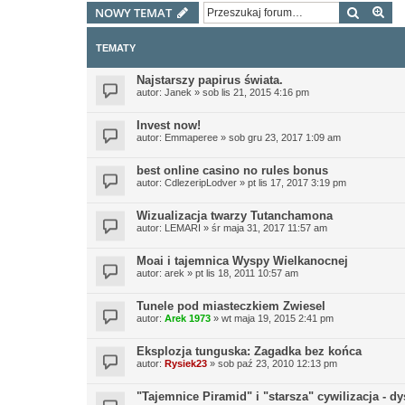
Szukaj
Wy
NOWY TEMAT
TEMATY
Najstarszy papirus świata.
autor:
Janek
»
sob lis 21, 2015 4:16 pm
Invest now!
autor:
Emmaperee
»
sob gru 23, 2017 1:09 am
best online casino no rules bonus
autor:
CdlezeripLodver
»
pt lis 17, 2017 3:19 pm
Wizualizacja twarzy Tutanchamona
autor:
LEMARI
»
śr maja 31, 2017 11:57 am
Moai i tajemnica Wyspy Wielkanocnej
autor:
arek
»
pt lis 18, 2011 10:57 am
Tunele pod miasteczkiem Zwiesel
autor:
Arek 1973
»
wt maja 19, 2015 2:41 pm
Eksplozja tunguska: Zagadka bez końca
autor:
Rysiek23
»
sob paź 23, 2010 12:13 pm
"Tajemnice Piramid" i "starsza" cywilizacja - d