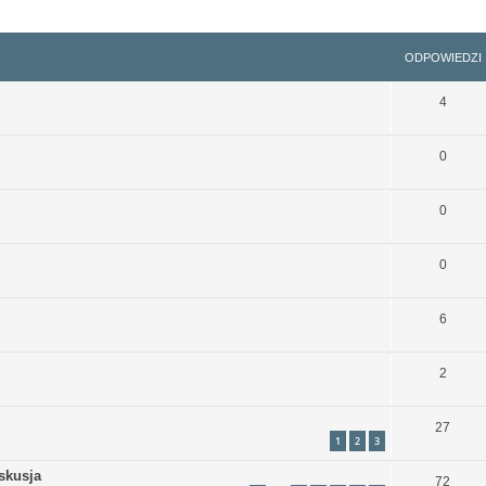
szukiwanie zaawansowane
ODPOWIEDZI
4
0
0
0
6
2
27
1
2
3
yskusja
72