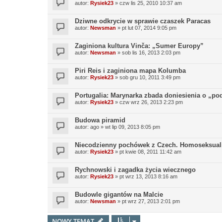
autor:
Rysiek23
»
czw lis 25, 2010 10:37 am
Dziwne odkrycie w sprawie czaszek Paracas
autor:
Newsman
»
pt lut 07, 2014 9:05 pm
Zaginiona kultura Vinča: „Sumer Europy”
autor:
Newsman
»
sob lis 16, 2013 2:03 pm
Piri Reis i zaginiona mapa Kolumba
autor:
Rysiek23
»
sob gru 10, 2011 3:49 pm
Portugalia: Marynarka zbada doniesienia o „po
autor:
Rysiek23
»
czw wrz 26, 2013 2:23 pm
Budowa piramid
autor:
ago
»
wt lip 09, 2013 8:05 pm
Niecodzienny pochówek z Czech. Homoseksualis
autor:
Rysiek23
»
pt kwie 08, 2011 11:42 am
Rychnowski i zagadka życia wiecznego
autor:
Rysiek23
»
pt wrz 13, 2013 8:16 am
Budowle gigantów na Malcie
autor:
Newsman
»
pt wrz 27, 2013 2:01 pm
NOWY TEMAT