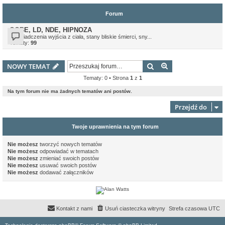
Forum
OOBE, LD, NDE, HIPNOZA
Doświadczenia wyjścia z ciała, stany bliskie śmierci, sny...
Tematy:
99
Szukaj
Wyszukiwanie z
NOWY TEMAT
Tematy: 0 • Strona
1
z
1
Na tym forum nie ma żadnych tematów ani postów.
Przejdź do
Twoje uprawnienia na tym forum
Nie możesz
tworzyć nowych tematów
Nie możesz
odpowiadać w tematach
Nie możesz
zmieniać swoich postów
Nie możesz
usuwać swoich postów
Nie możesz
dodawać załączników
Kontakt z nami
Usuń ciasteczka witryny
Strefa czasowa
UTC