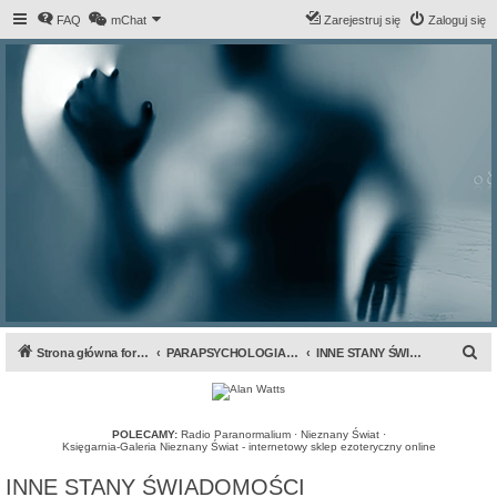
FAQ
mChat
Zarejestruj się
Zaloguj się
S
Strona główna forum
PARAPSYCHOLOGIA & ANOMALIA
INNE STANY ŚWIADOMOŚCI
z
u
k
POLECAMY:
Radio Paranormalium
·
Nieznany Świat
·
Księgarnia-Galeria Nieznany Świat - internetowy sklep ezoteryczny online
a
INNE STANY ŚWIADOMOŚCI
j