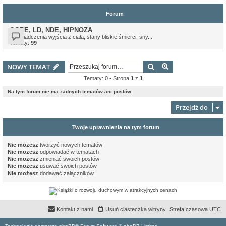
Forum
OOBE, LD, NDE, HIPNOZA
Doświadczenia wyjścia z ciała, stany bliskie śmierci, sny...
Tematy:
99
Szukaj
Wyszukiwanie z
NOWY TEMAT
Tematy: 0 • Strona
1
z
1
Na tym forum nie ma żadnych tematów ani postów.
Przejdź do
Twoje uprawnienia na tym forum
Nie możesz
tworzyć nowych tematów
Nie możesz
odpowiadać w tematach
Nie możesz
zmieniać swoich postów
Nie możesz
usuwać swoich postów
Nie możesz
dodawać załączników
Kontakt z nami
Usuń ciasteczka witryny
Strefa czasowa
UTC