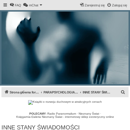
FAQ
mChat
Zarejestruj się
Zaloguj się
S
Strona główna forum
PARAPSYCHOLOGIA & ANOMALIA
INNE STANY ŚWIADOMOŚCI
z
u
k
POLECAMY:
Radio Paranormalium
·
Nieznany Świat
·
Księgarnia-Galeria Nieznany Świat - internetowy sklep ezoteryczny online
a
INNE STANY ŚWIADOMOŚCI
j