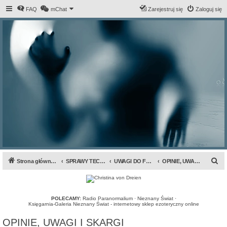
FAQ
mChat
Zarejestruj się
Zaloguj się
S
Strona główna forum
SPRAWY TECHNICZNE I ORGANIZACYJNE
UWAGI DO FORUM I SERWISU INFRA
OPINIE, UWAGI I SKARGI
z
u
k
POLECAMY:
Radio Paranormalium
·
Nieznany Świat
·
Księgarnia-Galeria Nieznany Świat - internetowy sklep ezoteryczny online
a
OPINIE, UWAGI I SKARGI
j