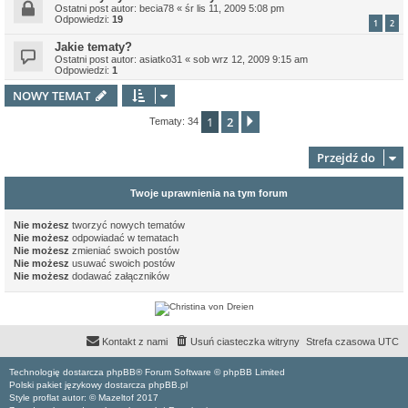
Ostatni post autor:
becia78
«
śr lis 11, 2009 5:08 pm
Odpowiedzi:
19
1
2
Jakie tematy?
Ostatni post autor:
asiatko31
«
sob wrz 12, 2009 9:15 am
Odpowiedzi:
1
NOWY TEMAT
1
2
Następna
Tematy: 34
Przejdź do
Twoje uprawnienia na tym forum
Nie możesz
tworzyć nowych tematów
Nie możesz
odpowiadać w tematach
Nie możesz
zmieniać swoich postów
Nie możesz
usuwać swoich postów
Nie możesz
dodawać załączników
Kontakt z nami
Usuń ciasteczka witryny
Strefa czasowa
UTC
Technologię dostarcza phpBB® Forum Software © phpBB Limited
Polski pakiet językowy dostarcza phpBB.pl
Style proflat autor: ©
Mazeltof
2017