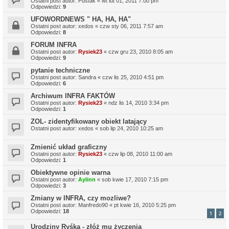
Ostatni post autor:
Pustak
«
wt lut 01, 2011 7:00 pm
Odpowiedzi:
9
UFOWORDNEWS " HA, HA, HA"
Ostatni post autor:
xedos
«
czw sty 06, 2011 7:57 am
Odpowiedzi:
8
FORUM INFRA
Ostatni post autor:
Rysiek23
«
czw gru 23, 2010 8:05 am
Odpowiedzi:
9
pytanie techniczne
Ostatni post autor:
Sandra
«
czw lis 25, 2010 4:51 pm
Odpowiedzi:
6
Archiwum INFRA FAKTÓW
Ostatni post autor:
Rysiek23
«
ndz lis 14, 2010 3:34 pm
Odpowiedzi:
1
ZOL- zidentyfikowany obiekt latający
Ostatni post autor:
xedos
«
sob lip 24, 2010 10:25 am
Zmienić układ graficzny
Ostatni post autor:
Rysiek23
«
czw lip 08, 2010 11:00 am
Odpowiedzi:
1
Obiektywne opinie warna
Ostatni post autor:
Aylinn
«
sob kwie 17, 2010 7:15 pm
Odpowiedzi:
3
Zmiany w INFRA, czy mozliwe?
Ostatni post autor:
Manfredo90
«
pt kwie 16, 2010 5:25 pm
Odpowiedzi:
18
1
2
Urodziny Ryśka - złóż mu życzenia