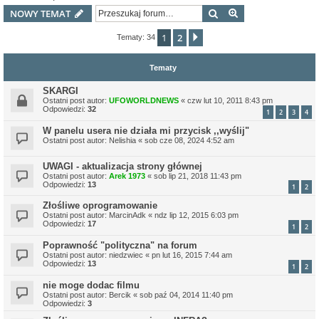
Szukaj
Wyszukiwanie z
NOWY TEMAT
1
2
Następna
Tematy: 34
Tematy
SKARGI
Ostatni post autor:
UFOWORLDNEWS
«
czw lut 10, 2011 8:43 pm
Odpowiedzi:
32
1
2
3
4
W panelu usera nie działa mi przycisk ,,wyślij"
Ostatni post autor:
Nelishia
«
sob cze 08, 2024 4:52 am
UWAGI - aktualizacja strony głównej
Ostatni post autor:
Arek 1973
«
sob lip 21, 2018 11:43 pm
Odpowiedzi:
13
1
2
Złośliwe oprogramowanie
Ostatni post autor:
MarcinAdk
«
ndz lip 12, 2015 6:03 pm
Odpowiedzi:
17
1
2
Poprawność "polityczna" na forum
Ostatni post autor:
niedzwiec
«
pn lut 16, 2015 7:44 am
Odpowiedzi:
13
1
2
nie moge dodac filmu
Ostatni post autor:
Bercik
«
sob paź 04, 2014 11:40 pm
Odpowiedzi:
3