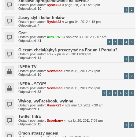
Złośliwe oprogramowanie na INFRA?
Ostatni post autor:
Rysiek23
«
pt gru 28, 2012 5:15 pm
Odpowiedzi:
10
1
2
Jasny styl i kolor linków
Ostatni post autor:
Rysiek23
«
wt gru 04, 2012 4:18 pm
Odpowiedzi:
4
Czat.
Ostatni post autor:
Arek 1973
«
sob cze 30, 2012 12:07 am
Odpowiedzi:
41
1
2
3
4
5
O czym chciał(a)byś przeczytać na Forum i Portalu?
Ostatni post autor:
arek
«
pn lis 28, 2011 6:08 pm
Odpowiedzi:
14
1
2
INFRA TV
Ostatni post autor:
Newsman
«
wt lis 15, 2011 2:30 pm
Odpowiedzi:
10
1
2
INFRA - STOP!
Ostatni post autor:
Newsman
«
wt lis 15, 2011 2:29 pm
Odpowiedzi:
53
1
2
3
4
5
6
Wykop, wyFacebook, wyInne
Ostatni post autor:
Rysiek23
«
ndz mar 13, 2011 7:39 am
Odpowiedzi:
1
Twitter Infra
Ostatni post autor:
Scoobany
«
ndz lut 20, 2011 7:09 pm
Odpowiedzi:
11
1
2
Orson straszy sądem