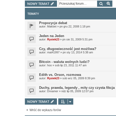
Szukaj
Wy
NOWY TEMAT
TEMATY
Propozycje debat
autor:
Makbet
»
pn gru 22, 2008 1:18 pm
Jeden na Jeden
autor:
Rysiek23
»
pn sie 31, 2009 5:31 pm
Czy, długowieczność jest możliwa?
autor:
mat41997
»
pn sty 13, 2014 5:38 am
Bitcoin - waluta wolnych ludzi?
autor:
hoo
»
sob lip 23, 2011 11:47 am
Edith vs. Orson, rozmowa
autor:
Rysiek23
»
sob wrz 05, 2009 8:39 pm
Duchy, prawda, legendy , mity czy czysta fikcja
autor:
Dreamer
»
ndz lip 05, 2009 12:07 pm
NOWY TEMAT
Wróć do wykazu forów