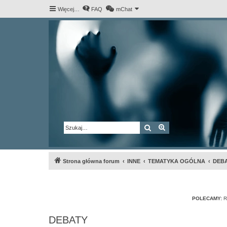
Więcej…
FAQ
mChat
Szukaj
Wyszukiwanie za
Strona główna forum
INNE
TEMATYKA OGÓLNA
DEB
POLECAMY:
R
DEBATY