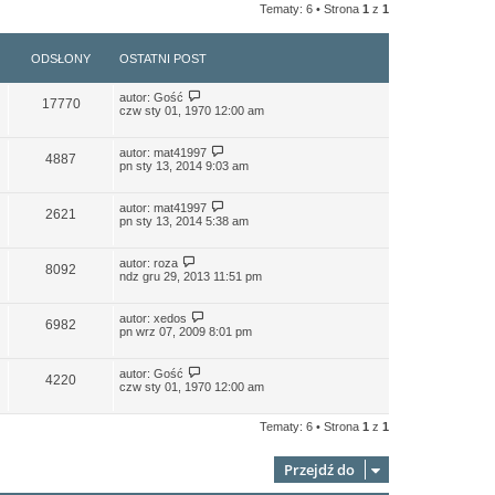
Tematy: 6 • Strona
1
z
1
ODSŁONY
OSTATNI POST
autor:
Gość
17770
czw sty 01, 1970 12:00 am
autor:
mat41997
4887
pn sty 13, 2014 9:03 am
autor:
mat41997
2621
pn sty 13, 2014 5:38 am
autor:
roza
8092
ndz gru 29, 2013 11:51 pm
autor:
xedos
6982
pn wrz 07, 2009 8:01 pm
autor:
Gość
4220
czw sty 01, 1970 12:00 am
Tematy: 6 • Strona
1
z
1
Przejdź do