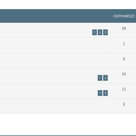
szukiwanie zaawansowane
ODPOWIEDZI
29
1
2
3
1
0
10
1
2
11
1
2
3