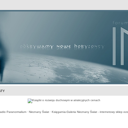
awansowane
ATY
adio Paranormalium
·
Nieznany Świat
·
Księgarnia-Galeria Nieznany Świat - internetowy sklep ezo