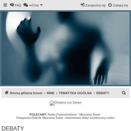
FAQ
mChat
Zarejestruj się
Zaloguj się
S
Strona główna forum
INNE
TEMATYKA OGÓLNA
DEBATY
z
u
k
POLECAMY:
Radio Paranormalium
·
Nieznany Świat
·
Księgarnia-Galeria Nieznany Świat - internetowy sklep ezoteryczny online
a
DEBATY
j