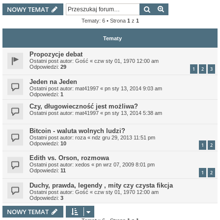
Szukaj
Wyszukiwanie z
NOWY TEMAT
Tematy: 6 • Strona
1
z
1
Tematy
Propozycje debat
Ostatni post autor:
Gość
«
czw sty 01, 1970 12:00 am
Odpowiedzi:
29
1
2
3
Jeden na Jeden
Ostatni post autor:
mat41997
«
pn sty 13, 2014 9:03 am
Odpowiedzi:
1
Czy, długowieczność jest możliwa?
Ostatni post autor:
mat41997
«
pn sty 13, 2014 5:38 am
Bitcoin - waluta wolnych ludzi?
Ostatni post autor:
roza
«
ndz gru 29, 2013 11:51 pm
Odpowiedzi:
10
1
2
Edith vs. Orson, rozmowa
Ostatni post autor:
xedos
«
pn wrz 07, 2009 8:01 pm
Odpowiedzi:
11
1
2
Duchy, prawda, legendy , mity czy czysta fikcja
Ostatni post autor:
Gość
«
czw sty 01, 1970 12:00 am
Odpowiedzi:
3
NOWY TEMAT