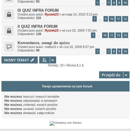
Odpowiedzi:
93
1
7
8
9
10
…
III QUIZ INFRA FORUM
Ostatni post autor:
Rysiek23
«
pt maja 14, 2010 3:13 pm
Odpowiedzi:
119
1
9
10
11
12
…
II QUIZ INFRA FORUM
Ostatni post autor:
Rysiek23
«
wt cze 02, 2009 7:53 pm
Odpowiedzi:
126
1
10
11
12
13
…
Komentarze, uwagi do quizu
Ostatni post autor:
matino3
«
wt cze 02, 2009 6:57 pm
Odpowiedzi:
90
1
7
8
9
10
…
NOWY TEMAT
Tematy: 10 • Strona
1
z
1
Przejdź do
Twoje uprawnienia na tym forum
Nie możesz
tworzyć nowych tematów
Nie możesz
odpowiadać w tematach
Nie możesz
zmieniać swoich postów
Nie możesz
usuwać swoich postów
Nie możesz
dodawać załączników