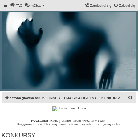
FAQ
mChat
Zarejestruj się
Zaloguj się
S
Strona główna forum
INNE
TEMATYKA OGÓLNA
KONKURSY
z
u
k
POLECAMY:
Radio Paranormalium
·
Nieznany Świat
·
Księgarnia-Galeria Nieznany Świat - internetowy sklep ezoteryczny online
a
KONKURSY
j