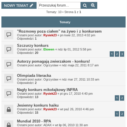
Szukaj
Wyszukiwanie z
NOWY TEMAT
Tematy: 10 • Strona
1
z
1
Tematy
"Rozmowy poza ciałem" na żywo i z konkursem
Ostatni post autor:
Rysiek23
«
pn kwie 22, 2013 4:02 pm
Odpowiedzi:
1
Szczurzy konkurs
Ostatni post autor:
Elowen
«
ndz lip 01, 2012 5:58 pm
Odpowiedzi:
20
1
2
3
Autorzy pomagają zwierzakom - konkurs!
Ostatni post autor:
Ogrzyslaw
«
ndz maja 22, 2011 8:17 am
Olimpiada literacka
Ostatni post autor:
Ogrzyslaw
«
ndz mar 27, 2011 10:33 am
Odpowiedzi:
2
Nagły konkurs mikołajkowy INFRA
Ostatni post autor:
Rysiek23
«
pt gru 17, 2010 4:40 pm
Odpowiedzi:
13
1
2
Jesienny konkurs haiku
Ostatni post autor:
Rysiek23
«
wt paź 26, 2010 4:46 pm
Odpowiedzi:
15
1
2
Mundial 2010 - RPA
Ostatni post autor:
ADAX
«
wt lip 06, 2010 11:30 am