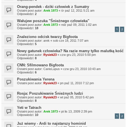
Orang-pendek - dziki człowiek z Sumatry
Ostatni post autor:
Arek 1973
«
śr paź 12, 2011 5:21 am
Odpowiedzi:
2
Wałujew poszuka "Śnieżnego człowieka"
Ostatni post autor:
Arek 1973
«
ndz paź 09, 2011 1:02 am
Odpowiedzi:
18
1
2
Znaleziono odcisk twarzy Bigfoota
Ostatni post autor:
arek
«
sob cze 18, 2011 7:07 am
Odpowiedzi:
5
Nowy gatunek człowieka? Na razie mamy tylko malutką kość
Ostatni post autor:
Rysiek23
«
czw gru 23, 2010 5:00 pm
Odpowiedzi:
8
CNN: Sfilmowano Bigfoota
Ostatni post autor:
CanisLupus
«
czw gru 23, 2010 10:43 am
Odpowiedzi:
6
Poszukiwania Yerena
Ostatni post autor:
Rysiek23
«
pn paź 11, 2010 7:12 pm
Rosja: Poszukiwanie Śnieżnych ludzi
Ostatni post autor:
Rysiek23
«
wt paź 05, 2010 5:42 pm
Odpowiedzi:
8
Yeti w Tatrach
Ostatni post autor:
Arek 1973
«
pt lis 13, 2009 2:39 pm
Odpowiedzi:
10
1
2
Już wiemy - Ardi to najstarszy hominid