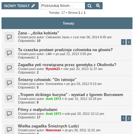
Szukaj
Wyszukiwanie z
NOWY TEMAT
Tematy: 17 • Strona
1
z
1
Tematy
Zana - „dzika kobieta”
Ostatni post autor:
Ciekawski Jasiu
«
czw mar 06, 2014 8:45 am
Odpowiedzi:
10
1
2
Ta czaszka postawi pradzieje człowieka na głowie?
Ostatni post autor:
Lilith
«
pn paź 21, 2013 3:55 pm
Odpowiedzi:
1
Zagadka yeti rozwiązana przez genetyka z Oksfordu?
Ostatni post autor:
Rysiek23
«
ndz paź 20, 2013 11:37 am
Odpowiedzi:
2
Śniezny człowiek: "On istnieje"
Ostatni post autor:
Konstantina
«
pn gru 03, 2012 9:13 am
Odpowiedzi:
5
„Tropem dzikiego kuzyna” - wywiad z Igorem Burcewem
Ostatni post autor:
Arek 1973
«
śr paź 31, 2012 10:18 pm
Odpowiedzi:
8
Filmy z małpoludami
Ostatni post autor:
Arek 1973
«
sob paź 20, 2012 10:12 pm
Odpowiedzi:
17
1
2
Wielka zagadka Śnieżnych Ludzi
Ostatni post autor:
Newsman
«
pt gru 30, 2011 11:01 am
Odpowiedzi:
4