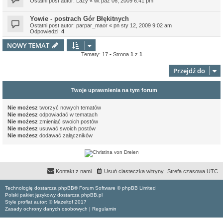
Ostatni post autor:
Lazy
«
wt paź 06, 2009 6:41 pm
Yowie - postrach Gór Błękitnych
Ostatni post autor:
parpar_maor
«
pn sty 12, 2009 9:02 am
Odpowiedzi:
4
NOWY TEMAT
Tematy: 17 • Strona
1
z
1
Przejdź do
Twoje uprawnienia na tym forum
Nie możesz
tworzyć nowych tematów
Nie możesz
odpowiadać w tematach
Nie możesz
zmieniać swoich postów
Nie możesz
usuwać swoich postów
Nie możesz
dodawać załączników
Kontakt z nami
Usuń ciasteczka witryny
Strefa czasowa
UTC
Technologię dostarcza phpBB® Forum Software © phpBB Limited
Polski pakiet językowy dostarcza phpBB.pl
Style proflat autor: ©
Mazeltof
2017
Zasady ochrony danych osobowych
|
Regulamin