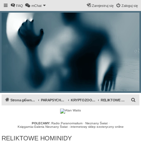
FAQ
mChat
Zarejestruj się
Zaloguj się
S
Strona główna forum
PARAPSYCHOLOGIA & ANOMALIA
KRYPTOZOOLOGIA
RELIKTOWE HOMINIDY
z
u
k
POLECAMY:
Radio Paranormalium
·
Nieznany Świat
·
Księgarnia-Galeria Nieznany Świat - internetowy sklep ezoteryczny online
a
RELIKTOWE HOMINIDY
j