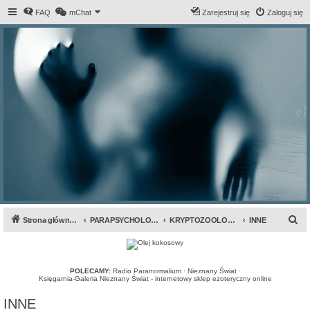
FAQ
mChat
Zarejestruj się
Zaloguj się
S
Strona główna forum
PARAPSYCHOLOGIA & ANOMALIA
KRYPTOZOOLOGIA
INNE
z
u
k
POLECAMY:
Radio Paranormalium
·
Nieznany Świat
·
Księgarnia-Galeria Nieznany Świat - internetowy sklep ezoteryczny online
a
INNE
j