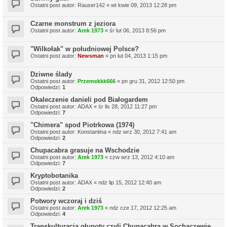
Ostatni post autor:
Rauser142
«
wt kwie 09, 2013 12:28 pm
Czarne monstrum z jeziora
Ostatni post autor:
Arek 1973
«
śr lut 06, 2013 8:56 pm
"Wilkołak" w południowej Polsce?
Ostatni post autor:
Newsman
«
pn lut 04, 2013 1:15 pm
Dziwne ślady
Ostatni post autor:
Przemekkk666
«
pn gru 31, 2012 12:50 pm
Odpowiedzi:
1
Okaleczenie danieli pod Białogardem
Ostatni post autor:
ADAX
«
śr lis 28, 2012 11:27 pm
Odpowiedzi:
7
"Chimera" spod Piotrkowa (1974)
Ostatni post autor:
Konstantina
«
ndz wrz 30, 2012 7:41 am
Odpowiedzi:
2
Chupacabra grasuje na Wschodzie
Ostatni post autor:
Arek 1973
«
czw wrz 13, 2012 4:10 am
Odpowiedzi:
7
Kryptobotanika
Ostatni post autor:
ADAX
«
ndz lip 15, 2012 12:40 am
Odpowiedzi:
2
Potwory wczoraj i dziś
Ostatni post autor:
Arek 1973
«
ndz cze 17, 2012 12:25 am
Odpowiedzi:
4
Transkulturacja głupoty czyli Chupacabra w Sochaczewie