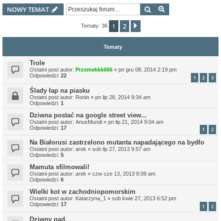
Szukaj
Wyszukiwanie z
NOWY TEMAT
1
2
Następna
Tematy: 36
Tematy
Trole
Ostatni post autor:
Przemekkk666
«
pn gru 08, 2014 2:19 pm
Odpowiedzi:
22
1
2
3
Ślady łap na piasku
Ostatni post autor:
Ronin
«
pn lip 28, 2014 9:34 am
Odpowiedzi:
1
Dziwna postać na google street view...
Ostatni post autor:
AnusMundi
«
pn lip 21, 2014 9:04 am
Odpowiedzi:
17
1
2
Na Białorusi zastrzelono mutanta napadającego na bydło
Ostatni post autor:
arek
«
sob lip 27, 2013 9:57 am
Odpowiedzi:
5
Mamuta sfilmowali!
Ostatni post autor:
arek
«
czw cze 13, 2013 8:09 am
Odpowiedzi:
6
Wielki kot w zachodniopomorskim
Ostatni post autor:
Katarzyna_1
«
sob kwie 27, 2013 6:52 pm
Odpowiedzi:
17
1
2
Dziwny gad.