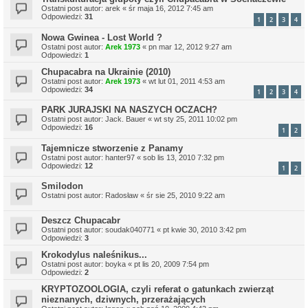
Ostatni post autor:
arek
«
śr maja 16, 2012 7:45 am
Odpowiedzi:
31
1
2
3
4
Nowa Gwinea - Lost World ?
Ostatni post autor:
Arek 1973
«
pn mar 12, 2012 9:27 am
Odpowiedzi:
1
Chupacabra na Ukrainie (2010)
Ostatni post autor:
Arek 1973
«
wt lut 01, 2011 4:53 am
Odpowiedzi:
34
1
2
3
4
PARK JURAJSKI NA NASZYCH OCZACH?
Ostatni post autor:
Jack. Bauer
«
wt sty 25, 2011 10:02 pm
Odpowiedzi:
16
1
2
Tajemnicze stworzenie z Panamy
Ostatni post autor:
hanter97
«
sob lis 13, 2010 7:32 pm
Odpowiedzi:
12
1
2
Smilodon
Ostatni post autor:
Radosław
«
śr sie 25, 2010 9:22 am
Deszcz Chupacabr
Ostatni post autor:
soudak040771
«
pt kwie 30, 2010 3:42 pm
Odpowiedzi:
3
Krokodylus naleśnikus...
Ostatni post autor:
boyka
«
pt lis 20, 2009 7:54 pm
Odpowiedzi:
2
KRYPTOZOOLOGIA, czyli referat o gatunkach zwierząt
nieznanych, dziwnych, przerażających