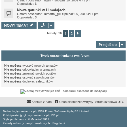
Ostatni post autor:
Ingen
«
sob paź 10, 2009 4:43 pm
Odpowiedzi:
3
Nowe gatunki w Himalajach
Ostatni post autor:
Immortal_girl
«
pn paź 05, 2009 4:17 pm
Odpowiedzi:
3
NOWY TEMAT
1
2
Następna
Tematy: 36
Przejdź do
Twoje uprawnienia na tym forum
Nie możesz
tworzyć nowych tematów
Nie możesz
odpowiadać w tematach
Nie możesz
zmieniać swoich postów
Nie możesz
usuwać swoich postów
Nie możesz
dodawać załączników
Kontakt z nami
Usuń ciasteczka witryny
Strefa czasowa
UTC
Technologię dostarcza phpBB® Forum Software © phpBB Limited
Polski pakiet językowy dostarcza phpBB.pl
Style proflat autor: ©
Mazeltof
2017
Zasady ochrony danych osobowych
|
Regulamin