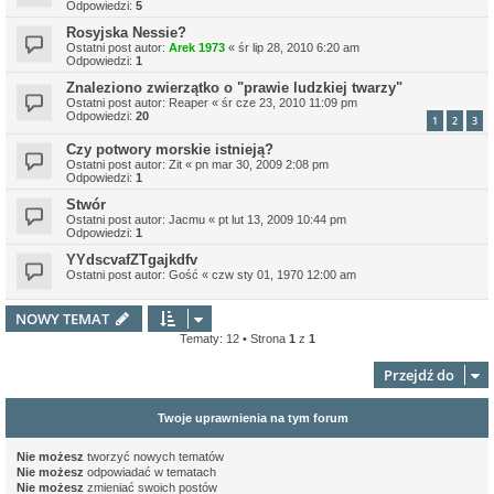
Odpowiedzi:
5
Rosyjska Nessie?
Ostatni post autor:
Arek 1973
«
śr lip 28, 2010 6:20 am
Odpowiedzi:
1
Znaleziono zwierzątko o "prawie ludzkiej twarzy"
Ostatni post autor:
Reaper
«
śr cze 23, 2010 11:09 pm
Odpowiedzi:
20
1
2
3
Czy potwory morskie istnieją?
Ostatni post autor:
Zit
«
pn mar 30, 2009 2:08 pm
Odpowiedzi:
1
Stwór
Ostatni post autor:
Jacmu
«
pt lut 13, 2009 10:44 pm
Odpowiedzi:
1
YYdscvafZTgajkdfv
Ostatni post autor:
Gość
«
czw sty 01, 1970 12:00 am
NOWY TEMAT
Tematy: 12 • Strona
1
z
1
Przejdź do
Twoje uprawnienia na tym forum
Nie możesz
tworzyć nowych tematów
Nie możesz
odpowiadać w tematach
Nie możesz
zmieniać swoich postów