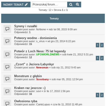
Szukaj
Wyszukiwanie z
NOWY TEMAT
Tematy: 12 • Strona
1
z
1
Tematy
Syreny i rusałki
Ostatni post autor:
fishbone
«
ndz lut 08, 2015 9:09 am
Odpowiedzi:
1
Potwory wodne - doniesienia
Ostatni post autor:
s_virus
«
wt gru 23, 2014 6:22 pm
Odpowiedzi:
15
1
2
Potwór z Loch Ness: 75 lat legendy
Ostatni post autor:
UFOWORLDNEWS
«
sob kwie 21, 2012 5:31 pm
Odpowiedzi:
12
1
2
„Czort” z Jeziora Łabynkyr
Ostatni post autor:
Newsman
«
sob sty 21, 2012 9:43 am
Monstrum z głębin
Ostatni post autor:
Scoobany
«
sob mar 05, 2011 12:54 pm
Kraken raz jeszcze :-)
Ostatni post autor:
sevi
«
śr lis 17, 2010 1:56 pm
Odpowiedzi:
16
1
2
Owłosiona ryba
Ostatni post autor:
CanisLupus
«
czw lis 11, 2010 11:48 pm