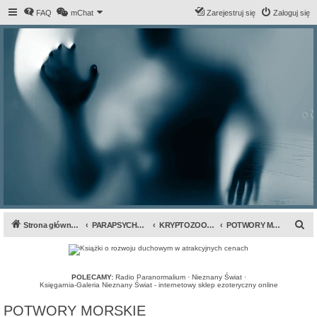
FAQ
mChat
Zarejestruj się
Zaloguj się
S
Strona główna forum
PARAPSYCHOLOGIA & ANOMALIA
KRYPTOZOOLOGIA
POTWORY MORSKIE
z
u
k
POLECAMY:
Radio Paranormalium
·
Nieznany Świat
·
Księgarnia-Galeria Nieznany Świat - internetowy sklep ezoteryczny online
a
POTWORY MORSKIE
j