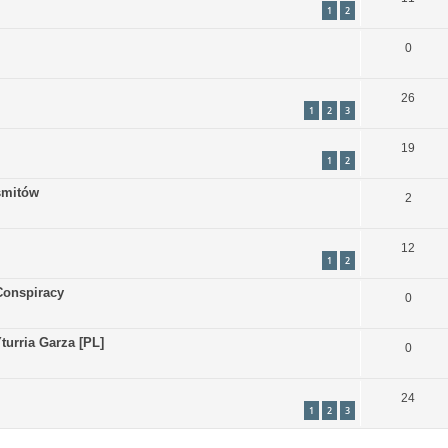
1
2
0
26
1
2
3
19
1
2
smitów
2
12
1
2
Conspiracy
0
urria Garza [PL]
0
24
1
2
3