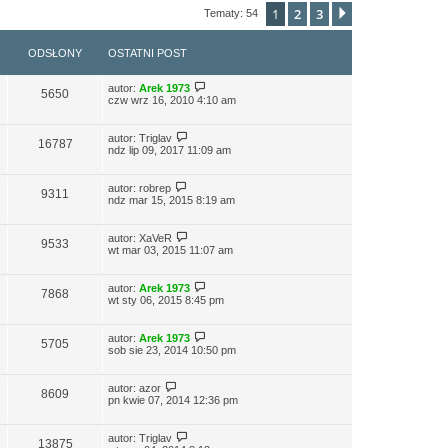
1
2
3
Następna
Tematy: 54
ODSŁONY
OSTATNI POST
autor:
Arek 1973
5650
czw wrz 16, 2010 4:10 am
autor:
Triglav
16787
ndz lip 09, 2017 11:09 am
autor:
robrep
9311
ndz mar 15, 2015 8:19 am
autor:
XaVeR
9533
wt mar 03, 2015 11:07 am
autor:
Arek 1973
7868
wt sty 06, 2015 8:45 pm
autor:
Arek 1973
5705
sob sie 23, 2014 10:50 pm
autor:
azor
8609
pn kwie 07, 2014 12:36 pm
autor:
Triglav
13875