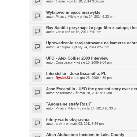
autor:
Triglav
»
pn lut 10, 2014 3:39 pm
Wylatowo miejsce niezwykłe
autor:
Pinas z Miletu
»
pn lut 24, 2014 6:23 pm
Ray Santilli przyznaje że jego film z autopsji k
autor:
van
»
ndz lut 16, 2014 7:41 pm
Uprowadzenie zarejestrowane na kamerze ochr
autor:
Szczupak
»
pt sty 24, 2014 8:57 pm
UFO - Alex Collier 2009 Interview
autor:
Conspiracy
»
wt sie 18, 2009 9:04 am
Interstellar - Jose Escamilla, PL
autor:
Rysiek23
»
sob gru 26, 2009 4:30 pm
Jose Escamilla - UFO the greatest story ever de
autor:
observator
»
śr mar 28, 2012 9:09 am
"Anomalne strefy Rosji"
autor:
Pinas z Miletu
»
czw lis 14, 2013 10:33 pm
Filmy warte obejrzenia
autor:
arek
»
wt maja 03, 2011 6:56 pm
Alien Abduction: Incident in Lake County