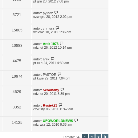
pt gru 28, 2012 7:08 pm
autor:
pytacz
3721
czw gru 20, 2012 2:02 pm
autor:
chmura
15805
wt kwie 10, 2012 1:36 am
autor:
Arek 1973
10883
ndz lut 26, 2012 10:14 pm
autor:
arek
4475
pt cze 24, 2011 4:39 am
autor:
PASTOR
10974
pt kwie 29, 2011 7:04 pm
autor:
Scoobany
4629
ndz lut 20, 2011 8:39 pm
autor:
Rysiek23
3352
czw sty 06, 2011 11:42 am
autor:
UFOWORLDNEWS
14125
ndz wrz 12, 2010 9:33 am
1
2
3
Następna
Tematy: 54