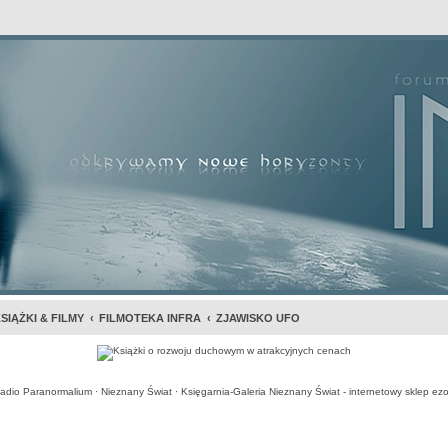
awansowane
SIĄŻKI & FILMY
FILMOTEKA INFRA
ZJAWISKO UFO
adio Paranormalium
·
Nieznany Świat
·
Księgarnia-Galeria Nieznany Świat - internetowy sklep ezo