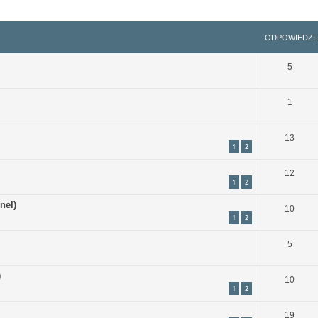
szukiwanie zaawansowane
ODPOWIEDZI
5
1
13
1
2
12
1
2
nel)
10
1
2
5
)
10
1
2
19