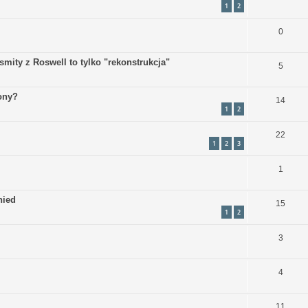
1
2
0
osmity z Roswell to tylko "rekonstrukcja"
5
ony?
14
1
2
22
1
2
3
1
nied
15
1
2
3
4
11