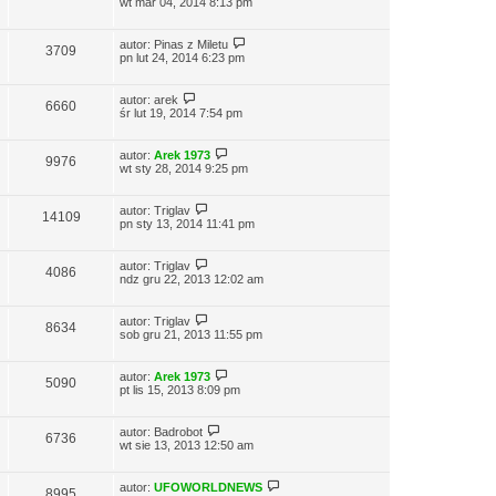
wt mar 04, 2014 8:13 pm
autor:
Pinas z Miletu
3709
pn lut 24, 2014 6:23 pm
autor:
arek
6660
śr lut 19, 2014 7:54 pm
autor:
Arek 1973
9976
wt sty 28, 2014 9:25 pm
autor:
Triglav
14109
pn sty 13, 2014 11:41 pm
autor:
Triglav
4086
ndz gru 22, 2013 12:02 am
autor:
Triglav
8634
sob gru 21, 2013 11:55 pm
autor:
Arek 1973
5090
pt lis 15, 2013 8:09 pm
autor:
Badrobot
6736
wt sie 13, 2013 12:50 am
autor:
UFOWORLDNEWS
8995