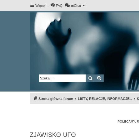
Więcej…
FAQ
mChat
Szukaj
Wyszukiwanie za
Strona główna forum
LISTY, RELACJE, INFORMACJE...
K
POLECAMY:
R
ZJAWISKO UFO