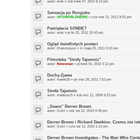
autor:
arek
»
sob kwie 07, 2012 6:13 pm
Sensacja po Rosyjsku
autor:
UFOWORLDNEWS
»
czw mar 22, 2012 8:02 pm
Pamiętacie SONDĘ?
autor:
arek
»
pt lis 25, 2011 10:43 am
Ogląd świetlistych postaci
autor:
Drakoncjusz
»
śr maja 25, 2011 9:20 am
Filmoteka "Strefy Tajemnic"
autor:
Newsman
»
pt kwie 01, 2011 5:11 pm
Duchy-Zjawa
autor:
matek26
»
pn mar 28, 2011 7:52 pm
Strefa Tajemnic
autor:
matteusz5
»
sob wrz 12, 2009 9:23 pm
,,Seans" Derren Brown
autor:
Gość
»
ndz sie 22, 2010 4:49 pm
Derren Brown i Richard Dawkins- Czemu nie ist
autor:
Gość
»
czw sie 12, 2010 1:10 pm
Derren Brown Investigates - The Man Who Cont