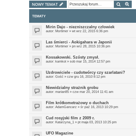
Szukaj
Wy
NOWY TEMAT
TEMATY
Mirin Dajo - niezniszczalny człowiek
autor:
Mortimer
»
wt wrz 22, 2015 6:36 pm
Las śmierci - Aokigahara w Japonii
autor:
Mortimer
»
pn wrz 28, 2015 10:36 pm
Kossakowski. Szósty zmysł.
autor:
kamkot
»
sob mar 15, 2014 12:57 pm
Uzdrowiciele - cudotwórcy czy szarlatani?
autor:
Gość
»
czw gru 16, 2010 8:12 pm
Niewidzialny strażnik grobu
autor:
marian85
»
czw mar 20, 2014 11:41 am
Film krótkometrażowy o duchach
autor:
AdamGancarz
»
śr paź 16, 2013 10:29 pm
Cud rosyjski film z 2009 r.
autor:
Katarzyna_1
»
pt maja 03, 2013 10:25 pm
UFO Magazine