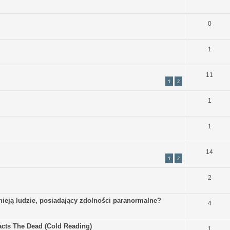
0
1
11
1
2
1
1
14
1
2
2
nieją ludzie, posiadający zdolności paranormalne?
4
acts The Dead (Cold Reading)
1