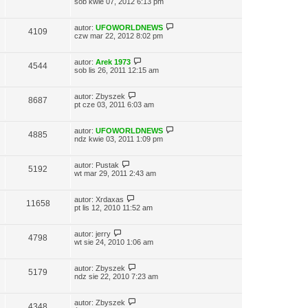
sob kwie 07, 2012 6:13 pm
autor:
UFOWORLDNEWS
4109
czw mar 22, 2012 8:02 pm
autor:
Arek 1973
4544
sob lis 26, 2011 12:15 am
autor:
Zbyszek
8687
pt cze 03, 2011 6:03 am
autor:
UFOWORLDNEWS
4885
ndz kwie 03, 2011 1:09 pm
autor:
Pustak
5192
wt mar 29, 2011 2:43 am
autor:
Xrdaxas
11658
pt lis 12, 2010 11:52 am
autor:
jerry
4798
wt sie 24, 2010 1:06 am
autor:
Zbyszek
5179
ndz sie 22, 2010 7:23 am
autor:
Zbyszek
4348