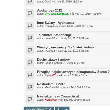
autor:
Gość
»
śr sie 11, 2010 11:32 am
Apokalipsa 2012
autor:
UFOWORLDNEWS
»
śr mar 10, 2010 7:09 pm
Inne Światy - Ayahuasca
autor:
Conspiracy
»
czw lut 04, 2010 12:17 am
Tajemnice Stonehenge
autor:
matek26
»
czw sty 21, 2010 8:31 pm
Wierzyć, nie wierzyć? - Statek widmo
autor:
matek26
»
czw sty 21, 2010 8:26 pm
Duchy, zjawy i upiory
autor:
Gość
»
sob lip 04, 2009 11:26 am
Przegląd najciekawszych piktogramów Sezon 2
autor:
Rysiek23
»
wt paź 27, 2009 7:16 am
Nostradamus 2012
autor:
Manfredo90
»
pn paź 26, 2009 1:22 am
Nawiedzenie w Connecticut
autor:
Newsman
»
pn paź 05, 2009 5:58 am
NOWY TEMAT