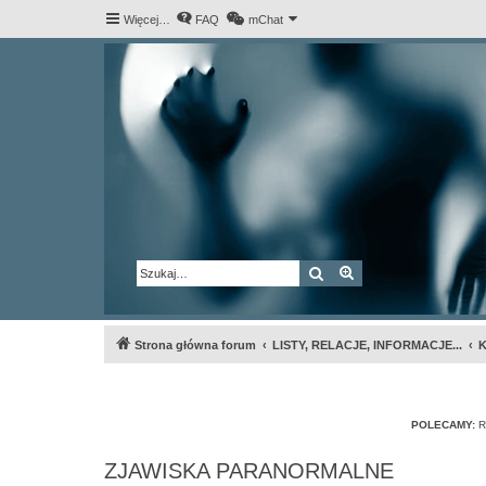
Więcej…
FAQ
mChat
Szukaj
Wyszukiwanie za
Strona główna forum
LISTY, RELACJE, INFORMACJE...
K
POLECAMY:
R
ZJAWISKA PARANORMALNE