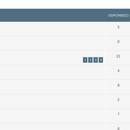
szukiwanie zaawansowane
ODPOWIEDZI
5
0
31
1
2
3
4
4
8
2
7
0