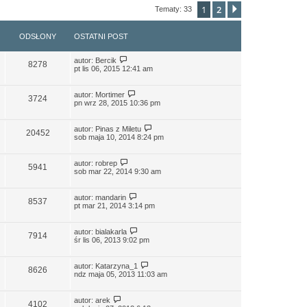
1
2
Następna
Tematy: 33
ODSŁONY
OSTATNI POST
autor:
Bercik
8278
pt lis 06, 2015 12:41 am
autor:
Mortimer
3724
pn wrz 28, 2015 10:36 pm
autor:
Pinas z Miletu
20452
sob maja 10, 2014 8:24 pm
autor:
robrep
5941
sob mar 22, 2014 9:30 am
autor:
mandarin
8537
pt mar 21, 2014 3:14 pm
autor:
bialakarla
7914
śr lis 06, 2013 9:02 pm
autor:
Katarzyna_1
8626
ndz maja 05, 2013 11:03 am
autor:
arek
4102