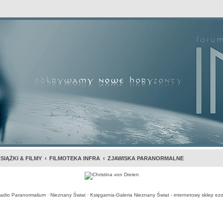
awansowane
SIĄŻKI & FILMY
FILMOTEKA INFRA
ZJAWISKA PARANORMALNE
adio Paranormalium
·
Nieznany Świat
·
Księgarnia-Galeria Nieznany Świat - internetowy sklep ezo