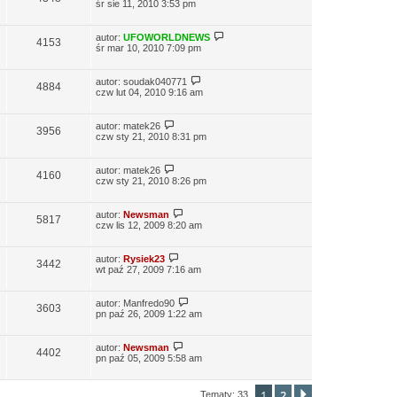
śr sie 11, 2010 3:53 pm
autor:
UFOWORLDNEWS
4153
śr mar 10, 2010 7:09 pm
autor:
soudak040771
4884
czw lut 04, 2010 9:16 am
autor:
matek26
3956
czw sty 21, 2010 8:31 pm
autor:
matek26
4160
czw sty 21, 2010 8:26 pm
autor:
Newsman
5817
czw lis 12, 2009 8:20 am
autor:
Rysiek23
3442
wt paź 27, 2009 7:16 am
autor:
Manfredo90
3603
pn paź 26, 2009 1:22 am
autor:
Newsman
4402
pn paź 05, 2009 5:58 am
1
2
Następna
Tematy: 33