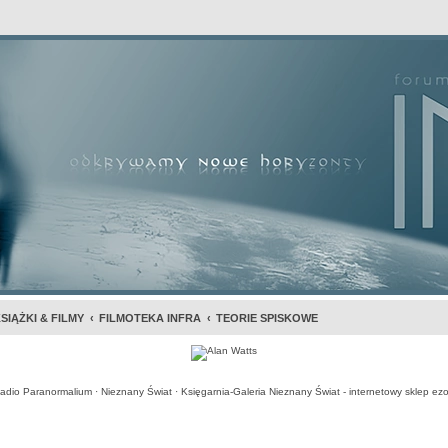
awansowane
SIĄŻKI & FILMY
FILMOTEKA INFRA
TEORIE SPISKOWE
adio Paranormalium
·
Nieznany Świat
·
Księgarnia-Galeria Nieznany Świat - internetowy sklep ezo