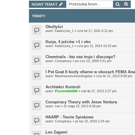
Szukaj
Wy
NOWY TEMAT
TEMATY
Okultyści
autor:
Katarzyna_1
»
czw lut 17, 2011 6:11 pm
Iluzja, 4 jeźców +1 i oko
autor:
Katarzyna_1
»
czw gru 11, 2014 10:23 am
Chemtrails - kto nas truje i dlaczego?
autor:
Conspiracy
»
pn cze 15, 2009 5:51 pm
I Pet Goat II kozły ofiarne w obozach FEMA Ana
autor:
MaximussevenusAngelus
»
czw lis 21, 2013 8:58 pm
Architekci Kontroli
autor:
Przemekkk666
»
sob lip 27, 2013 2:27 pm
Conspiracy Theory with Jesse Ventura
autor:
van
»
śr maja 15, 2013 8:28 pm
HAARP - Teorie Spiskowe
autor:
Conspiracy
»
pt sty 22, 2010 2:24 am
Leo Zagami