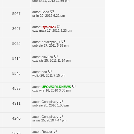
sob lip 21, 2012 12:56 pm
autor:
Saoo
5967
pt lip 20, 2012 6:22 pm
autor:
Rysiek23
3697
czw maja 17, 2012 3:23 pm
autor:
Katarzyna_1
5025
sob sie 27, 2011 5:38 pm
autor:
olo7070
5414
czw sie 25, 2011 11:14 am
autor:
hoo
5545
wt lip 26, 2011 7:15 pm
autor:
UFOWORLDNEWS
4599
czw wrz 16, 2010 3:58 pm
autor:
Conspiracy
4311
sob sie 28, 2010 1:08 pm
autor:
Conspiracy
4240
śr sie 25, 2010 4:47 pm
autor:
Reaper
5625