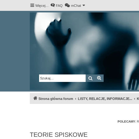
Więcej…
FAQ
mChat
Szukaj
Wyszukiwanie za
Strona główna forum
LISTY, RELACJE, INFORMACJE...
K
POLECAMY:
R
TEORIE SPISKOWE