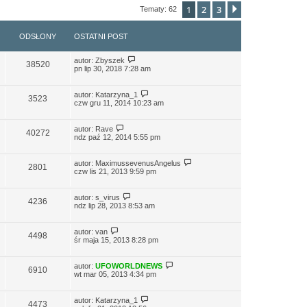
1
2
3
Następna
Tematy: 62
ODSŁONY
OSTATNI POST
autor:
Zbyszek
38520
pn lip 30, 2018 7:28 am
autor:
Katarzyna_1
3523
czw gru 11, 2014 10:23 am
autor:
Rave
40272
ndz paź 12, 2014 5:55 pm
autor:
MaximussevenusAngelus
2801
czw lis 21, 2013 9:59 pm
autor:
s_virus
4236
ndz lip 28, 2013 8:53 am
autor:
van
4498
śr maja 15, 2013 8:28 pm
autor:
UFOWORLDNEWS
6910
wt mar 05, 2013 4:34 pm
autor:
Katarzyna_1
4473