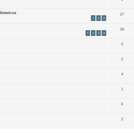
tkiewicza
27
1
2
3
39
1
2
3
4
0
2
4
1
0
2