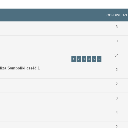
szukiwanie zaawansowane
ODPOWIEDZI
3
0
54
1
2
3
4
5
6
liza Symboliki część 1
2
2
0
4
2