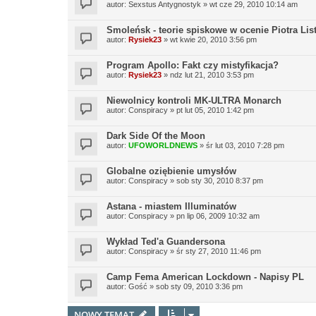
autor:
Sexstus Antygnostyk
»
wt cze 29, 2010 10:14 am
Smoleńsk - teorie spiskowe w ocenie Piotra Lis
autor:
Rysiek23
»
wt kwie 20, 2010 3:56 pm
Program Apollo: Fakt czy mistyfikacja?
autor:
Rysiek23
»
ndz lut 21, 2010 3:53 pm
Niewolnicy kontroli MK-ULTRA Monarch
autor:
Conspiracy
»
pt lut 05, 2010 1:42 pm
Dark Side Of the Moon
autor:
UFOWORLDNEWS
»
śr lut 03, 2010 7:28 pm
Globalne oziębienie umysłów
autor:
Conspiracy
»
sob sty 30, 2010 8:37 pm
Astana - miastem Illuminatów
autor:
Conspiracy
»
pn lip 06, 2009 10:32 am
Wykład Ted'a Guandersona
autor:
Conspiracy
»
śr sty 27, 2010 11:46 pm
Camp Fema American Lockdown - Napisy PL
autor:
Gość
»
sob sty 09, 2010 3:36 pm
NOWY TEMAT