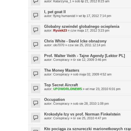
autor:
Katarzyna_1
»
sob lip 21, 2012 8:23 am
I, pet goat II
autor:
flying humanoid
»
wt lip 17, 2012 7:14 pm
Globalny szwindel globalnego ocieplenia
autor:
Rysiek23
»
czw maja 17, 2012 3:23 pm
Chris White - David Icke obnażony
autor:
olo7070
»
czw sie 25, 2011 12:14 pm
Prof. Walter Veith - Tajne Agendy [Lektor PL]
autor:
Conspiracy
»
śr sie 12, 2009 3:46 pm
The Money Masters
autor:
Conspiracy
»
sob maja 02, 2009 4:52 am
Top Secret Aircraft
autor:
UFOWORLDNEWS
»
wt mar 23, 2010 6:01 pm
Occupation
autor:
Conspiracy
»
sob sie 28, 2010 1:08 pm
Krokodyle łzy vs prof. Norman Finkelstein
autor:
Conspiracy
»
śr sie 25, 2010 4:47 pm
Kto pociąga za sznureczki marionetkowych rz