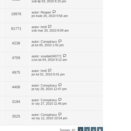
sob lip 03, 2010 6:15 pm
autor:
Reaper
19976
pn kwie 26, 2010 9:56 am
autor:
hm0
81771
sob mar 20, 2010 8:09 am
autor:
Conspiracy
4238
pt lut 05, 2010 1:42 pm
autor:
soudak040771
4709
czw lut 04, 2010 9:12 am
autor:
hm0
4975
pn lut 01, 2010 6:41 pm
autor:
Conspiracy
4408
pt sty 29, 2010 12:47 pm
autor:
Conspiracy
3194
śr sty 27, 2010 11:46 pm
autor:
Conspiracy
3525
wt sty 12, 2010 10:54 pm
1
2
3
Następna
Tematy: 62