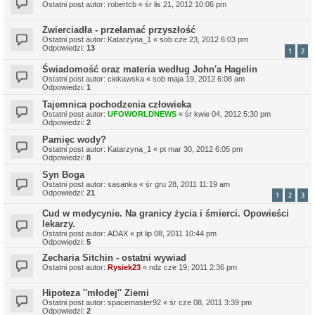
Ostatni post autor:
robertcb
«
śr lis 21, 2012 10:06 pm
Zwierciadła - przełamać przyszłość
Ostatni post autor:
Katarzyna_1
«
sob cze 23, 2012 6:03 pm
Odpowiedzi:
13
1
2
Świadomość oraz materia według John'a Hagelin
Ostatni post autor:
ciekawska
«
sob maja 19, 2012 6:08 am
Odpowiedzi:
1
Tajemnica pochodzenia człowieka
Ostatni post autor:
UFOWORLDNEWS
«
śr kwie 04, 2012 5:30 pm
Odpowiedzi:
2
Pamięc wody?
Ostatni post autor:
Katarzyna_1
«
pt mar 30, 2012 6:05 pm
Odpowiedzi:
8
Syn Boga
Ostatni post autor:
sasanka
«
śr gru 28, 2011 11:19 am
Odpowiedzi:
21
1
2
3
Cud w medycynie. Na granicy życia i śmierci. Opowieści
lekarzy.
Ostatni post autor:
ADAX
«
pt lip 08, 2011 10:44 pm
Odpowiedzi:
5
Zecharia Sitchin - ostatni wywiad
Ostatni post autor:
Rysiek23
«
ndz cze 19, 2011 2:36 pm
Hipoteza ''młodej'' Ziemi
Ostatni post autor:
spacemaster92
«
śr cze 08, 2011 3:39 pm
Odpowiedzi:
2