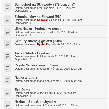
Samochód na 98% wody i 2% benzyny?
Ostatni post autor:
arek
«
śr maja 04, 2011 7:16 pm
Odpowiedzi:
2
Zeitgeist: Moving Forward [PL]
Ostatni post autor:
Scoobany
«
sob lut 26, 2011 8:03 pm
Odpowiedzi:
1
Ultra Nauka - Podróże w czasie.
Ostatni post autor:
robertcb
«
wt lut 15, 2011 11:44 pm
Odpowiedzi:
1
Chmury słuchają gwiazd (2008)
Ostatni post autor:
Rysiek23
«
sob sie 28, 2010 4:19 pm
Tesla - Władca Błyskawic
Ostatni post autor:
Infinity
«
śr sie 11, 2010 11:12 am
Odpowiedzi:
3
Czysta Nauka - Śmierć Ziemi
Ostatni post autor:
matteusz5
«
śr sie 11, 2010 12:24 am
Nauka a religia
Ostatni post autor:
matteusz5
«
śr sie 11, 2010 12:06 am
Eco Dome
Ostatni post autor:
ADAX
«
sob lut 06, 2010 3:13 pm
Odpowiedzi:
1
Naziści - Spisek okultystów
Ostatni post autor:
matek26
«
śr sty 20, 2010 5:26 pm