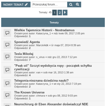
Szukaj
Wyszukiwanie z
NOWY TEMAT
1
2
Następna
Tematy: 45
Tematy
Wielkie Tajemnice Historii - Nostradamus
Ostatni post autor:
Katarzyna_1
«
ndz kwie 09, 2017 2:05 pm
Odpowiedzi:
1
Spowiedź Agenta
Ostatni post autor:
MarcinAdk
«
śr maja 07, 2014 8:39 am
Odpowiedzi:
2
Tesla Mikołaj
Ostatni post autor:
s_virus
«
ndz gru 22, 2013 7:12 pm
Odpowiedzi:
7
"Peak oil" Szczyt wydobycia ropy - początek schyłku
cywilizacji
Ostatni post autor:
van
«
sob mar 16, 2013 1:38 am
Odpowiedzi:
4
Telegonia-nieznana dziedzina nauki?
Ostatni post autor:
Katarzyna_1
«
wt sty 22, 2013 7:19 pm
Odpowiedzi:
2
The Known Universe
Ostatni post autor:
chmura
«
sob gru 08, 2012 9:03 pm
Odpowiedzi:
1
Neurochirurg dr Eben Alexander doświadczył NDE