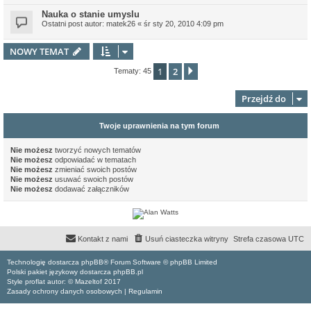
Nauka o stanie umyslu
Ostatni post autor:
matek26
«
śr sty 20, 2010 4:09 pm
NOWY TEMAT
1
2
Następna
Tematy: 45
Przejdź do
Twoje uprawnienia na tym forum
Nie możesz
tworzyć nowych tematów
Nie możesz
odpowiadać w tematach
Nie możesz
zmieniać swoich postów
Nie możesz
usuwać swoich postów
Nie możesz
dodawać załączników
Kontakt z nami
Usuń ciasteczka witryny
Strefa czasowa
UTC
Technologię dostarcza phpBB® Forum Software © phpBB Limited
Polski pakiet językowy dostarcza phpBB.pl
Style proflat autor: ©
Mazeltof
2017
Zasady ochrony danych osobowych
|
Regulamin