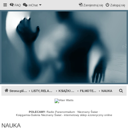
FAQ
mChat
Zarejestruj się
Zaloguj się
S
Strona główna forum
LISTY, RELACJE, INFORMACJE...
KSIĄŻKI & FILMY
FILMOTEKA INFRA
NAUKA
z
u
k
POLECAMY:
Radio Paranormalium
·
Nieznany Świat
·
Księgarnia-Galeria Nieznany Świat - internetowy sklep ezoteryczny online
a
NAUKA
j