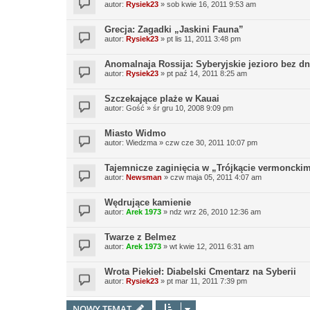
autor:
Rysiek23
»
sob kwie 16, 2011 9:53 am
Grecja: Zagadki „Jaskini Fauna”
autor:
Rysiek23
»
pt lis 11, 2011 3:48 pm
Anomalnaja Rossija: Syberyjskie jezioro bez d
autor:
Rysiek23
»
pt paź 14, 2011 8:25 am
Szczekające plaże w Kauai
autor:
Gość
»
śr gru 10, 2008 9:09 pm
Miasto Widmo
autor:
Wiedzma
»
czw cze 30, 2011 10:07 pm
Tajemnicze zaginięcia w „Trójkącie vermoncki
autor:
Newsman
»
czw maja 05, 2011 4:07 am
Wędrujące kamienie
autor:
Arek 1973
»
ndz wrz 26, 2010 12:36 am
Twarze z Belmez
autor:
Arek 1973
»
wt kwie 12, 2011 6:31 am
Wrota Piekieł: Diabelski Cmentarz na Syberii
autor:
Rysiek23
»
pt mar 11, 2011 7:39 pm
NOWY TEMAT