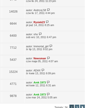
czw lis 24, 2011 11:23 pm
autor:
Andrzej 58
14026
czw lis 17, 2011 4:44 pm
autor:
Rysiek23
6644
pt paź 14, 2011 8:25 am
autor:
sho
6400
sob wrz 10, 2011 6:47 pm
autor:
Immortal_girl
7712
śr lip 13, 2011 9:02 pm
autor:
Newsman
5437
czw maja 05, 2011 4:07 am
autor:
ADAX
15224
śr kwie 13, 2011 6:09 pm
autor:
Arek 1973
4771
wt kwie 12, 2011 6:31 am
autor:
Arek 1973
9878
czw mar 24, 2011 5:05 am
1
2
Następna
Tematy: 34