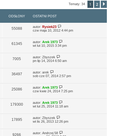
1
2
Następna
Tematy: 34
ODSŁONY
OSTATNI POST
autor:
Rysiek23
55088
czw maja 10, 2012 4:44 pm
autor:
Arek 1973
61345
wt lut 10, 2015 3:34 pm
autor:
Zbyszek
7005
pn lip 14, 2014 6:50 am
autor:
arek
36497
sob cze 07, 2014 2:57 pm
autor:
Arek 1973
25086
czw kwie 24, 2014 7:25 pm
autor:
Arek 1973
179300
wt lut 25, 2014 11:18 am
autor:
Zbyszek
17895
wt lis 26, 2013 12:26 pm
autor:
Andrzej 58
9266