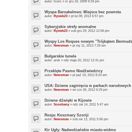
autor:
Gość
»
śr gru 10, 2008 9:34 pm
Wyspa Barsakelmes: Miejsce bez powrotu
autor:
Rysiek23
»
pt lut 08, 2013 6:57 pm
Syberyjskie strefy anomalne
autor:
Rysiek23
»
sob gru 29, 2012 12:06 pm
Wyspy Los Roques nowym "Trójkątem Bermud
autor:
Newsman
»
pt sty 11, 2013 7:29 am
Bułgarskie tunele
autor:
arek
»
ndz maja 20, 2012 12:41 pm
Przeklęte Pasmo Niedźwiedzicy
autor:
Newsman
»
pt paź 19, 2012 8:24 am
USA: Dziwne zaginięcia w parkach narodowych
autor:
Newsman
»
wt cze 26, 2012 6:29 pm
Dziwne dźwięki w Kijowie
autor:
Scoobany
»
ndz sie 14, 2011 5:47 am
Rosja: Koszmary Szoriji
autor:
Newsman
»
sob sie 13, 2011 5:56 pm
Kir Ugły: Nadwołżańskie miasto-widmo