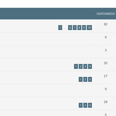
szukiwanie zaawansowane
ODPOWIEDZI
92
1
6
7
8
9
10
…
9
3
35
1
2
3
4
27
1
2
3
9
29
1
2
3
5