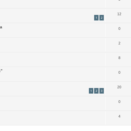
12
1
2
na
0
2
8
m”
0
20
1
2
3
0
4