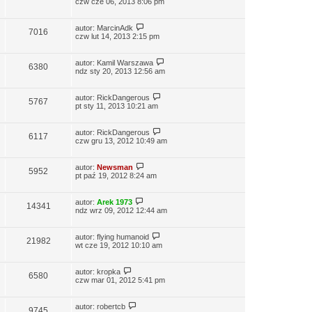
czw cze 06, 2013 8:06 pm
autor:
MarcinAdk
7016
czw lut 14, 2013 2:15 pm
autor:
Kamil Warszawa
6380
ndz sty 20, 2013 12:56 am
autor:
RickDangerous
5767
pt sty 11, 2013 10:21 am
autor:
RickDangerous
6117
czw gru 13, 2012 10:49 am
autor:
Newsman
5952
pt paź 19, 2012 8:24 am
autor:
Arek 1973
14341
ndz wrz 09, 2012 12:44 am
autor:
flying humanoid
21982
wt cze 19, 2012 10:10 am
autor:
kropka
6580
czw mar 01, 2012 5:41 pm
autor:
robertcb
9745