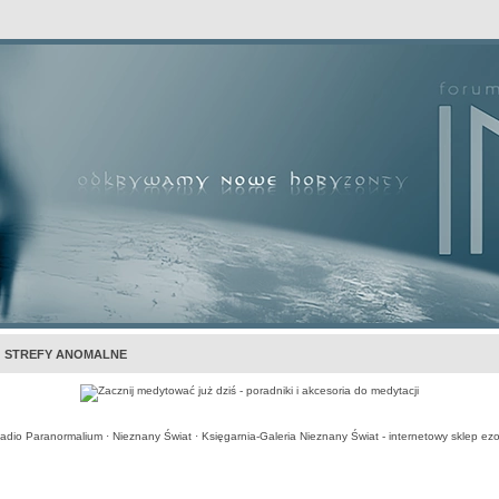
awansowane
STREFY ANOMALNE
adio Paranormalium
·
Nieznany Świat
·
Księgarnia-Galeria Nieznany Świat - internetowy sklep ezo