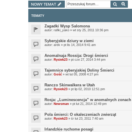
Szukaj
Wy
NOWY TEMAT
TEMATY
Zagadki Wysp Salomona
autor:
rafiki_yako
»
wt sty 25, 2011 10:36 pm
Syberyjskie dziury w ziemi
autor:
arek
»
pt lis 14, 2014 9:41 am
Anomalnaja Rossija: Drogi śmierci
autor:
Rysiek23
»
pt cze 27, 2014 3:44 pm
Tajemnice syberyjskiej Doliny Śmierci
autor:
Gość
»
wt lut 05, 2008 4:27 pm
Ranczo Skinwalkera w Utah
autor:
Rysiek23
»
pt lip 02, 2010 12:51 pm
Rosja: „Luminescencja” w anomalnych zonach
autor:
Newsman
»
pt lut 21, 2014 12:49 pm
Pola śmierci: O okaleczeniach zwierząt
autor:
Rysiek23
»
śr lut 23, 2011 7:40 am
Irlandzkie ruchome posagi