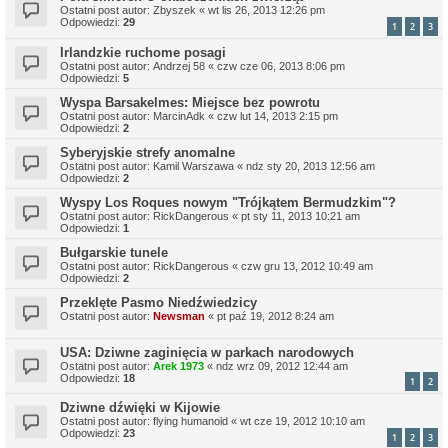
Ostatni post autor:
Zbyszek
«
wt lis 26, 2013 12:26 pm
Odpowiedzi:
29
1
2
3
Irlandzkie ruchome posagi
Ostatni post autor:
Andrzej 58
«
czw cze 06, 2013 8:06 pm
Odpowiedzi:
5
Wyspa Barsakelmes: Miejsce bez powrotu
Ostatni post autor:
MarcinAdk
«
czw lut 14, 2013 2:15 pm
Odpowiedzi:
2
Syberyjskie strefy anomalne
Ostatni post autor:
Kamil Warszawa
«
ndz sty 20, 2013 12:56 am
Odpowiedzi:
2
Wyspy Los Roques nowym "Trójkątem Bermudzkim"?
Ostatni post autor:
RickDangerous
«
pt sty 11, 2013 10:21 am
Odpowiedzi:
1
Bułgarskie tunele
Ostatni post autor:
RickDangerous
«
czw gru 13, 2012 10:49 am
Odpowiedzi:
2
Przeklęte Pasmo Niedźwiedzicy
Ostatni post autor:
Newsman
«
pt paź 19, 2012 8:24 am
USA: Dziwne zaginięcia w parkach narodowych
Ostatni post autor:
Arek 1973
«
ndz wrz 09, 2012 12:44 am
Odpowiedzi:
18
1
2
Dziwne dźwięki w Kijowie
Ostatni post autor:
flying humanoid
«
wt cze 19, 2012 10:10 am
Odpowiedzi:
23
1
2
3