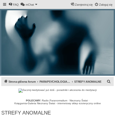
FAQ
mChat
Zarejestruj się
Zaloguj się
S
Strona główna forum
PARAPSYCHOLOGIA & ANOMALIA
STREFY ANOMALNE
z
u
k
POLECAMY:
Radio Paranormalium
·
Nieznany Świat
·
Księgarnia-Galeria Nieznany Świat - internetowy sklep ezoteryczny online
a
STREFY ANOMALNE
j