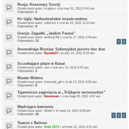
Rosja: Koszmary Szoriji
Ostatni post autor:
kropka
«
czw mar 01, 2012 5:41 pm
Odpowiedzi:
2
Kir Ugły: Nadwołżańskie miasto-widmo
Ostatni post autor:
robertcb
«
czw lis 24, 2011 11:23 pm
Odpowiedzi:
8
Grecja: Zagadki „Jaskini Fauna”
Ostatni post autor:
Andrzej 58
«
czw lis 17, 2011 4:44 pm
Odpowiedzi:
12
1
2
Anomalnaja Rossija: Syberyjskie jezioro bez dna
Ostatni post autor:
Rysiek23
«
pt paź 14, 2011 8:25 am
Szczekające plaże w Kauai
Ostatni post autor:
sho
«
sob wrz 10, 2011 6:47 pm
Odpowiedzi:
2
Miasto Widmo
Ostatni post autor:
Immortal_girl
«
śr lip 13, 2011 9:02 pm
Odpowiedzi:
8
Tajemnicze zaginięcia w „Trójkącie vermonckim”
Ostatni post autor:
Newsman
«
czw maja 05, 2011 4:07 am
Wędrujące kamienie
Ostatni post autor:
ADAX
«
śr kwie 13, 2011 6:09 pm
Odpowiedzi:
20
1
2
3
Twarze z Belmez
Ostatni post autor:
Arek 1973
«
wt kwie 12, 2011 6:31 am