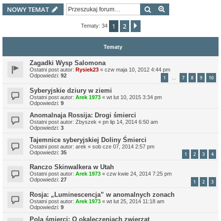
Szukaj
Wyszukiwanie z
NOWY TEMAT
1
2
Następna
Tematy: 34
Tematy
Zagadki Wysp Salomona
Ostatni post autor:
Rysiek23
«
czw maja 10, 2012 4:44 pm
Odpowiedzi:
92
1
7
8
9
10
…
Syberyjskie dziury w ziemi
Ostatni post autor:
Arek 1973
«
wt lut 10, 2015 3:34 pm
Odpowiedzi:
9
Anomalnaja Rossija: Drogi śmierci
Ostatni post autor:
Zbyszek
«
pn lip 14, 2014 6:50 am
Odpowiedzi:
3
Tajemnice syberyjskiej Doliny Śmierci
Ostatni post autor:
arek
«
sob cze 07, 2014 2:57 pm
Odpowiedzi:
35
1
2
3
4
Ranczo Skinwalkera w Utah
Ostatni post autor:
Arek 1973
«
czw kwie 24, 2014 7:25 pm
Odpowiedzi:
27
1
2
3
Rosja: „Luminescencja” w anomalnych zonach
Ostatni post autor:
Arek 1973
«
wt lut 25, 2014 11:18 am
Odpowiedzi:
9
Pola śmierci: O okaleczeniach zwierząt