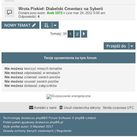
Wrota Piekieł: Diabelski Cmentarz na Syberii
Ostatni post autor:
Arek 1973
«
czw mar 24, 2011 5:05 am
Odpowiedzi:
4
NOWY TEMAT
1
2
Następna
Tematy: 34
Przejdź do
Twoje uprawnienia na tym forum
Nie możesz
tworzyć nowych tematów
Nie możesz
odpowiadać w tematach
Nie możesz
zmieniać swoich postów
Nie możesz
usuwać swoich postów
Nie możesz
dodawać załączników
Kontakt z nami
Usuń ciasteczka witryny
Strefa czasowa
UTC
Technologię dostarcza phpBB® Forum Software © phpBB Limited
Polski pakiet językowy dostarcza phpBB.pl
Style proflat autor: ©
Mazeltof
2017
Zasady ochrony danych osobowych
|
Regulamin