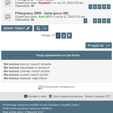
Ostatni post autor:
Rysiek23
«
śr cze 23, 2010 6:53 am
Odpowiedzi:
40
1
2
3
4
5
Piktogramy 2009 - świat (poza UK)
Ostatni post autor:
Arek 1973
«
czw lut 11, 2010 5:52 am
Odpowiedzi:
68
1
4
5
6
7
…
NOWY TEMAT
1
2
Następna
Tematy: 37
Przejdź do
Twoje uprawnienia na tym forum
Nie możesz
tworzyć nowych tematów
Nie możesz
odpowiadać w tematach
Nie możesz
zmieniać swoich postów
Nie możesz
usuwać swoich postów
Nie możesz
dodawać załączników
Kontakt z nami
Usuń ciasteczka witryny
Strefa czasowa
UTC
Technologię dostarcza phpBB® Forum Software © phpBB Limited
Polski pakiet językowy dostarcza phpBB.pl
Style proflat autor: ©
Mazeltof
2017