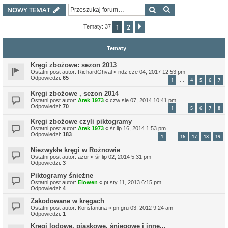
Szukaj
Wyszukiwanie z
NOWY TEMAT
1
2
Następna
Tematy: 37
Tematy
Kręgi zbożowe: sezon 2013
Ostatni post autor:
RichardGhval
«
ndz cze 04, 2017 12:53 pm
Odpowiedzi:
65
1
4
5
6
7
…
Kręgi zbożowe , sezon 2014
Ostatni post autor:
Arek 1973
«
czw sie 07, 2014 10:41 pm
Odpowiedzi:
70
1
5
6
7
8
…
Kręgi zbożowe czyli piktogramy
Ostatni post autor:
Arek 1973
«
śr lip 16, 2014 1:53 pm
Odpowiedzi:
183
1
16
17
18
19
…
Niezwykłe kręgi w Rożnowie
Ostatni post autor:
azor
«
śr lip 02, 2014 5:31 pm
Odpowiedzi:
3
Piktogramy śnieżne
Ostatni post autor:
Elowen
«
pt sty 11, 2013 6:15 pm
Odpowiedzi:
4
Zakodowane w kręgach
Ostatni post autor:
Konstantina
«
pn gru 03, 2012 9:24 am
Odpowiedzi:
1
Kręgi lodowe, piaskowe, śniegowe i inne...