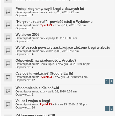
Protopiktogramy, czyli kręgi z dawnych lat
Ostatni post autor:
arek
«
sob lip 23, 2011 9:22 am
Odpowiedzi:
1
"Horyzont zdarzeń" - powieść (sic!) o Wylatowie
Ostatni post autor:
Rysiek23
«
czw lip 14, 2011 5:56 pm
Odpowiedzi:
9
Wylatowo 2008
Ostatni post autor:
arek
«
pn lip 11, 2011 8:09 am
Odpowiedzi:
3
We Włoszech powstały zaskakująco złożone kręgi w zbożu
Ostatni post autor:
arek
«
ndz lip 03, 2011 3:53 am
Odpowiedzi:
4
Odpowiedź na wiadomość z Arecibo?
Ostatni post autor:
CanisLupus
«
czw gru 23, 2010 9:12 pm
Odpowiedzi:
2
Czy coś tu widzicie? (Google Earth)
Ostatni post autor:
Rysiek23
«
czw gru 23, 2010 9:44 am
Odpowiedzi:
12
1
2
Wspomnienia z Kielanówki
Ostatni post autor:
azor
«
pt lip 02, 2010 8:28 am
Odpowiedzi:
1
Vallee i wojna o kręgi
Ostatni post autor:
Rysiek23
«
śr cze 23, 2010 12:32 pm
Odpowiedzi:
10
1
2
Piktogramy - sezon 2010