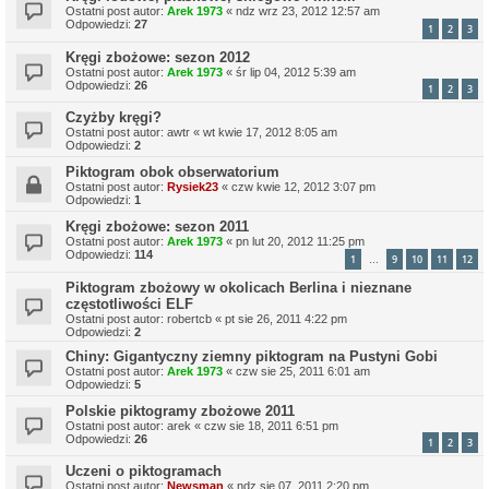
Ostatni post autor:
Arek 1973
«
ndz wrz 23, 2012 12:57 am
Odpowiedzi:
27
1
2
3
Kręgi zbożowe: sezon 2012
Ostatni post autor:
Arek 1973
«
śr lip 04, 2012 5:39 am
Odpowiedzi:
26
1
2
3
Czyżby kręgi?
Ostatni post autor:
awtr
«
wt kwie 17, 2012 8:05 am
Odpowiedzi:
2
Piktogram obok obserwatorium
Ostatni post autor:
Rysiek23
«
czw kwie 12, 2012 3:07 pm
Odpowiedzi:
1
Kręgi zbożowe: sezon 2011
Ostatni post autor:
Arek 1973
«
pn lut 20, 2012 11:25 pm
Odpowiedzi:
114
1
9
10
11
12
…
Piktogram zbożowy w okolicach Berlina i nieznane
częstotliwości ELF
Ostatni post autor:
robertcb
«
pt sie 26, 2011 4:22 pm
Odpowiedzi:
2
Chiny: Gigantyczny ziemny piktogram na Pustyni Gobi
Ostatni post autor:
Arek 1973
«
czw sie 25, 2011 6:01 am
Odpowiedzi:
5
Polskie piktogramy zbożowe 2011
Ostatni post autor:
arek
«
czw sie 18, 2011 6:51 pm
Odpowiedzi:
26
1
2
3
Uczeni o piktogramach
Ostatni post autor:
Newsman
«
ndz sie 07, 2011 2:20 pm