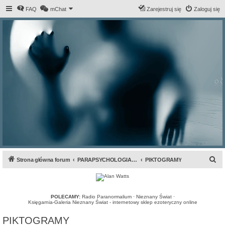
FAQ
mChat
Zarejestruj się
Zaloguj się
S
Strona główna forum
PARAPSYCHOLOGIA & ANOMALIA
PIKTOGRAMY
z
u
k
POLECAMY:
Radio Paranormalium
·
Nieznany Świat
·
Księgarnia-Galeria Nieznany Świat - internetowy sklep ezoteryczny online
a
PIKTOGRAMY
j