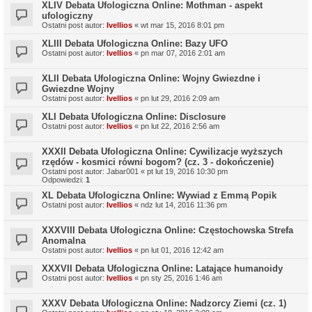
XLIV Debata Ufologiczna Online: Mothman - aspekt
ufologiczny
Ostatni post autor:
Ivellios
«
wt mar 15, 2016 8:01 pm
XLIII Debata Ufologiczna Online: Bazy UFO
Ostatni post autor:
Ivellios
«
pn mar 07, 2016 2:01 am
XLII Debata Ufologiczna Online: Wojny Gwiezdne i
Gwiezdne Wojny
Ostatni post autor:
Ivellios
«
pn lut 29, 2016 2:09 am
XLI Debata Ufologiczna Online: Disclosure
Ostatni post autor:
Ivellios
«
pn lut 22, 2016 2:56 am
XXXII Debata Ufologiczna Online: Cywilizacje wyższych
rzędów - kosmici równi bogom? (cz. 3 - dokończenie)
Ostatni post autor:
Jabar001
«
pt lut 19, 2016 10:30 pm
Odpowiedzi:
1
XL Debata Ufologiczna Online: Wywiad z Emmą Popik
Ostatni post autor:
Ivellios
«
ndz lut 14, 2016 11:36 pm
XXXVIII Debata Ufologiczna Online: Częstochowska Strefa
Anomalna
Ostatni post autor:
Ivellios
«
pn lut 01, 2016 12:42 am
XXXVII Debata Ufologiczna Online: Latające humanoidy
Ostatni post autor:
Ivellios
«
pn sty 25, 2016 1:46 am
XXXV Debata Ufologiczna Online: Nadzorcy Ziemi (cz. 1)