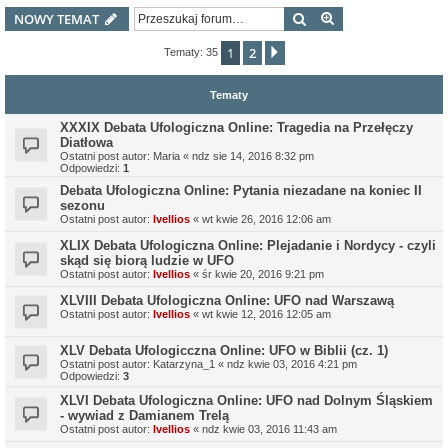
Szukaj
Wyszukiwanie z
NOWY TEMAT
1
2
Następna
Tematy: 35
Tematy
XXXIX Debata Ufologiczna Online: Tragedia na Przełęczy
Diatłowa
Ostatni post autor:
Maria
«
ndz sie 14, 2016 8:32 pm
Odpowiedzi:
1
Debata Ufologiczna Online: Pytania niezadane na koniec II
sezonu
Ostatni post autor:
Ivellios
«
wt kwie 26, 2016 12:06 am
XLIX Debata Ufologiczna Online: Plejadanie i Nordycy - czyli
skąd się biorą ludzie w UFO
Ostatni post autor:
Ivellios
«
śr kwie 20, 2016 9:21 pm
XLVIII Debata Ufologiczna Online: UFO nad Warszawą
Ostatni post autor:
Ivellios
«
wt kwie 12, 2016 12:05 am
XLV Debata Ufologicczna Online: UFO w Biblii (cz. 1)
Ostatni post autor:
Katarzyna_1
«
ndz kwie 03, 2016 4:21 pm
Odpowiedzi:
3
XLVI Debata Ufologiczna Online: UFO nad Dolnym Śląskiem
- wywiad z Damianem Trelą
Ostatni post autor:
Ivellios
«
ndz kwie 03, 2016 11:43 am