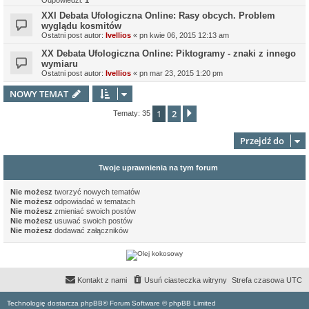
Odpowiedzi:
1
XXI Debata Ufologiczna Online: Rasy obcych. Problem
wyglądu kosmitów
Ostatni post autor:
Ivellios
«
pn kwie 06, 2015 12:13 am
XX Debata Ufologiczna Online: Piktogramy - znaki z innego
wymiaru
Ostatni post autor:
Ivellios
«
pn mar 23, 2015 1:20 pm
NOWY TEMAT
1
2
Następna
Tematy: 35
Przejdź do
Twoje uprawnienia na tym forum
Nie możesz
tworzyć nowych tematów
Nie możesz
odpowiadać w tematach
Nie możesz
zmieniać swoich postów
Nie możesz
usuwać swoich postów
Nie możesz
dodawać załączników
Kontakt z nami
Usuń ciasteczka witryny
Strefa czasowa
UTC
Technologię dostarcza phpBB® Forum Software © phpBB Limited