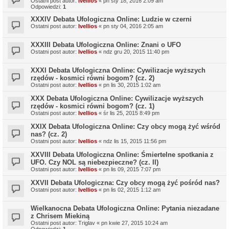
Ostatni post autor:
Ivellios
«
pn sty 18, 2016 2:09 am
Odpowiedzi:
1
XXXIV Debata Ufologiczna Online: Ludzie w czerni
Ostatni post autor:
Ivellios
«
pn sty 04, 2016 2:05 am
XXXIII Debata Ufologiczna Online: Znani o UFO
Ostatni post autor:
Ivellios
«
ndz gru 20, 2015 11:40 pm
XXXI Debata Ufologiczna Online: Cywilizacje wyższych
rzędów - kosmici równi bogom? (cz. 2)
Ostatni post autor:
Ivellios
«
pn lis 30, 2015 1:02 am
XXX Debata Ufologiczna Online: Cywilizacje wyższych
rzędów - kosmici równi bogom? (cz. 1)
Ostatni post autor:
Ivellios
«
śr lis 25, 2015 8:49 pm
XXIX Debata Ufologiczna Online: Czy obcy mogą żyć wśród
nas? (cz. 2)
Ostatni post autor:
Ivellios
«
ndz lis 15, 2015 11:56 pm
XXVIII Debata Ufologiczna Online: Śmiertelne spotkania z
UFO. Czy NOL są niebezpieczne? (cz. II)
Ostatni post autor:
Ivellios
«
pn lis 09, 2015 7:07 pm
XXVII Debata Ufologiczna: Czy obcy mogą żyć pośród nas?
Ostatni post autor:
Ivellios
«
pn lis 02, 2015 1:12 am
Wielkanocna Debata Ufologiczna Online: Pytania niezadane
z Chrisem Miekiną
Ostatni post autor:
Triglav
«
pn kwie 27, 2015 10:24 am