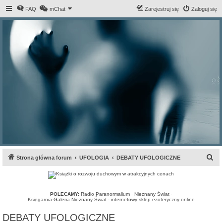
FAQ
mChat
Zarejestruj się
Zaloguj się
S
Strona główna forum
UFOLOGIA
DEBATY UFOLOGICZNE
z
u
k
POLECAMY:
Radio Paranormalium
·
Nieznany Świat
·
Księgarnia-Galeria Nieznany Świat - internetowy sklep ezoteryczny online
a
DEBATY UFOLOGICZNE
j