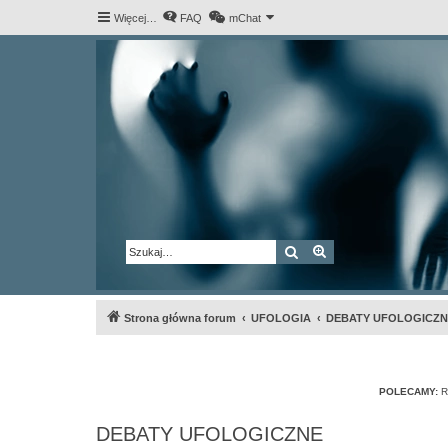
Więcej…
FAQ
mChat
Szukaj
Wyszukiwanie za
Strona główna forum
UFOLOGIA
DEBATY UFOLOGICZN
POLECAMY:
R
DEBATY UFOLOGICZNE