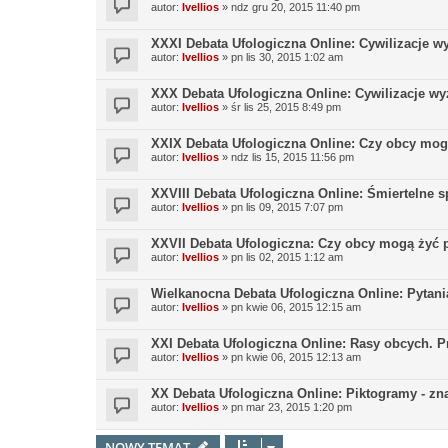
autor:
Ivellios
»
ndz gru 20, 2015 11:40 pm
XXXI Debata Ufologiczna Online: Cywilizacje w
autor:
Ivellios
»
pn lis 30, 2015 1:02 am
XXX Debata Ufologiczna Online: Cywilizacje wy
autor:
Ivellios
»
śr lis 25, 2015 8:49 pm
XXIX Debata Ufologiczna Online: Czy obcy mogą
autor:
Ivellios
»
ndz lis 15, 2015 11:56 pm
XXVIII Debata Ufologiczna Online: Śmiertelne s
autor:
Ivellios
»
pn lis 09, 2015 7:07 pm
XXVII Debata Ufologiczna: Czy obcy mogą żyć 
autor:
Ivellios
»
pn lis 02, 2015 1:12 am
Wielkanocna Debata Ufologiczna Online: Pytani
autor:
Ivellios
»
pn kwie 06, 2015 12:15 am
XXI Debata Ufologiczna Online: Rasy obcych. 
autor:
Ivellios
»
pn kwie 06, 2015 12:13 am
XX Debata Ufologiczna Online: Piktogramy - zn
autor:
Ivellios
»
pn mar 23, 2015 1:20 pm
NOWY TEMAT