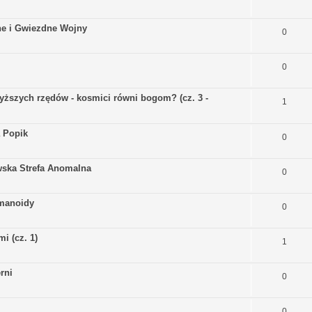
ne i Gwiezdne Wojny
0
0
wyższych rzędów - kosmici równi bogom? (cz. 3 -
1
 Popik
0
wska Strefa Anomalna
0
umanoidy
0
i (cz. 1)
1
rni
0
0