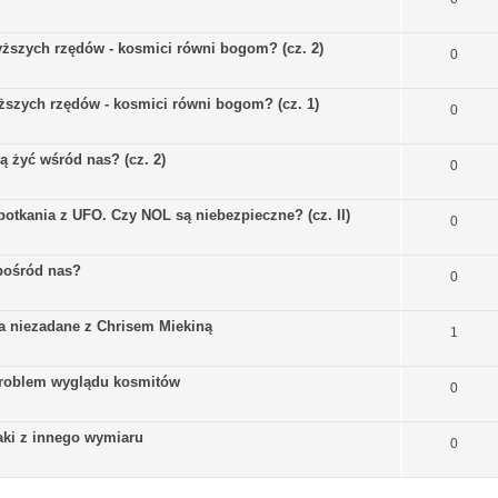
yższych rzędów - kosmici równi bogom? (cz. 2)
0
ższych rzędów - kosmici równi bogom? (cz. 1)
0
 żyć wśród nas? (cz. 2)
0
potkania z UFO. Czy NOL są niebezpieczne? (cz. II)
0
pośród nas?
0
a niezadane z Chrisem Miekiną
1
Problem wyglądu kosmitów
0
aki z innego wymiaru
0