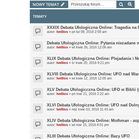
Szukaj
Wy
NOWY TEMAT
TEMATY
XXXIX Debata Ufologiczna Online: Tragedia na 
autor:
Ivellios
»
pn lut 08, 2016 2:58 am
Debata Ufologiczna Online: Pytania niezadane n
autor:
Ivellios
»
wt kwie 26, 2016 12:06 am
XLIX Debata Ufologiczna Online: Plejadanie i No
autor:
Ivellios
»
śr kwie 20, 2016 9:21 pm
XLVIII Debata Ufologiczna Online: UFO nad Wa
autor:
Ivellios
»
wt kwie 12, 2016 12:05 am
XLV Debata Ufologicczna Online: UFO w Biblii (c
autor:
Ivellios
»
pn mar 21, 2016 2:22 am
XLVI Debata Ufologiczna Online: UFO nad Doln
autor:
Ivellios
»
ndz kwie 03, 2016 11:43 am
XLIV Debata Ufologiczna Online: Mothman - asp
autor:
Ivellios
»
wt mar 15, 2016 8:01 pm
XLIII Debata Ufologiczna Online: Bazy UFO