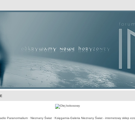
awansowane
E
adio Paranormalium
·
Nieznany Świat
·
Księgarnia-Galeria Nieznany Świat - internetowy sklep ezo