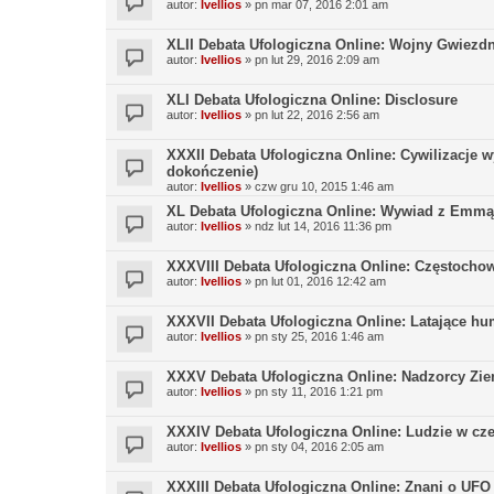
autor:
Ivellios
»
pn mar 07, 2016 2:01 am
XLII Debata Ufologiczna Online: Wojny Gwiezd
autor:
Ivellios
»
pn lut 29, 2016 2:09 am
XLI Debata Ufologiczna Online: Disclosure
autor:
Ivellios
»
pn lut 22, 2016 2:56 am
XXXII Debata Ufologiczna Online: Cywilizacje 
dokończenie)
autor:
Ivellios
»
czw gru 10, 2015 1:46 am
XL Debata Ufologiczna Online: Wywiad z Emmą
autor:
Ivellios
»
ndz lut 14, 2016 11:36 pm
XXXVIII Debata Ufologiczna Online: Częstocho
autor:
Ivellios
»
pn lut 01, 2016 12:42 am
XXXVII Debata Ufologiczna Online: Latające h
autor:
Ivellios
»
pn sty 25, 2016 1:46 am
XXXV Debata Ufologiczna Online: Nadzorcy Ziem
autor:
Ivellios
»
pn sty 11, 2016 1:21 pm
XXXIV Debata Ufologiczna Online: Ludzie w cze
autor:
Ivellios
»
pn sty 04, 2016 2:05 am
XXXIII Debata Ufologiczna Online: Znani o UFO