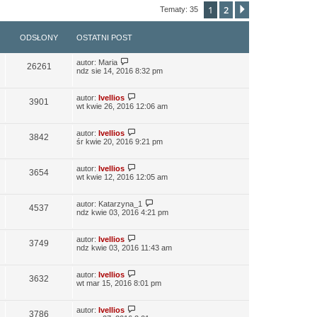
1
2
Następna
Tematy: 35
ODSŁONY
OSTATNI POST
autor:
Maria
26261
ndz sie 14, 2016 8:32 pm
autor:
Ivellios
3901
wt kwie 26, 2016 12:06 am
autor:
Ivellios
3842
śr kwie 20, 2016 9:21 pm
autor:
Ivellios
3654
wt kwie 12, 2016 12:05 am
autor:
Katarzyna_1
4537
ndz kwie 03, 2016 4:21 pm
autor:
Ivellios
3749
ndz kwie 03, 2016 11:43 am
autor:
Ivellios
3632
wt mar 15, 2016 8:01 pm
autor:
Ivellios
3786