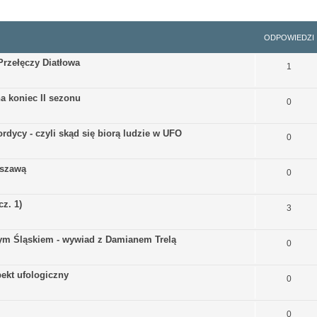
szukiwanie zaawansowane
ODPOWIEDZI
Przełęczy Diatłowa
1
a koniec II sezonu
0
rdycy - czyli skąd się biorą ludzie w UFO
0
rszawą
0
z. 1)
3
ym Śląskiem - wywiad z Damianem Trelą
0
ekt ufologiczny
0
0