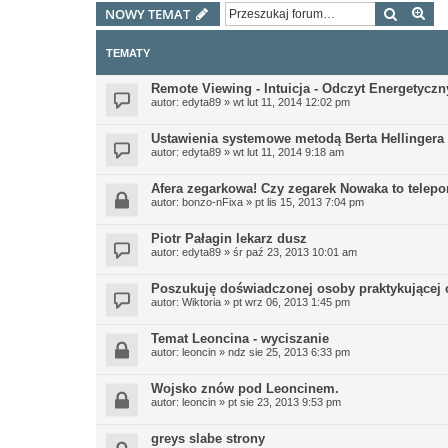
Szukaj
Wy
NOWY TEMAT
TEMATY
Remote Viewing - Intuicja - Odczyt Energetyczn
autor:
edyta89
»
wt lut 11, 2014 12:02 pm
Ustawienia systemowe metodą Berta Hellingera
autor:
edyta89
»
wt lut 11, 2014 9:18 am
Afera zegarkowa! Czy zegarek Nowaka to telepo
autor:
bonzo-nFixa
»
pt lis 15, 2013 7:04 pm
Piotr Pałagin lekarz dusz
autor:
edyta89
»
śr paź 23, 2013 10:01 am
Poszukuję doświadczonej osoby praktykującej 
autor:
Wiktoria
»
pt wrz 06, 2013 1:45 pm
Temat Leoncina - wyciszanie
autor:
leoncin
»
ndz sie 25, 2013 6:33 pm
Wojsko znów pod Leoncinem.
autor:
leoncin
»
pt sie 23, 2013 9:53 pm
greys slabe strony