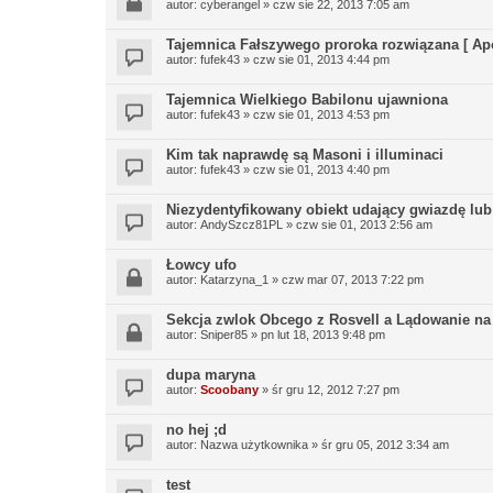
autor:
cyberangel
»
czw sie 22, 2013 7:05 am
Tajemnica Fałszywego proroka rozwiązana [ Apo
autor:
fufek43
»
czw sie 01, 2013 4:44 pm
Tajemnica Wielkiego Babilonu ujawniona
autor:
fufek43
»
czw sie 01, 2013 4:53 pm
Kim tak naprawdę są Masoni i illuminaci
autor:
fufek43
»
czw sie 01, 2013 4:40 pm
Niezydentyfikowany obiekt udający gwiazdę lub
autor:
AndySzcz81PL
»
czw sie 01, 2013 2:56 am
Łowcy ufo
autor:
Katarzyna_1
»
czw mar 07, 2013 7:22 pm
Sekcja zwlok Obcego z Rosvell a Lądowanie na
autor:
Sniper85
»
pn lut 18, 2013 9:48 pm
dupa maryna
autor:
Scoobany
»
śr gru 12, 2012 7:27 pm
no hej ;d
autor:
Nazwa użytkownika
»
śr gru 05, 2012 3:34 am
test