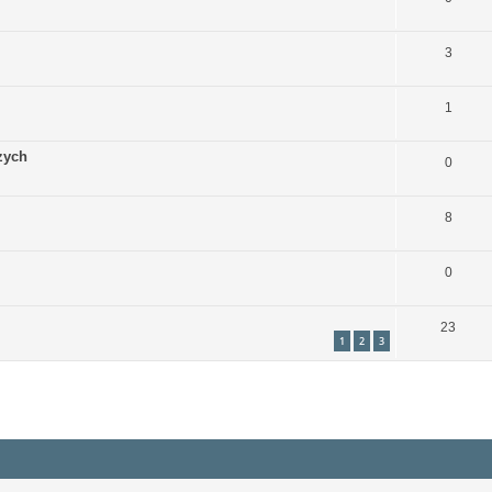
3
1
zych
0
8
0
23
1
2
3