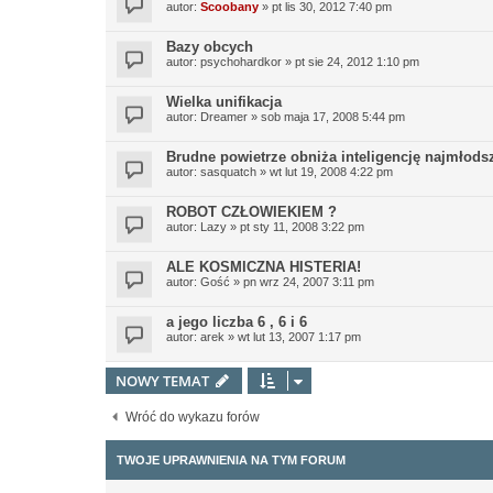
autor:
Scoobany
»
pt lis 30, 2012 7:40 pm
Bazy obcych
autor:
psychohardkor
»
pt sie 24, 2012 1:10 pm
Wielka unifikacja
autor:
Dreamer
»
sob maja 17, 2008 5:44 pm
Brudne powietrze obniża inteligencję najmłods
autor:
sasquatch
»
wt lut 19, 2008 4:22 pm
ROBOT CZŁOWIEKIEM ?
autor:
Lazy
»
pt sty 11, 2008 3:22 pm
ALE KOSMICZNA HISTERIA!
autor:
Gość
»
pn wrz 24, 2007 3:11 pm
a jego liczba 6 , 6 i 6
autor:
arek
»
wt lut 13, 2007 1:17 pm
NOWY TEMAT
Wróć do wykazu forów
TWOJE UPRAWNIENIA NA TYM FORUM