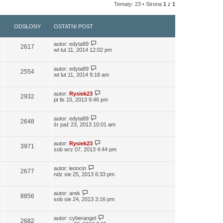
Tematy: 23 • Strona
1
z
1
ODSŁONY
OSTATNI POST
autor:
edyta89
2617
wt lut 11, 2014 12:02 pm
autor:
edyta89
2554
wt lut 11, 2014 9:18 am
autor:
Rysiek23
2932
pt lis 15, 2013 9:46 pm
autor:
edyta89
2648
śr paź 23, 2013 10:01 am
autor:
Rysiek23
3971
sob wrz 07, 2013 4:44 pm
autor:
leoncin
2677
ndz sie 25, 2013 6:33 pm
autor:
arek
8856
sob sie 24, 2013 3:16 pm
autor:
cyberangel
2682