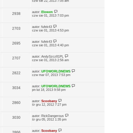
czw sie 22, 2013 7:05 am
autor:
Elowen
2938
czw sie 01, 2013 7:03 pm
autor:
fufek43
2703
czw sie 01, 2013 4:53 pm
autor:
fufek43
2695
czw sie 01, 2013 4:40 pm
autor:
AndySzcz81PL
2707
czw sie 01, 2013 2:56 am
autor:
UFOWORLDNEWS
2822
czw mar 07, 2013 7:53 pm
autor:
UFOWORLDNEWS
3034
pn lut 18, 2013 9:58 pm
autor:
Scoobany
2860
śr gru 12, 2012 7:27 pm
autor:
RickDangerous
3030
śr gru 05, 2012 1:35 pm
autor:
Scoobany
2866