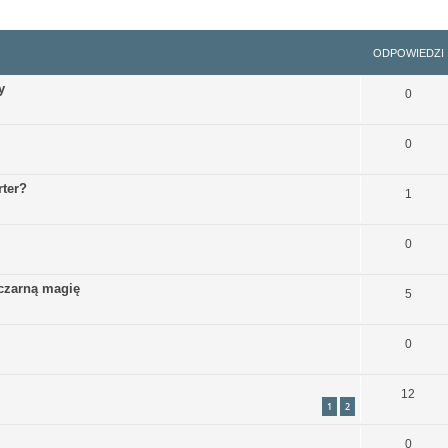
szukiwanie zaawansowane
ODPOWIEDZI
y
0
0
rter?
1
0
czarną magię
5
0
12
1
2
0