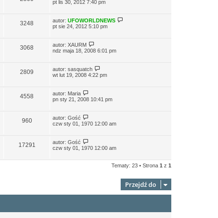
pt lis 30, 2012 7:40 pm
autor:
UFOWORLDNEWS
3248
pt sie 24, 2012 5:10 pm
autor:
XAURM
3068
ndz maja 18, 2008 6:01 pm
autor:
sasquatch
2809
wt lut 19, 2008 4:22 pm
autor:
Maria
4558
pn sty 21, 2008 10:41 pm
autor:
Gość
960
czw sty 01, 1970 12:00 am
autor:
Gość
17291
czw sty 01, 1970 12:00 am
Tematy: 23 • Strona
1
z
1
Przejdź do