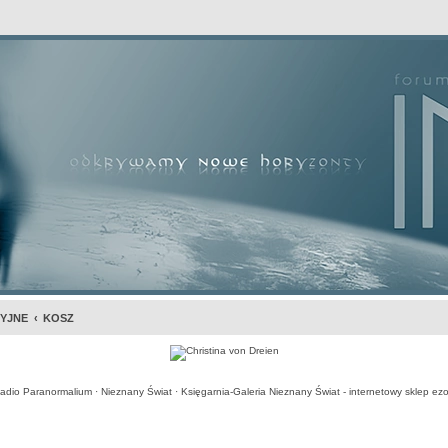
awansowane
CYJNE
KOSZ
adio Paranormalium
·
Nieznany Świat
·
Księgarnia-Galeria Nieznany Świat - internetowy sklep ezo