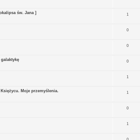
kalipsa św. Jana ]
1
0
0
 galaktykę
0
1
 Księżycu. Moje przemyślenia.
1
0
1
0