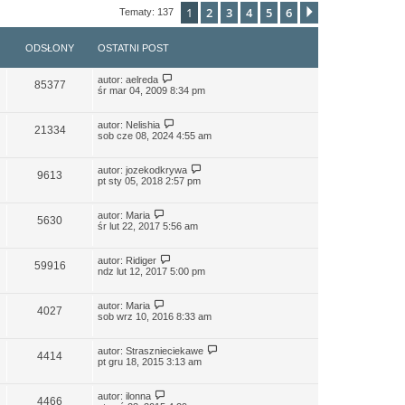
1
2
3
4
5
6
Następna
Tematy: 137
ODSŁONY
OSTATNI POST
autor:
aelreda
85377
śr mar 04, 2009 8:34 pm
autor:
Nelishia
21334
sob cze 08, 2024 4:55 am
autor:
jozekodkrywa
9613
pt sty 05, 2018 2:57 pm
autor:
Maria
5630
śr lut 22, 2017 5:56 am
autor:
Ridiger
59916
ndz lut 12, 2017 5:00 pm
autor:
Maria
4027
sob wrz 10, 2016 8:33 am
autor:
Strasznieciekawe
4414
pt gru 18, 2015 3:13 am
autor:
ilonna
4466