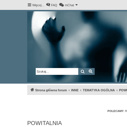
Więcej…
FAQ
mChat
Szukaj
Wyszukiwanie za
Strona główna forum
INNE
TEMATYKA OGÓLNA
POWI
POLECAMY:
R
POWITALNIA