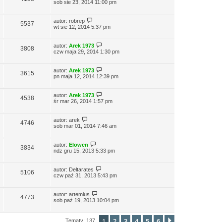
sob sie 23, 2014 11:00 pm
autor:
robrep
5537
wt sie 12, 2014 5:37 pm
autor:
Arek 1973
3808
czw maja 29, 2014 1:30 pm
autor:
Arek 1973
3615
pn maja 12, 2014 12:39 pm
autor:
Arek 1973
4538
śr mar 26, 2014 1:57 pm
autor:
arek
4746
sob mar 01, 2014 7:46 am
autor:
Elowen
3834
ndz gru 15, 2013 5:33 pm
autor:
Deltarates
5106
czw paź 31, 2013 5:43 pm
autor:
artemius
4773
sob paź 19, 2013 10:04 pm
1
2
3
4
5
6
Następna
Tematy: 137