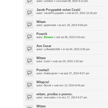
autor:
Lemirez
»
czw kwie 09, 2015 6:12 pm
Jacek Przypadek mówi Cześć
autor:
JacekPrzypadek
»
sob lut 07, 2015 10:18 pm
Witam
autor:
gupiromek
»
pt wrz 26, 2014 9:06 pm
Powrót
autor:
Elowen
»
ndz lut 08, 2015 5:54 pm
Ave Cezar
autor:
Luftwafel1946
»
śr lut 04, 2015 6:55 pm
Witam
autor:
Gość
»
sob sty 03, 2015 2:29 am
Powitać!
autor:
Kolekcjoner
»
wt paź 07, 2014 8:07 am
Witajcie!
autor:
Bercik
»
sob wrz 13, 2014 8:44 pm
witam, prośba o pomoc.
autor:
mercedes
»
śr wrz 17, 2014 8:27 am
Witam