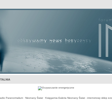
awansowane
TALNIA
adio Paranormalium
·
Nieznany Świat
·
Księgarnia-Galeria Nieznany Świat - internetowy sklep ezo