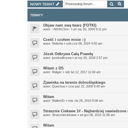
Szukaj
Wy
NOWY TEMAT
TEMATY
Objaw nam swą twarz (FOTKI)
autor:
~N0rthC0re~
»
pn sty 26, 2009 9:11 pm
Cześć i czołem misie :-)
autor:
Nelishia
»
sob cze 08, 2024 4:55 am
Józek Odkrywa Całą Prawdę
autor:
jozekodkrywa
»
pt sty 05, 2018 2:57 pm
Witam z DS
autor:
Ridiger
»
ndz lut 12, 2017 11:00 am
Zjawiska na terenie dolnośląskiego
autor:
Quechua
»
czw paź 22, 2009 9:40 am
Witam
autor:
WalkerEr
»
ndz sie 28, 2016 9:08 am
Strasznie Ciekawe 1# - Najbardziej nawiedzone 
autor:
Strasznieciekawe
»
wt gru 08, 2015 11:08 am
Witam