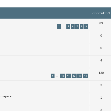
szukiwanie zaawansowane
ODPOWIEDZI
83
1
5
6
7
8
9
…
0
0
4
130
1
10
11
12
13
14
…
3
miejsca.
1
3