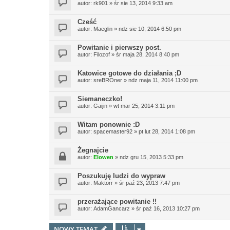
autor:
rk901
»
śr sie 13, 2014 9:33 am
Cześć
autor:
Maeglin
»
ndz sie 10, 2014 6:50 pm
Powitanie i pierwszy post.
autor:
Filozof
»
śr maja 28, 2014 8:40 pm
Katowice gotowe do działania ;D
autor:
sreBROner
»
ndz maja 11, 2014 11:00 pm
Siemaneczko!
autor:
Gaijin
»
wt mar 25, 2014 3:11 pm
Witam ponownie :D
autor:
spacemaster92
»
pt lut 28, 2014 1:08 pm
Żegnajcie
autor:
Elowen
»
ndz gru 15, 2013 5:33 pm
Poszukuję ludzi do wypraw
autor:
Maktorr
»
śr paź 23, 2013 7:47 pm
przerażające powitanie !!
autor:
AdamGancarz
»
śr paź 16, 2013 10:27 pm
NOWY TEMAT