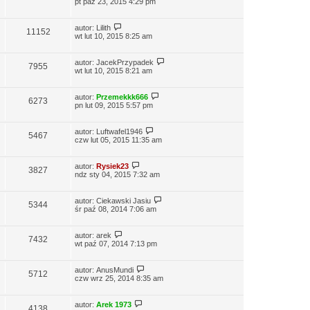
pt paź 23, 2015 4:29 pm
autor:
Lilith
11152
wt lut 10, 2015 8:25 am
autor:
JacekPrzypadek
7955
wt lut 10, 2015 8:21 am
autor:
Przemekkk666
6273
pn lut 09, 2015 5:57 pm
autor:
Luftwafel1946
5467
czw lut 05, 2015 11:35 am
autor:
Rysiek23
3827
ndz sty 04, 2015 7:32 am
autor:
Ciekawski Jasiu
5344
śr paź 08, 2014 7:06 am
autor:
arek
7432
wt paź 07, 2014 7:13 pm
autor:
AnusMundi
5712
czw wrz 25, 2014 8:35 am
autor:
Arek 1973
4138