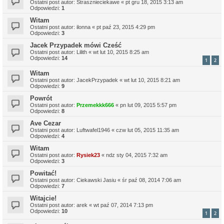
Ostatni post autor:
Strasznieciekawe
«
pt gru 18, 2015 3:13 am
Odpowiedzi:
1
Witam
Ostatni post autor:
ilonna
«
pt paź 23, 2015 4:29 pm
Odpowiedzi:
3
Jacek Przypadek mówi Cześć
Ostatni post autor:
Lilith
«
wt lut 10, 2015 8:25 am
Odpowiedzi:
14
1
2
Witam
Ostatni post autor:
JacekPrzypadek
«
wt lut 10, 2015 8:21 am
Odpowiedzi:
9
Powrót
Ostatni post autor:
Przemekkk666
«
pn lut 09, 2015 5:57 pm
Odpowiedzi:
8
Ave Cezar
Ostatni post autor:
Luftwafel1946
«
czw lut 05, 2015 11:35 am
Odpowiedzi:
4
Witam
Ostatni post autor:
Rysiek23
«
ndz sty 04, 2015 7:32 am
Odpowiedzi:
3
Powitać!
Ostatni post autor:
Ciekawski Jasiu
«
śr paź 08, 2014 7:06 am
Odpowiedzi:
7
Witajcie!
Ostatni post autor:
arek
«
wt paź 07, 2014 7:13 pm
Odpowiedzi:
10
1
2