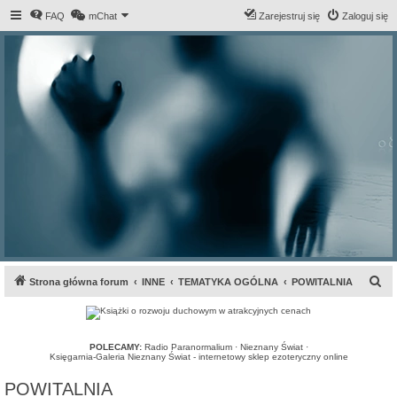
FAQ
mChat
Zarejestruj się
Zaloguj się
S
Strona główna forum
INNE
TEMATYKA OGÓLNA
POWITALNIA
z
u
k
POLECAMY:
Radio Paranormalium
·
Nieznany Świat
·
Księgarnia-Galeria Nieznany Świat - internetowy sklep ezoteryczny online
a
POWITALNIA
j