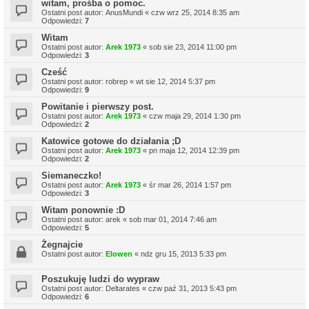
witam, prośba o pomoc.
Ostatni post autor:
AnusMundi
«
czw wrz 25, 2014 8:35 am
Odpowiedzi:
7
Witam
Ostatni post autor:
Arek 1973
«
sob sie 23, 2014 11:00 pm
Odpowiedzi:
3
Cześć
Ostatni post autor:
robrep
«
wt sie 12, 2014 5:37 pm
Odpowiedzi:
9
Powitanie i pierwszy post.
Ostatni post autor:
Arek 1973
«
czw maja 29, 2014 1:30 pm
Odpowiedzi:
2
Katowice gotowe do działania ;D
Ostatni post autor:
Arek 1973
«
pn maja 12, 2014 12:39 pm
Odpowiedzi:
2
Siemaneczko!
Ostatni post autor:
Arek 1973
«
śr mar 26, 2014 1:57 pm
Odpowiedzi:
3
Witam ponownie :D
Ostatni post autor:
arek
«
sob mar 01, 2014 7:46 am
Odpowiedzi:
5
Żegnajcie
Ostatni post autor:
Elowen
«
ndz gru 15, 2013 5:33 pm
Poszukuję ludzi do wypraw
Ostatni post autor:
Deltarates
«
czw paź 31, 2013 5:43 pm
Odpowiedzi:
6