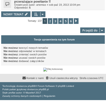
przerażające powitanie !!
Ostatni post autor:
artemius
«
sob paź 19, 2013 10:04 pm
Odpowiedzi:
5
NOWY TEMAT
1
2
3
4
5
6
Następna
Tematy: 137
Przejdź do
Twoje uprawnienia na tym forum
Nie możesz
tworzyć nowych tematów
Nie możesz
odpowiadać w tematach
Nie możesz
zmieniać swoich postów
Nie możesz
usuwać swoich postów
Nie możesz
dodawać załączników
Kontakt z nami
Usuń ciasteczka witryny
Strefa czasowa
UTC
Technologię dostarcza phpBB® Forum Software © phpBB Limited
Polski pakiet językowy dostarcza phpBB.pl
Style proflat autor: ©
Mazeltof
2017
Zasady ochrony danych osobowych
|
Regulamin