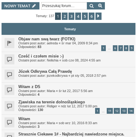
Szukaj
Wyszukiwanie z
NOWY TEMAT
1
2
3
4
5
6
Następna
Tematy: 137
Tematy
Objaw nam swą twarz (FOTKI)
Ostatni post autor:
aelreda
«
śr mar 04, 2009 8:34 pm
Odpowiedzi:
83
1
6
7
8
9
…
Cześć i czołem misie :-)
Ostatni post autor:
Nelishia
«
sob cze 08, 2024 4:55 am
Józek Odkrywa Całą Prawdę
Ostatni post autor:
jozekodkrywa
«
pt sty 05, 2018 2:57 pm
Witam z DS
Ostatni post autor:
Maria
«
śr lut 22, 2017 5:56 am
Odpowiedzi:
4
Zjawiska na terenie dolnośląskiego
Ostatni post autor:
Ridiger
«
ndz lut 12, 2017 5:00 pm
Odpowiedzi:
130
1
11
12
13
14
…
Witam
Ostatni post autor:
Maria
«
sob wrz 10, 2016 8:33 am
Odpowiedzi:
3
Strasznie Ciekawe 1# - Najbardziej nawiedzone miejsca.