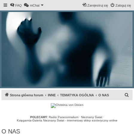
FAQ
mChat
Zarejestruj się
Zaloguj się
S
Strona główna forum
INNE
TEMATYKA OGÓLNA
O NAS
z
u
k
POLECAMY:
Radio Paranormalium
·
Nieznany Świat
·
Księgarnia-Galeria Nieznany Świat - internetowy sklep ezoteryczny online
a
O NAS
j