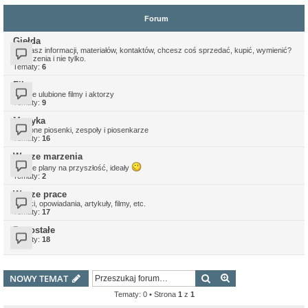
Forum
Giełda
Szukasz informacji, materiałów, kontaktów, chcesz coś sprzedać, kupić, wymienić?
Ogłoszenia i nie tylko.
Tematy:
6
Film
Wasze ulubione filmy i aktorzy
Tematy:
9
Muzyka
Ulubione piosenki, zespoły i piosenkarze
Tematy:
16
Wasze marzenia
Wasze plany na przyszłość, ideały
Tematy:
2
Wasze prace
Grafiki, opowiadania, artykuły, filmy, etc.
Tematy:
17
Pozostałe
Tematy:
18
Szukaj
Wyszukiwanie z
NOWY TEMAT
Tematy: 0 • Strona
1
z
1