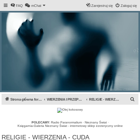
FAQ
mChat
Zarejestruj się
Zaloguj się
S
Strona główna forum
WIERZENIA I PRZEPOWIEDNIE
RELIGIE - WIERZENIA - CUDA
z
u
k
POLECAMY:
Radio Paranormalium
·
Nieznany Świat
·
Księgarnia-Galeria Nieznany Świat - internetowy sklep ezoteryczny online
a
RELIGIE - WIERZENIA - CUDA
j