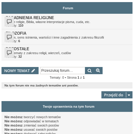
Forum
ZAGADNIENIA RELIGIJNE
Różne religie, Biblia, własne interpretacje pisma, cuda, etc.
Tematy:
110
FILOZOFIA
Ateizm, sens istnienia, wartości i inne zagadnienia z zakresu filozofii
Tematy:
6
POZOSTAŁE
Inne tematy z zakresu religii, wierzeń, cudów
Tematy:
32
Szukaj
Wyszukiwanie z
NOWY TEMAT
Tematy: 0 • Strona
1
z
1
Na tym forum nie ma żadnych tematów ani postów.
Przejdź do
Twoje uprawnienia na tym forum
Nie możesz
tworzyć nowych tematów
Nie możesz
odpowiadać w tematach
Nie możesz
zmieniać swoich postów
Nie możesz
usuwać swoich postów
Nie możesz
dodawać załączników