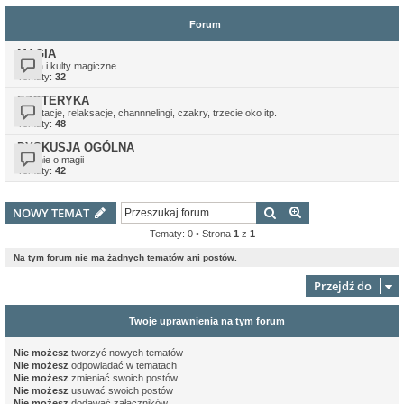
Forum
MAGIA
Magia i kulty magiczne
Tematy:
32
EZOTERYKA
Medytacje, relaksacje, channnelingi, czakry, trzecie oko itp.
Tematy:
48
DYSKUSJA OGÓLNA
Ogólnie o magii
Tematy:
42
Szukaj
Wyszukiwanie z
NOWY TEMAT
Tematy: 0 • Strona
1
z
1
Na tym forum nie ma żadnych tematów ani postów.
Przejdź do
Twoje uprawnienia na tym forum
Nie możesz
tworzyć nowych tematów
Nie możesz
odpowiadać w tematach
Nie możesz
zmieniać swoich postów
Nie możesz
usuwać swoich postów
Nie możesz
dodawać załączników