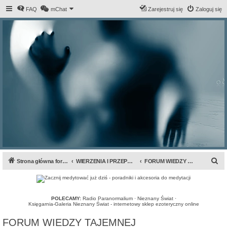
FAQ
mChat
Zarejestruj się
Zaloguj się
S
Strona główna forum
WIERZENIA I PRZEPOWIEDNIE
FORUM WIEDZY TAJEMNEJ
z
u
k
POLECAMY:
Radio Paranormalium
·
Nieznany Świat
·
Księgarnia-Galeria Nieznany Świat - internetowy sklep ezoteryczny online
a
FORUM WIEDZY TAJEMNEJ
j