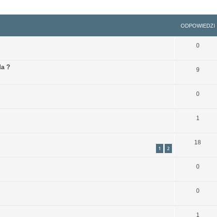
szukiwanie zaawansowane
ODPOWIEDZI
0
da ?
9
0
1
18
1
2
0
0
1