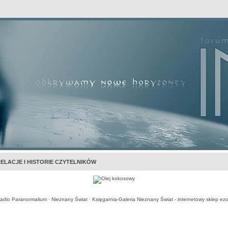
awansowane
ELACJE I HISTORIE CZYTELNIKÓW
adio Paranormalium
·
Nieznany Świat
·
Księgarnia-Galeria Nieznany Świat - internetowy sklep ezo