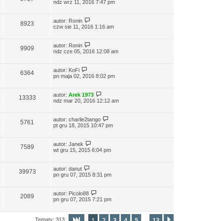
ndz wrz 11, 2016 7:47 pm
autor:
Ronin
8923
czw sie 11, 2016 1:16 am
autor:
Ronin
9909
ndz cze 05, 2016 12:08 am
autor:
KoFi
6364
pn maja 02, 2016 8:02 pm
autor:
Arek 1973
13333
ndz mar 20, 2016 12:12 am
autor:
charlie2tango
5761
pt gru 18, 2015 10:47 pm
autor:
Janek
7589
wt gru 15, 2015 6:04 pm
autor:
danut
39973
pn gru 07, 2015 8:31 pm
autor:
Picolo88
2089
pn gru 07, 2015 7:21 pm
1
2
3
4
5
13
Strona
1
z
13
Następna
Tematy: 313
…