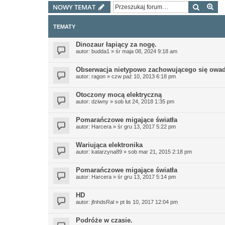
Szukaj
Wy
NOWY TEMAT
TEMATY
Dinozaur łapiący za nogę.
autor:
budda1
»
śr maja 08, 2024 9:18 am
Obserwacja nietypowo zachowującego się owa
autor:
ragon
»
czw paź 10, 2013 6:18 pm
Otoczony mocą elektryczną
autor:
dziwny
»
sob lut 24, 2018 1:35 pm
Pomarańczowe migające światła
autor:
Harcera
»
śr gru 13, 2017 5:22 pm
Wariująca elektronika
autor:
katarzyna89
»
sob mar 21, 2015 2:18 pm
Pomarańczowe migające światła
autor:
Harcera
»
śr gru 13, 2017 5:14 pm
HD
autor:
jfnhdsRal
»
pt lis 10, 2017 12:04 pm
Podróże w czasie.