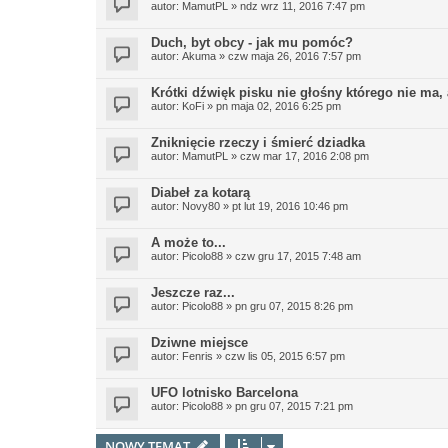
autor:
MamutPL
»
ndz wrz 11, 2016 7:47 pm
Duch, byt obcy - jak mu pomóc?
autor:
Akuma
»
czw maja 26, 2016 7:57 pm
Krótki dźwięk pisku nie głośny którego nie ma, 
autor:
KoFi
»
pn maja 02, 2016 6:25 pm
Zniknięcie rzeczy i śmierć dziadka
autor:
MamutPL
»
czw mar 17, 2016 2:08 pm
Diabeł za kotarą
autor:
Novy80
»
pt lut 19, 2016 10:46 pm
A może to...
autor:
Picolo88
»
czw gru 17, 2015 7:48 am
Jeszcze raz...
autor:
Picolo88
»
pn gru 07, 2015 8:26 pm
Dziwne miejsce
autor:
Fenris
»
czw lis 05, 2015 6:57 pm
UFO lotnisko Barcelona
autor:
Picolo88
»
pn gru 07, 2015 7:21 pm
NOWY TEMAT