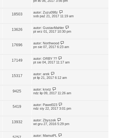
pn lis 06, 2017 3:56 pm
autor:
Zuzu098z
18503
sob paź 21, 2017 11:19 am
autor:
GustavMahler
13626
pt wrz 01, 2017 10:30 pm
autor:
Northwood
17696
pn sie 07, 2017 6:23 am
autor:
ORBY ??
17149
pt sie 04, 2017 11:17 am
autor:
arek
15317
pt lip 21, 2017 6:12 am
autor:
knxtz
9425
ndz lip 09, 2017 11:26 am
autor:
Paweł323
5419
ndz sty 22, 2017 3:01 pm
autor:
Zbyszek
13932
wt gru 27, 2016 5:29 pm
autor:
MamutPL
5757