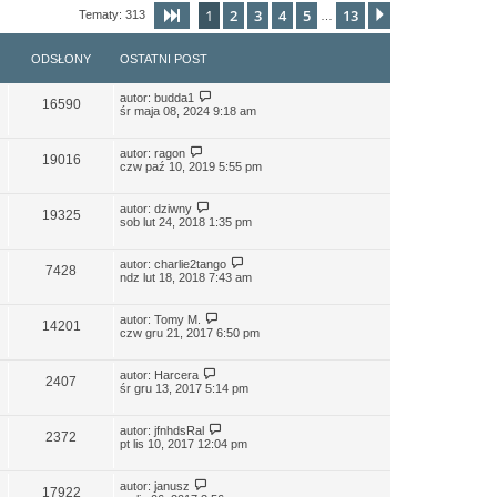
1
2
3
4
5
13
Strona
1
z
13
Następna
Tematy: 313
…
ODSŁONY
OSTATNI POST
autor:
budda1
16590
śr maja 08, 2024 9:18 am
autor:
ragon
19016
czw paź 10, 2019 5:55 pm
autor:
dziwny
19325
sob lut 24, 2018 1:35 pm
autor:
charlie2tango
7428
ndz lut 18, 2018 7:43 am
autor:
Tomy M.
14201
czw gru 21, 2017 6:50 pm
autor:
Harcera
2407
śr gru 13, 2017 5:14 pm
autor:
jfnhdsRal
2372
pt lis 10, 2017 12:04 pm
autor:
janusz
17922