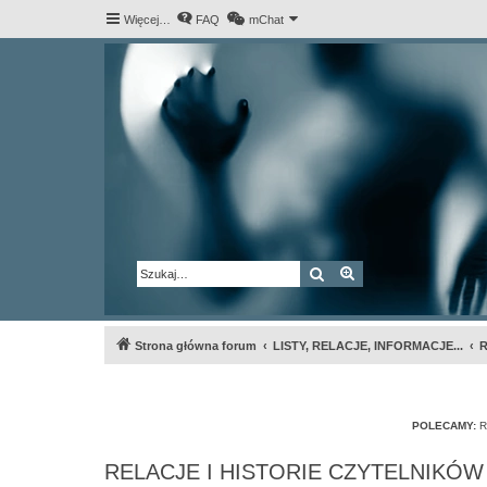
Więcej…
FAQ
mChat
Szukaj
Wyszukiwanie za
Strona główna forum
LISTY, RELACJE, INFORMACJE...
R
POLECAMY:
R
RELACJE I HISTORIE CZYTELNIKÓW