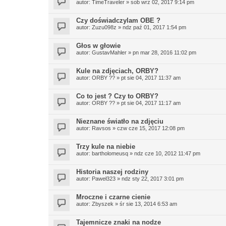
autor:
TimeTraveler
»
sob wrz 02, 2017 9:14 pm
Czy doświadczylam OBE ?
autor:
Zuzu098z
»
ndz paź 01, 2017 1:54 pm
Głos w głowie
autor:
GustavMahler
»
pn mar 28, 2016 11:02 pm
Kule na zdjęciach, ORBY?
autor:
ORBY ??
»
pt sie 04, 2017 11:37 am
Co to jest ? Czy to ORBY?
autor:
ORBY ??
»
pt sie 04, 2017 11:17 am
Nieznane światło na zdjęciu
autor:
Ravsos
»
czw cze 15, 2017 12:08 pm
Trzy kule na niebie
autor:
bartholomeusq
»
ndz cze 10, 2012 11:47 pm
Historia naszej rodziny
autor:
Paweł323
»
ndz sty 22, 2017 3:01 pm
Mroczne i czarne cienie
autor:
Zbyszek
»
śr sie 13, 2014 6:53 am
Tajemnicze znaki na nodze