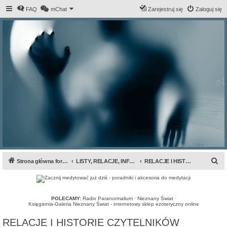
FAQ
mChat
Zarejestruj się
Zaloguj się
S
Strona główna forum
LISTY, RELACJE, INFORMACJE...
RELACJE I HISTORIE CZYTELNIKÓW
z
u
k
POLECAMY:
Radio Paranormalium
·
Nieznany Świat
·
Księgarnia-Galeria Nieznany Świat - internetowy sklep ezoteryczny online
a
RELACJE I HISTORIE CZYTELNIKÓW
j