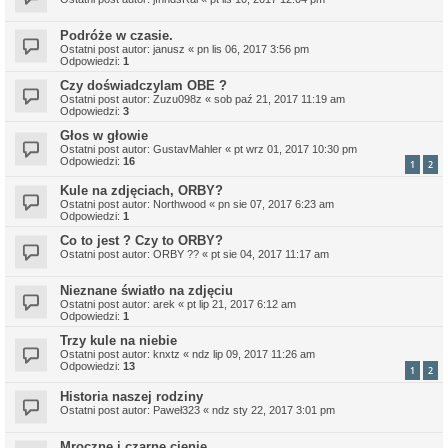
Podróże w czasie.
Ostatni post autor:
janusz
«
pn lis 06, 2017 3:56 pm
Odpowiedzi:
1
Czy doświadczylam OBE ?
Ostatni post autor:
Zuzu098z
«
sob paź 21, 2017 11:19 am
Odpowiedzi:
3
Głos w głowie
Ostatni post autor:
GustavMahler
«
pt wrz 01, 2017 10:30 pm
Odpowiedzi:
16
1
2
Kule na zdjęciach, ORBY?
Ostatni post autor:
Northwood
«
pn sie 07, 2017 6:23 am
Odpowiedzi:
1
Co to jest ? Czy to ORBY?
Ostatni post autor:
ORBY ??
«
pt sie 04, 2017 11:17 am
Nieznane światło na zdjęciu
Ostatni post autor:
arek
«
pt lip 21, 2017 6:12 am
Odpowiedzi:
1
Trzy kule na niebie
Ostatni post autor:
knxtz
«
ndz lip 09, 2017 11:26 am
Odpowiedzi:
13
1
2
Historia naszej rodziny
Ostatni post autor:
Paweł323
«
ndz sty 22, 2017 3:01 pm
Mroczne i czarne cienie