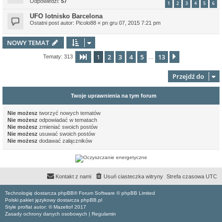
Odpowiedzi:
57
1
2
3
4
5
6
UFO lotnisko Barcelona
Ostatni post autor:
Picolo88
«
pn gru 07, 2015 7:21 pm
NOWY TEMAT
1
2
3
4
5
13
Strona
1
z
13
Następna
Tematy: 313
…
Przejdź do
Twoje uprawnienia na tym forum
Nie możesz
tworzyć nowych tematów
Nie możesz
odpowiadać w tematach
Nie możesz
zmieniać swoich postów
Nie możesz
usuwać swoich postów
Nie możesz
dodawać załączników
Kontakt z nami
Usuń ciasteczka witryny
Strefa czasowa
UTC
Technologię dostarcza phpBB® Forum Software © phpBB Limited
Polski pakiet językowy dostarcza phpBB.pl
Style proflat autor: ©
Mazeltof
2017
Zasady ochrony danych osobowych
|
Regulamin