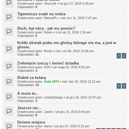
Ostatni post autor:
Zbyszek
«
wt gru 27, 2016 5:29 pm
Odpowiedzi:
9
Tajemnicze znaki na nodze
Ostatni post autor:
MamutPL
«
ndz wrz 11, 2016 7:47 pm
Duch, byt obcy - jak mu pomóc?
Ostatni post autor:
Ronin
«
czw sie 11, 2016 1:16 am
Odpowiedzi:
5
Krótki dźwięk pisku nie głośny którego nie ma, a jest w
głowie.
Ostatni post autor:
Ronin
«
ndz cze 05, 2016 12:08 am
Odpowiedzi:
11
1
2
Zniknięcie rzeczy i śmierć dziadka
Ostatni post autor:
KoFi
«
pn maja 02, 2016 8:02 pm
Odpowiedzi:
3
Diabeł za kotarą
Ostatni post autor:
Arek 1973
«
ndz mar 20, 2016 12:12 am
Odpowiedzi:
19
1
2
A może to...
Ostatni post autor:
charlie2tango
«
pt gru 18, 2015 10:47 pm
Odpowiedzi:
3
Jeszcze raz...
Ostatni post autor:
Janek
«
wt gru 15, 2015 6:04 pm
Odpowiedzi:
8
Dziwne miejsce
Ostatni post autor:
danut
«
pn gru 07, 2015 8:31 pm