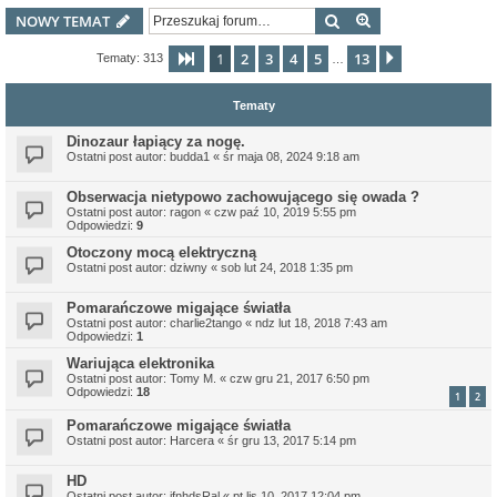
Szukaj
Wyszukiwanie z
NOWY TEMAT
1
2
3
4
5
13
Strona
1
z
13
Następna
Tematy: 313
…
Tematy
Dinozaur łapiący za nogę.
Ostatni post autor:
budda1
«
śr maja 08, 2024 9:18 am
Obserwacja nietypowo zachowującego się owada ?
Ostatni post autor:
ragon
«
czw paź 10, 2019 5:55 pm
Odpowiedzi:
9
Otoczony mocą elektryczną
Ostatni post autor:
dziwny
«
sob lut 24, 2018 1:35 pm
Pomarańczowe migające światła
Ostatni post autor:
charlie2tango
«
ndz lut 18, 2018 7:43 am
Odpowiedzi:
1
Wariująca elektronika
Ostatni post autor:
Tomy M.
«
czw gru 21, 2017 6:50 pm
Odpowiedzi:
18
1
2
Pomarańczowe migające światła
Ostatni post autor:
Harcera
«
śr gru 13, 2017 5:14 pm
HD
Ostatni post autor:
jfnhdsRal
«
pt lis 10, 2017 12:04 pm