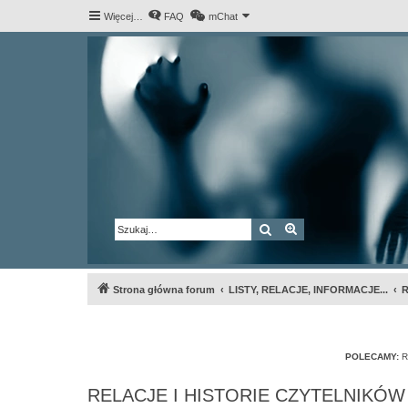
Więcej…
FAQ
mChat
Szukaj
Wyszukiwanie za
Strona główna forum
LISTY, RELACJE, INFORMACJE...
R
POLECAMY:
R
RELACJE I HISTORIE CZYTELNIKÓW