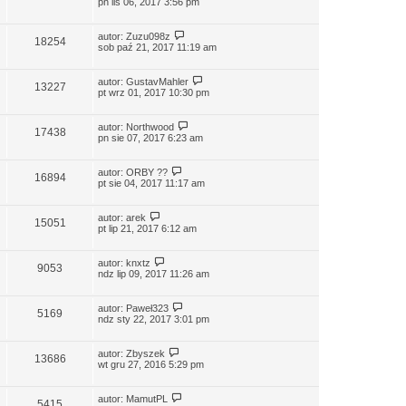
pn lis 06, 2017 3:56 pm
autor:
Zuzu098z
18254
sob paź 21, 2017 11:19 am
autor:
GustavMahler
13227
pt wrz 01, 2017 10:30 pm
autor:
Northwood
17438
pn sie 07, 2017 6:23 am
autor:
ORBY ??
16894
pt sie 04, 2017 11:17 am
autor:
arek
15051
pt lip 21, 2017 6:12 am
autor:
knxtz
9053
ndz lip 09, 2017 11:26 am
autor:
Paweł323
5169
ndz sty 22, 2017 3:01 pm
autor:
Zbyszek
13686
wt gru 27, 2016 5:29 pm
autor:
MamutPL
5415