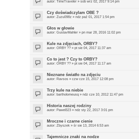
autor:
TimeTraveler
»
sob wrz 02, 2017 9:14 pm
Czy doświadczylam OBE ?
autor:
Zuzu098z
»
ndz paź 01, 2017 1:54 pm
Głos w głowie
autor:
GustavMahler
»
pn mar 28, 2016 11:02 pm
Kule na zdjęciach, ORBY?
autor:
ORBY ??
»
pt sie 04, 2017 11:37 am
Co to jest ? Czy to ORBY?
autor:
ORBY ??
»
pt sie 04, 2017 11:17 am
Nieznane światło na zdjęciu
autor:
Ravsos
»
czw cze 15, 2017 12:08 pm
Trzy kule na niebie
autor:
bartholomeusq
»
ndz cze 10, 2012 11:47 pm
Historia naszej rodziny
autor:
Paweł323
»
ndz sty 22, 2017 3:01 pm
Mroczne i czarne cienie
autor:
Zbyszek
»
śr sie 13, 2014 6:53 am
Tajemnicze znaki na nodze