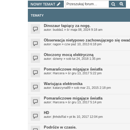
Szukaj
Wy
NOWY TEMAT
TEMATY
Dinozaur łapiący za nogę.
autor:
budda1
»
śr maja 08, 2024 9:18 am
Obserwacja nietypowo zachowującego się owa
autor:
ragon
»
czw paź 10, 2013 6:18 pm
Otoczony mocą elektryczną
autor:
dziwny
»
sob lut 24, 2018 1:35 pm
Pomarańczowe migające światła
autor:
Harcera
»
śr gru 13, 2017 5:22 pm
Wariująca elektronika
autor:
katarzyna89
»
sob mar 21, 2015 2:18 pm
Pomarańczowe migające światła
autor:
Harcera
»
śr gru 13, 2017 5:14 pm
HD
autor:
jfnhdsRal
»
pt lis 10, 2017 12:04 pm
Podróże w czasie.