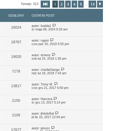
1
2
3
4
5
13
Strona
1
z
13
Następna
Tematy: 313
…
ODSŁONY
OSTATNI POST
autor:
budda1
16024
śr maja 08, 2024 9:18 am
autor:
ragon
18767
czw paź 10, 2019 5:55 pm
autor:
dziwny
19020
sob lut 24, 2018 1:35 pm
autor:
charlie2tango
7178
ndz lut 18, 2018 7:43 am
autor:
Tomy M.
13817
czw gru 21, 2017 6:50 pm
autor:
Harcera
2150
śr gru 13, 2017 5:14 pm
autor:
jfnhdsRal
2109
pt lis 10, 2017 12:04 pm
autor:
janusz
17677