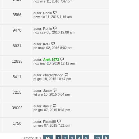
ndz wrz 11, 2016 7:47 pm
autor:
Ronin
8586
czw sie 11, 2016 1:16 am
autor:
Ronin
9470
ndz cze 05, 2016 12:08 am
autor:
KoFi
6031
pn maja 02, 2016 8:02 pm
autor:
Arek 1973
12898
ndz mar 20, 2016 12:12 am
autor:
charlie2tango
5411
pt gru 18, 2015 10:47 pm
autor:
Janek
7215
wt gru 15, 2015 6:04 pm
autor:
danut
39003
pn gru 07, 2015 8:31 pm
autor:
Picolo88
1750
pn gru 07, 2015 7:21 pm
1
2
3
4
5
13
Strona
1
z
13
Następna
Tematy: 313
…