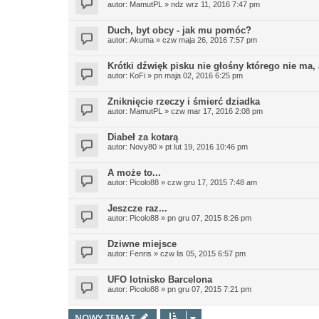
autor:
MamutPL
»
ndz wrz 11, 2016 7:47 pm
Duch, byt obcy - jak mu pomóc?
autor:
Akuma
»
czw maja 26, 2016 7:57 pm
Krótki dźwięk pisku nie głośny którego nie ma, 
autor:
KoFi
»
pn maja 02, 2016 6:25 pm
Zniknięcie rzeczy i śmierć dziadka
autor:
MamutPL
»
czw mar 17, 2016 2:08 pm
Diabeł za kotarą
autor:
Novy80
»
pt lut 19, 2016 10:46 pm
A może to...
autor:
Picolo88
»
czw gru 17, 2015 7:48 am
Jeszcze raz...
autor:
Picolo88
»
pn gru 07, 2015 8:26 pm
Dziwne miejsce
autor:
Fenris
»
czw lis 05, 2015 6:57 pm
UFO lotnisko Barcelona
autor:
Picolo88
»
pn gru 07, 2015 7:21 pm
NOWY TEMAT