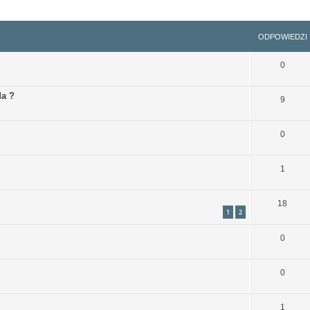
szukiwanie zaawansowane
ODPOWIEDZI
0
da ?
9
0
1
18
1
2
0
0
1