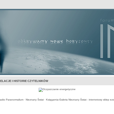
awansowane
ELACJE I HISTORIE CZYTELNIKÓW
adio Paranormalium
·
Nieznany Świat
·
Księgarnia-Galeria Nieznany Świat - internetowy sklep ezo