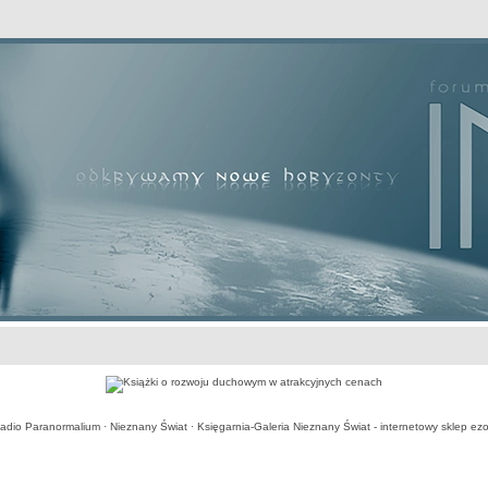
awansowane
adio Paranormalium
·
Nieznany Świat
·
Księgarnia-Galeria Nieznany Świat - internetowy sklep ezo