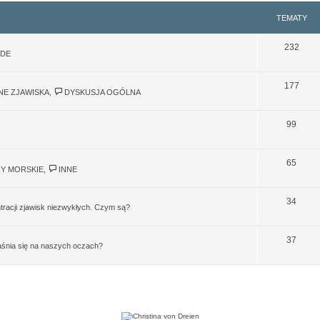
TEMATY
232
NDE
177
NE ZJAWISKA
,
DYSKUSJA OGÓLNA
99
65
Y MORSKIE
,
INNE
34
ntracji zjawisk niezwykłych. Czym są?
37
aśnia się na naszych oczach?