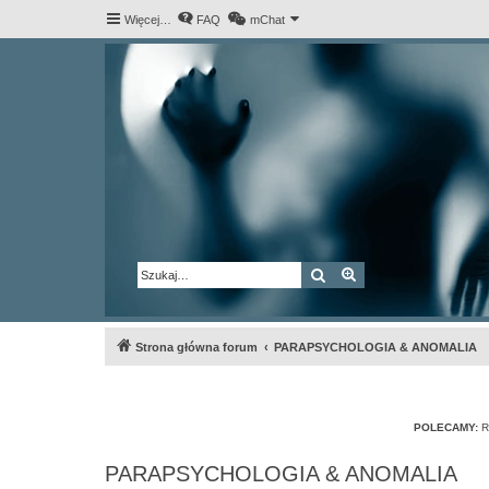
Więcej…
FAQ
mChat
Szukaj
Wyszukiwanie za
Strona główna forum
PARAPSYCHOLOGIA & ANOMALIA
POLECAMY:
R
PARAPSYCHOLOGIA & ANOMALIA