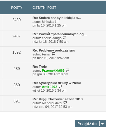
POSTY
OSTATNI POST
Re: Śmierć osoby bliskiej a s…
2439
W
autor:
Mrówka
y
pn lip 16, 2018 1:25 pm
ś
w
Re: Powrót "paranormalnych og…
i
2487
W
autor:
charlie2tango
e
y
ndz lut 18, 2018 7:50 am
t
ś
l
w
n
Re: Problemy podczas snu
i
1592
W
a
autor:
Fanar
e
y
j
pn mar 19, 2018 9:52 am
t
ś
n
l
w
o
n
Re: Trole
i
w
489
a
W
autor:
Przemekkk666
e
s
j
y
pn gru 08, 2014 2:19 pm
t
z
n
ś
l
y
o
w
n
p
Re: Syberyjskie dziury w ziemi
w
i
360
a
o
W
autor:
Arek 1973
s
e
j
s
y
wt lut 10, 2015 3:34 pm
z
t
n
t
ś
y
l
o
w
p
n
Re: Kręgi zbożowe: sezon 2013
w
i
891
o
W
a
autor:
RichardGhval
s
e
s
y
j
ndz cze 04, 2017 12:53 pm
z
t
t
ś
n
y
l
w
o
p
n
i
w
o
a
e
s
s
j
Przejdź do
t
z
t
n
l
y
o
n
p
w