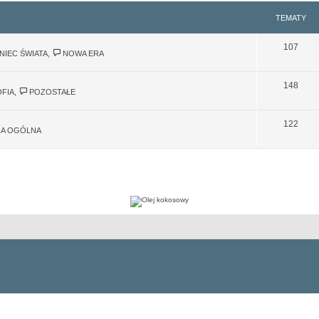
TEMATY
107
NIEC ŚWIATA
,
NOWA ERA
148
OFIA
,
POZOSTAŁE
122
JA OGÓLNA