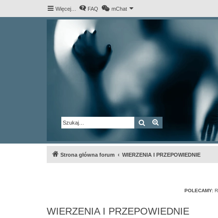
Więcej…
FAQ
mChat
Szukaj
Wyszukiwanie za
Strona główna forum
WIERZENIA I PRZEPOWIEDNIE
POLECAMY:
R
WIERZENIA I PRZEPOWIEDNIE