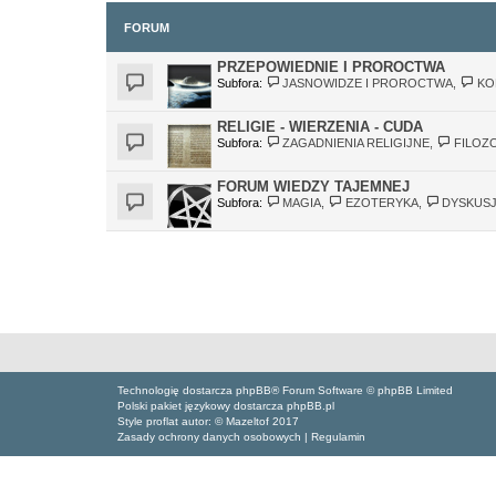
FORUM
PRZEPOWIEDNIE I PROROCTWA
Subfora:
JASNOWIDZE I PROROCTWA
,
KO
RELIGIE - WIERZENIA - CUDA
Subfora:
ZAGADNIENIA RELIGIJNE
,
FILOZ
FORUM WIEDZY TAJEMNEJ
Subfora:
MAGIA
,
EZOTERYKA
,
DYSKUS
Technologię dostarcza phpBB® Forum Software © phpBB Limited
Polski pakiet językowy dostarcza phpBB.pl
Style proflat autor: ©
Mazeltof
2017
Zasady ochrony danych osobowych
|
Regulamin