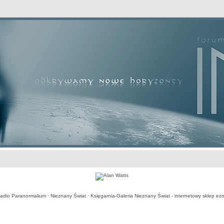
awansowane
adio Paranormalium
·
Nieznany Świat
·
Księgarnia-Galeria Nieznany Świat - internetowy sklep ezo