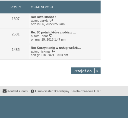
POSTY
OSTATNI POST
Re: Dwa słońca?
1807
W
autor:
baryla
y
ndz lis 06, 2022 8:53 am
ś
w
Re: 80 pytań, które zrobią z …
i
2501
W
autor:
Fanar
e
y
pn mar 19, 2018 1:47 pm
t
ś
l
w
n
Re: Korzystanie w usług wróżk…
i
1485
a
W
autor:
nickmar
e
j
y
sob gru 18, 2021 10:54 pm
t
n
ś
l
o
w
n
w
i
a
s
e
j
Przejdź do
z
t
n
y
l
o
p
n
w
o
a
s
s
j
z
t
n
y
Kontakt z nami
Usuń ciasteczka witryny
Strefa czasowa
UTC
o
p
w
o
s
s
z
t
y
p
o
s
t