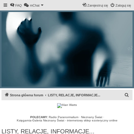
FAQ
mChat
Zarejestruj się
Zaloguj się
S
Strona główna forum
LISTY, RELACJE, INFORMACJE...
z
u
k
POLECAMY:
Radio Paranormalium
·
Nieznany Świat
·
Księgarnia-Galeria Nieznany Świat - internetowy sklep ezoteryczny online
a
LISTY, RELACJE, INFORMACJE...
j