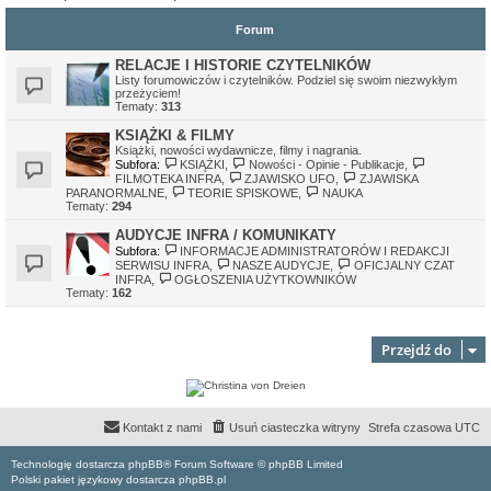
Forum
RELACJE I HISTORIE CZYTELNIKÓW
Listy forumowiczów i czytelników. Podziel się swoim niezwykłym
przeżyciem!
Tematy:
313
KSIĄŻKI & FILMY
Książki, nowości wydawnicze, filmy i nagrania.
Subfora:
KSIĄŻKI
,
Nowości - Opinie - Publikacje
,
FILMOTEKA INFRA
,
ZJAWISKO UFO
,
ZJAWISKA
PARANORMALNE
,
TEORIE SPISKOWE
,
NAUKA
Tematy:
294
AUDYCJE INFRA / KOMUNIKATY
Subfora:
INFORMACJE ADMINISTRATORÓW I REDAKCJI
SERWISU INFRA
,
NASZE AUDYCJE
,
OFICJALNY CZAT
INFRA
,
OGŁOSZENIA UŻYTKOWNIKÓW
Tematy:
162
Przejdź do
Kontakt z nami
Usuń ciasteczka witryny
Strefa czasowa
UTC
Technologię dostarcza phpBB® Forum Software © phpBB Limited
Polski pakiet językowy dostarcza phpBB.pl