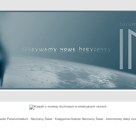
awansowane
adio Paranormalium
·
Nieznany Świat
·
Księgarnia-Galeria Nieznany Świat - internetowy sklep ezo