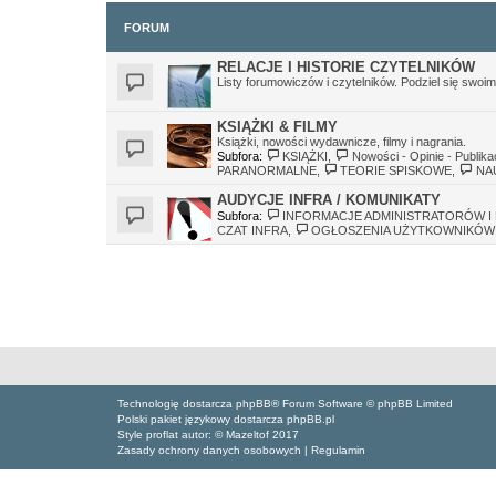
FORUM
RELACJE I HISTORIE CZYTELNIKÓW
Listy forumowiczów i czytelników. Podziel się swo
KSIĄŻKI & FILMY
Książki, nowości wydawnicze, filmy i nagrania.
Subfora:
KSIĄŻKI
,
Nowości - Opinie - Publika
PARANORMALNE
,
TEORIE SPISKOWE
,
NA
AUDYCJE INFRA / KOMUNIKATY
Subfora:
INFORMACJE ADMINISTRATORÓW I 
CZAT INFRA
,
OGŁOSZENIA UŻYTKOWNIKÓW
Technologię dostarcza phpBB® Forum Software © phpBB Limited
Polski pakiet językowy dostarcza phpBB.pl
Style proflat autor: ©
Mazeltof
2017
Zasady ochrony danych osobowych
|
Regulamin