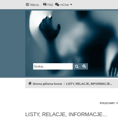
Więcej…
FAQ
mChat
Szukaj
Wyszukiwanie za
Strona główna forum
LISTY, RELACJE, INFORMACJE...
POLECAMY:
R
LISTY, RELACJE, INFORMACJE...