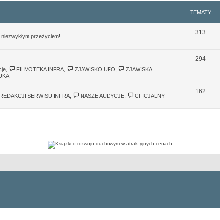
TEMATY
313
im niezwykłym przeżyciem!
294
cje
,
FILMOTEKA INFRA
,
ZJAWISKO UFO
,
ZJAWISKA
UKA
162
REDAKCJI SERWISU INFRA
,
NASZE AUDYCJE
,
OFICJALNY