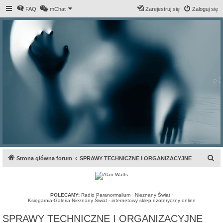
FAQ
mChat
Zarejestruj się
Zaloguj się
S
Strona główna forum
SPRAWY TECHNICZNE I ORGANIZACYJNE
z
u
k
POLECAMY:
Radio Paranormalium
·
Nieznany Świat
·
Księgarnia-Galeria Nieznany Świat - internetowy sklep ezoteryczny online
a
SPRAWY TECHNICZNE I ORGANIZACYJNE
j