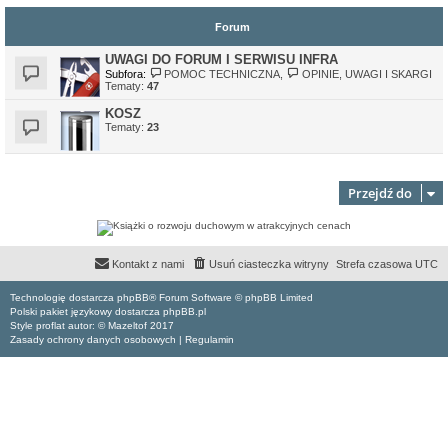
Forum
UWAGI DO FORUM I SERWISU INFRA
Subfora:
POMOC TECHNICZNA
,
OPINIE, UWAGI I SKARGI
Tematy:
47
KOSZ
Tematy:
23
Przejdź do
Kontakt z nami
Usuń ciasteczka witryny
Strefa czasowa
UTC
Technologię dostarcza phpBB® Forum Software © phpBB Limited
Polski pakiet językowy dostarcza phpBB.pl
Style proflat autor: ©
Mazeltof
2017
Zasady ochrony danych osobowych
|
Regulamin