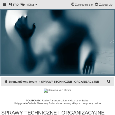
FAQ
mChat
Zarejestruj się
Zaloguj się
S
Strona główna forum
SPRAWY TECHNICZNE I ORGANIZACYJNE
z
u
k
POLECAMY:
Radio Paranormalium
·
Nieznany Świat
·
Księgarnia-Galeria Nieznany Świat - internetowy sklep ezoteryczny online
a
SPRAWY TECHNICZNE I ORGANIZACYJNE
j