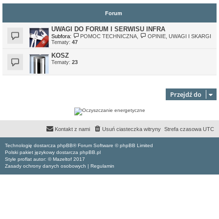
Forum
UWAGI DO FORUM I SERWISU INFRA
Subfora:
POMOC TECHNICZNA
,
OPINIE, UWAGI I SKARGI
Tematy:
47
KOSZ
Tematy:
23
Przejdź do
Kontakt z nami
Usuń ciasteczka witryny
Strefa czasowa
UTC
Technologię dostarcza phpBB® Forum Software © phpBB Limited
Polski pakiet językowy dostarcza phpBB.pl
Style proflat autor: ©
Mazeltof
2017
Zasady ochrony danych osobowych
|
Regulamin