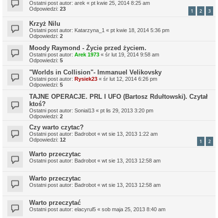
Ostatni post autor:
arek
«
pt kwie 25, 2014 8:25 am
Odpowiedzi:
23
1
2
3
Krzyż Nilu
Ostatni post autor:
Katarzyna_1
«
pt kwie 18, 2014 5:36 pm
Odpowiedzi:
2
Moody Raymond - Życie przed życiem.
Ostatni post autor:
Arek 1973
«
śr lut 19, 2014 9:58 am
Odpowiedzi:
5
"Worlds in Collision"- Immanuel Velikovsky
Ostatni post autor:
Rysiek23
«
śr lut 12, 2014 6:26 pm
Odpowiedzi:
5
TAJNE OPERACJE. PRL I UFO (Bartosz Rdułtowski). Czytał
ktoś?
Ostatni post autor:
Sonial13
«
pt lis 29, 2013 3:20 pm
Odpowiedzi:
2
Czy warto czytac?
Ostatni post autor:
Badrobot
«
wt sie 13, 2013 1:22 am
Odpowiedzi:
12
1
2
Warto przeczytac
Ostatni post autor:
Badrobot
«
wt sie 13, 2013 12:58 am
Warto przeczytac
Ostatni post autor:
Badrobot
«
wt sie 13, 2013 12:58 am
Warto przeczytać
Ostatni post autor:
elacyrul5
«
sob maja 25, 2013 8:40 am