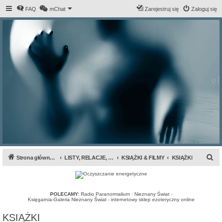
FAQ
mChat
Zarejestruj się
Zaloguj się
S
Strona główna forum
LISTY, RELACJE, INFORMACJE...
KSIĄŻKI & FILMY
KSIĄŻKI
z
u
k
POLECAMY:
Radio Paranormalium
·
Nieznany Świat
·
Księgarnia-Galeria Nieznany Świat - internetowy sklep ezoteryczny online
a
KSIĄŻKI
j