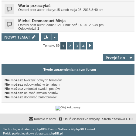
Warto przeczytać
Ostatni post autor:
elacyrul5
«
sob maja 25, 2013 8:40 am
Michel Desmarquet Misja
Ostatni post autor:
eddie2121
«
ndz paź 14, 2012 5:49 pm
Odpowiedzi:
1
NOWY TEMAT
1
2
3
4
Następna
Tematy: 89
Przejdź do
Twoje uprawnienia na tym forum
Nie możesz
tworzyć nowych tematów
Nie możesz
odpowiadać w tematach
Nie możesz
zmieniać swoich postów
Nie możesz
usuwać swoich postów
Nie możesz
dodawać załączników
Kontakt z nami
Usuń ciasteczka witryny
Strefa czasowa
UTC
Technologię dostarcza phpBB® Forum Software © phpBB Limited
Polski pakiet językowy dostarcza phpBB.pl