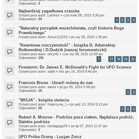
Odpowiedzi:
3
Najbardziej zagadkowa czaszka
Ostatni post autor:
Lemirez
«
czw kwie 09, 2015 3:36 pm
Odpowiedzi:
34
1
2
3
4
"Naturalny porządek wszechświata, czyli historia Boga
Prawdziwego"
Ostatni post autor:
Ashur112233
«
pn sty 26, 2015 1:49 pm
"Kwantowa rzeczywistość" - książka D. Adamskiej-
Rutkowskiej i D.Dudzik (naszej forumowiczki)
Ostatni post autor:
obcy42
«
czw sty 08, 2015 12:09 am
Odpowiedzi:
191
1
17
18
19
20
…
Firestorm: Dr. James E. McDonald's Fight for UFO Science
Ostatni post autor:
aabb
«
ndz gru 14, 2014 8:40 pm
Francois Brune - Umarli mówią do nas
Ostatni post autor:
danut
«
pt gru 05, 2014 5:38 pm
Odpowiedzi:
19
1
2
"MISJA" - książka stulecia
Ostatni post autor:
Katarzyna_1
«
pn paź 13, 2014 9:13 pm
Odpowiedzi:
29
1
2
3
Robert A. Monroe - Podróże poza ciałem, Najdalsza podróż,
Dalekie podróże
Ostatni post autor:
hordagoga78
«
pn lip 07, 2014 11:47 am
Odpowiedzi:
3
UFO Próba Oceny - Lucjan Znicz