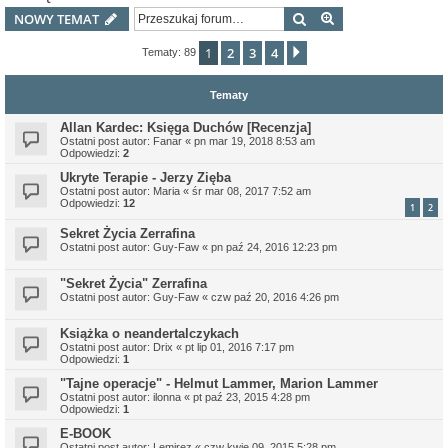
Szukaj
Wyszukiwanie z
NOWY TEMAT
1
2
3
4
Następna
Tematy: 89
Tematy
Allan Kardec: Księga Duchów [Recenzja]
Ostatni post autor:
Fanar
«
pn mar 19, 2018 8:53 am
Odpowiedzi:
2
Ukryte Terapie - Jerzy Zięba
Ostatni post autor:
Maria
«
śr mar 08, 2017 7:52 am
Odpowiedzi:
12
1
2
Sekret Życia Zerrafina
Ostatni post autor:
Guy-Faw
«
pn paź 24, 2016 12:23 pm
"Sekret Życia" Zerrafina
Ostatni post autor:
Guy-Faw
«
czw paź 20, 2016 4:26 pm
Książka o neandertalczykach
Ostatni post autor:
Drix
«
pt lip 01, 2016 7:17 pm
Odpowiedzi:
1
"Tajne operacje" - Helmut Lammer, Marion Lammer
Ostatni post autor:
ilonna
«
pt paź 23, 2015 4:28 pm
Odpowiedzi:
1
E-BOOK
Ostatni post autor:
Lemirez
«
czw kwie 09, 2015 5:28 pm