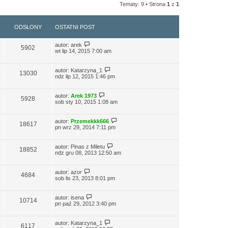
Tematy: 9 • Strona
1
z
1
ODSŁONY
OSTATNI POST
autor:
arek
5902
wt lip 14, 2015 7:00 am
autor:
Katarzyna_1
13030
ndz lip 12, 2015 1:46 pm
autor:
Arek 1973
5928
sob sty 10, 2015 1:08 am
autor:
Przemekkk666
18617
pn wrz 29, 2014 7:11 pm
autor:
Pinas z Miletu
18852
ndz gru 08, 2013 12:50 am
autor:
azor
4684
sob lis 23, 2013 8:01 pm
autor:
isena
10714
pn paź 29, 2012 3:40 pm
autor:
Katarzyna_1
6117