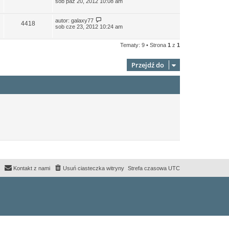
sob paź 20, 2012 10:08 am
autor:
galaxy77
4418
sob cze 23, 2012 10:24 am
Tematy: 9 • Strona
1
z
1
Przejdź do
Kontakt z nami
Usuń ciasteczka witryny
Strefa czasowa
UTC