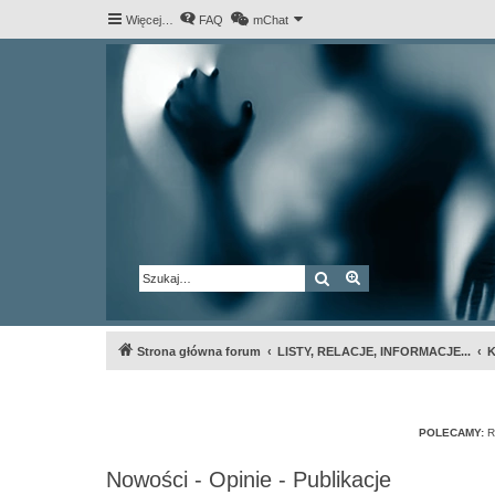
Więcej…
FAQ
mChat
Szukaj
Wyszukiwanie za
Strona główna forum
LISTY, RELACJE, INFORMACJE...
K
POLECAMY:
R
Nowości - Opinie - Publikacje