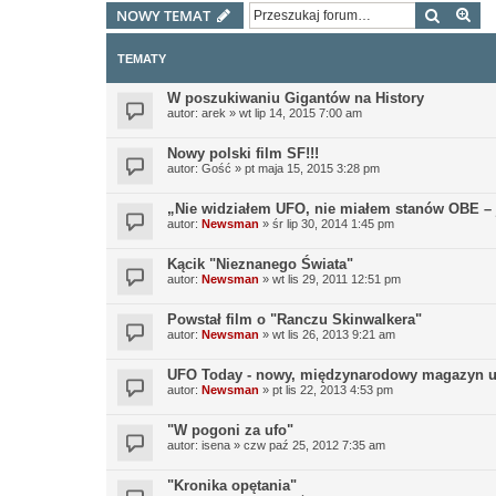
Szukaj
Wy
NOWY TEMAT
TEMATY
W poszukiwaniu Gigantów na History
autor:
arek
»
wt lip 14, 2015 7:00 am
Nowy polski film SF!!!
autor:
Gość
»
pt maja 15, 2015 3:28 pm
„Nie widziałem UFO, nie miałem stanów OBE – 
autor:
Newsman
»
śr lip 30, 2014 1:45 pm
Kącik "Nieznanego Świata"
autor:
Newsman
»
wt lis 29, 2011 12:51 pm
Powstał film o "Ranczu Skinwalkera"
autor:
Newsman
»
wt lis 26, 2013 9:21 am
UFO Today - nowy, międzynarodowy magazyn uf
autor:
Newsman
»
pt lis 22, 2013 4:53 pm
"W pogoni za ufo"
autor:
isena
»
czw paź 25, 2012 7:35 am
"Kronika opętania"