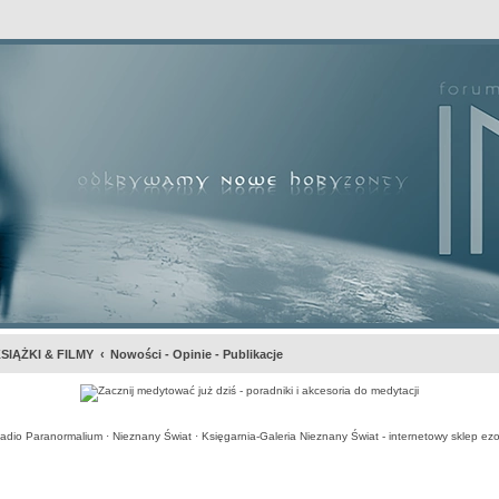
awansowane
SIĄŻKI & FILMY
Nowości - Opinie - Publikacje
adio Paranormalium
·
Nieznany Świat
·
Księgarnia-Galeria Nieznany Świat - internetowy sklep ezo