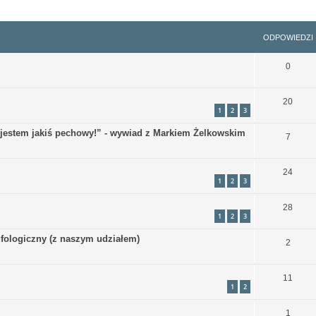
szukiwanie zaawansowane
ODPOWIEDZI
0
20
1
2
3
jestem jakiś pechowy!” - wywiad z Markiem Żelkowskim
7
24
1
2
3
28
1
2
3
ologiczny (z naszym udziałem)
2
11
1
2
1