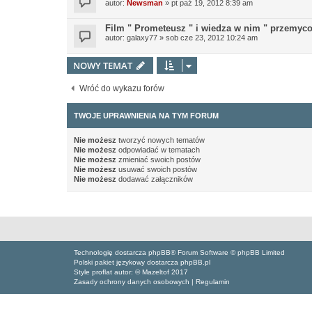
autor:
Newsman
»
pt paź 19, 2012 8:39 am
Film " Prometeusz " i wiedza w nim " przemyc
autor:
galaxy77
»
sob cze 23, 2012 10:24 am
NOWY TEMAT
Wróć do wykazu forów
TWOJE UPRAWNIENIA NA TYM FORUM
Nie możesz
tworzyć nowych tematów
Nie możesz
odpowiadać w tematach
Nie możesz
zmieniać swoich postów
Nie możesz
usuwać swoich postów
Nie możesz
dodawać załączników
Technologię dostarcza phpBB® Forum Software © phpBB Limited
Polski pakiet językowy dostarcza phpBB.pl
Style proflat autor: ©
Mazeltof
2017
Zasady ochrony danych osobowych
|
Regulamin