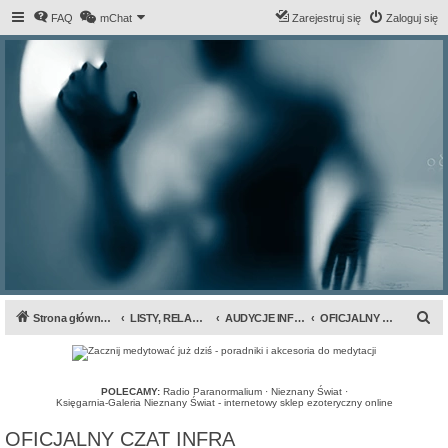
FAQ
mChat
Zarejestruj się
Zaloguj się
S
Strona główna forum
LISTY, RELACJE, INFORMACJE...
AUDYCJE INFRA / KOMUNIKATY
OFICJALNY CZAT INFRA
z
u
k
POLECAMY:
Radio Paranormalium
·
Nieznany Świat
·
Księgarnia-Galeria Nieznany Świat - internetowy sklep ezoteryczny online
a
OFICJALNY CZAT INFRA
j