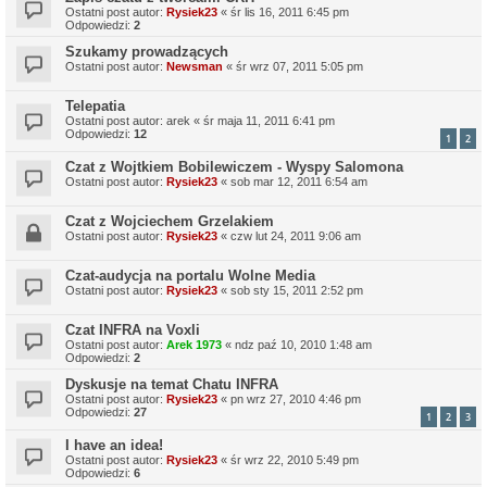
Ostatni post autor:
Rysiek23
«
śr lis 16, 2011 6:45 pm
Odpowiedzi:
2
Szukamy prowadzących
Ostatni post autor:
Newsman
«
śr wrz 07, 2011 5:05 pm
Telepatia
Ostatni post autor:
arek
«
śr maja 11, 2011 6:41 pm
Odpowiedzi:
12
1
2
Czat z Wojtkiem Bobilewiczem - Wyspy Salomona
Ostatni post autor:
Rysiek23
«
sob mar 12, 2011 6:54 am
Czat z Wojciechem Grzelakiem
Ostatni post autor:
Rysiek23
«
czw lut 24, 2011 9:06 am
Czat-audycja na portalu Wolne Media
Ostatni post autor:
Rysiek23
«
sob sty 15, 2011 2:52 pm
Czat INFRA na Voxli
Ostatni post autor:
Arek 1973
«
ndz paź 10, 2010 1:48 am
Odpowiedzi:
2
Dyskusje na temat Chatu INFRA
Ostatni post autor:
Rysiek23
«
pn wrz 27, 2010 4:46 pm
Odpowiedzi:
27
1
2
3
I have an idea!
Ostatni post autor:
Rysiek23
«
śr wrz 22, 2010 5:49 pm
Odpowiedzi:
6