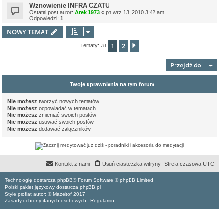
Wznowienie INFRA CZATU
Ostatni post autor:
Arek 1973
«
pn wrz 13, 2010 3:42 am
Odpowiedzi:
1
NOWY TEMAT
1
2
Następna
Tematy: 31
Przejdź do
Twoje uprawnienia na tym forum
Nie możesz
tworzyć nowych tematów
Nie możesz
odpowiadać w tematach
Nie możesz
zmieniać swoich postów
Nie możesz
usuwać swoich postów
Nie możesz
dodawać załączników
Kontakt z nami
Usuń ciasteczka witryny
Strefa czasowa
UTC
Technologię dostarcza phpBB® Forum Software © phpBB Limited
Polski pakiet językowy dostarcza phpBB.pl
Style proflat autor: ©
Mazeltof
2017
Zasady ochrony danych osobowych
|
Regulamin