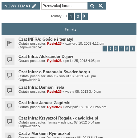
Szukaj
Wyszukiwanie z
NOWY TEMAT
1
2
Następna
Tematy: 31
Tematy
Czat INFRA: Goście i tematy!
Ostatni post autor:
Rysiek23
«
czw gru 10, 2009 4:12 pm
Odpowiedzi:
52
1
2
3
4
5
6
Czat Infra: Aleksander Dejew
Ostatni post autor:
Rysiek23
«
pn lut 25, 2013 4:05 pm
Czat Infra: o Emanuelu Swedenborgu
Ostatni post autor:
danut
«
sob lut 16, 2013 5:43 pm
Odpowiedzi:
3
Czat Infra: Damian Trela
Ostatni post autor:
Rysiek23
«
wt sty 08, 2013 3:40 pm
Czat Infra: Janusz Zagórski
Ostatni post autor:
Rysiek23
«
czw paź 18, 2012 11:55 am
Czat Infra: Krzysztof Rogala - davidicke.pl
Ostatni post autor:
Tomas
«
ndz paź 07, 2012 5:54 pm
Odpowiedzi:
5
Czat z Markiem Rymuszko!
Ostatni post autor:
Xrdaxas
«
czw wrz 06, 2012 6:47 pm