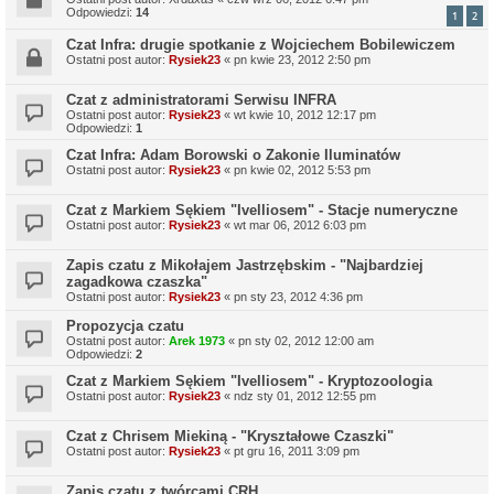
Odpowiedzi:
14
1
2
Czat Infra: drugie spotkanie z Wojciechem Bobilewiczem
Ostatni post autor:
Rysiek23
«
pn kwie 23, 2012 2:50 pm
Czat z administratorami Serwisu INFRA
Ostatni post autor:
Rysiek23
«
wt kwie 10, 2012 12:17 pm
Odpowiedzi:
1
Czat Infra: Adam Borowski o Zakonie Iluminatów
Ostatni post autor:
Rysiek23
«
pn kwie 02, 2012 5:53 pm
Czat z Markiem Sękiem "Ivelliosem" - Stacje numeryczne
Ostatni post autor:
Rysiek23
«
wt mar 06, 2012 6:03 pm
Zapis czatu z Mikołajem Jastrzębskim - "Najbardziej
zagadkowa czaszka"
Ostatni post autor:
Rysiek23
«
pn sty 23, 2012 4:36 pm
Propozycja czatu
Ostatni post autor:
Arek 1973
«
pn sty 02, 2012 12:00 am
Odpowiedzi:
2
Czat z Markiem Sękiem "Ivelliosem" - Kryptozoologia
Ostatni post autor:
Rysiek23
«
ndz sty 01, 2012 12:55 pm
Czat z Chrisem Miekiną - "Kryształowe Czaszki"
Ostatni post autor:
Rysiek23
«
pt gru 16, 2011 3:09 pm
Zapis czatu z twórcami CRH