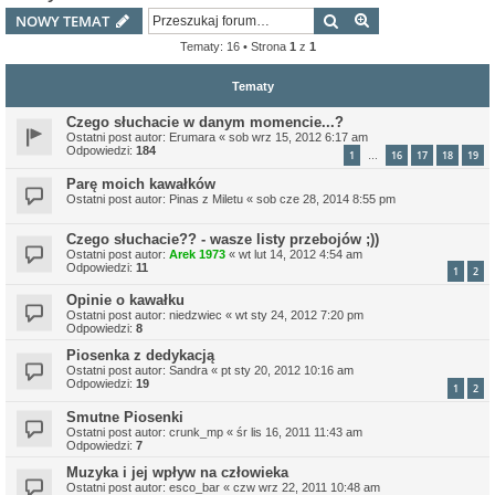
Szukaj
Wyszukiwanie z
NOWY TEMAT
Tematy: 16 • Strona
1
z
1
Tematy
Czego słuchacie w danym momencie...?
Ostatni post autor:
Erumara
«
sob wrz 15, 2012 6:17 am
Odpowiedzi:
184
1
16
17
18
19
…
Parę moich kawałków
Ostatni post autor:
Pinas z Miletu
«
sob cze 28, 2014 8:55 pm
Czego słuchacie?? - wasze listy przebojów ;))
Ostatni post autor:
Arek 1973
«
wt lut 14, 2012 4:54 am
Odpowiedzi:
11
1
2
Opinie o kawałku
Ostatni post autor:
niedzwiec
«
wt sty 24, 2012 7:20 pm
Odpowiedzi:
8
Piosenka z dedykacją
Ostatni post autor:
Sandra
«
pt sty 20, 2012 10:16 am
Odpowiedzi:
19
1
2
Smutne Piosenki
Ostatni post autor:
crunk_mp
«
śr lis 16, 2011 11:43 am
Odpowiedzi:
7
Muzyka i jej wpływ na człowieka
Ostatni post autor:
esco_bar
«
czw wrz 22, 2011 10:48 am