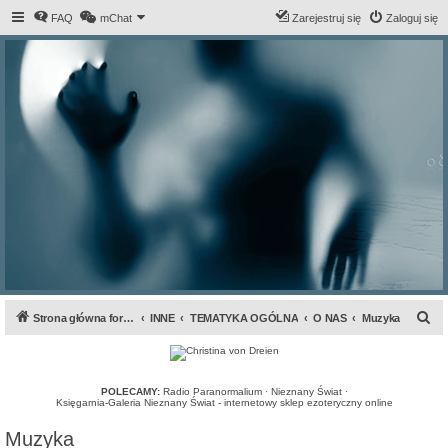
FAQ
mChat
Zarejestruj się
Zaloguj się
S
Strona główna forum
INNE
TEMATYKA OGÓLNA
O NAS
Muzyka
z
u
k
POLECAMY:
Radio Paranormalium
·
Nieznany Świat
·
Księgarnia-Galeria Nieznany Świat - internetowy sklep ezoteryczny online
a
Muzyka
j