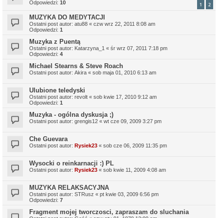
Odpowiedzi:
10
1
2
MUZYKA DO MEDYTACJI
Ostatni post autor:
atu88
«
czw wrz 22, 2011 8:08 am
Odpowiedzi:
1
Muzyka z Puentą
Ostatni post autor:
Katarzyna_1
«
śr wrz 07, 2011 7:18 pm
Odpowiedzi:
4
Michael Stearns & Steve Roach
Ostatni post autor:
Akira
«
sob maja 01, 2010 6:13 am
Ulubione teledyski
Ostatni post autor:
revolt
«
sob kwie 17, 2010 9:12 am
Odpowiedzi:
1
Muzyka - ogólna dyskusja ;)
Ostatni post autor:
grengis12
«
wt cze 09, 2009 3:27 pm
Che Guevara
Ostatni post autor:
Rysiek23
«
sob cze 06, 2009 11:35 pm
Wysocki o reinkarnacji :) PL
Ostatni post autor:
Rysiek23
«
sob kwie 11, 2009 4:08 am
MUZYKA RELAKSACYJNA
Ostatni post autor:
STRusz
«
pt kwie 03, 2009 6:56 pm
Odpowiedzi:
7
Fragment mojej tworczosci, zapraszam do sluchania