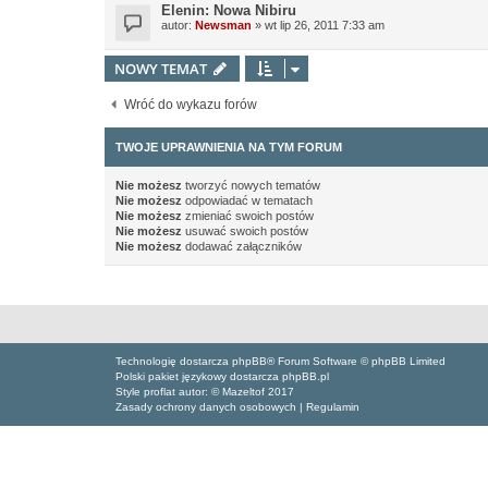
Elenin: Nowa Nibiru
autor:
Newsman
»
wt lip 26, 2011 7:33 am
NOWY TEMAT
Wróć do wykazu forów
TWOJE UPRAWNIENIA NA TYM FORUM
Nie możesz
tworzyć nowych tematów
Nie możesz
odpowiadać w tematach
Nie możesz
zmieniać swoich postów
Nie możesz
usuwać swoich postów
Nie możesz
dodawać załączników
Technologię dostarcza phpBB® Forum Software © phpBB Limited
Polski pakiet językowy dostarcza phpBB.pl
Style proflat autor: ©
Mazeltof
2017
Zasady ochrony danych osobowych
|
Regulamin