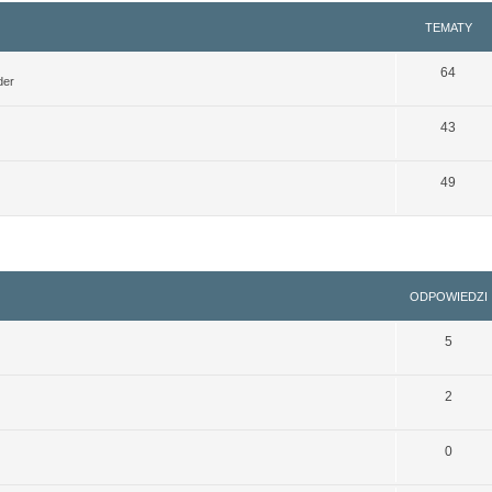
TEMATY
64
der
43
49
szukiwanie zaawansowane
ODPOWIEDZI
5
2
0