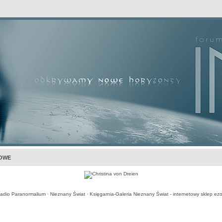
awansowane
KOWE
adio Paranormalium
·
Nieznany Świat
·
Księgarnia-Galeria Nieznany Świat - internetowy sklep ezo