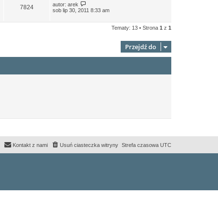
autor:
arek
7824
sob lip 30, 2011 8:33 am
Tematy: 13 • Strona
1
z
1
Przejdź do
Kontakt z nami
Usuń ciasteczka witryny
Strefa czasowa
UTC