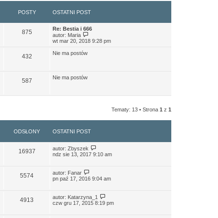
POSTY
OSTATNI POST
Re: Bestia i 666
875
W
autor:
Maria
y
wt mar 20, 2018 9:28 pm
ś
w
Nie ma postów
432
i
e
t
l
Nie ma postów
587
n
a
j
n
o
Tematy: 13 • Strona
1
z
1
w
s
z
y
ODSŁONY
OSTATNI POST
p
o
s
autor:
Zbyszek
16937
t
ndz sie 13, 2017 9:10 am
autor:
Fanar
5574
pn paź 17, 2016 9:04 am
autor:
Katarzyna_1
4913
czw gru 17, 2015 8:19 pm