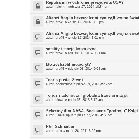
Reptilianin w ochronie prezydenta USA?
autor:
faloxx
»
sob wrz 27, 2014 10:54 pm
Alianci Anglia bezwzgledni cynicy,II wojna świa
autor:
aro45
»
wt sie 12, 2014 5:01 pm
Alianci Anglia bezwzgledni cynicy,II wojna świa
autor:
aro45
»
wt sie 12, 2014 6:01 pm
satelity i stacja kosmiczna
autor:
aro45
»
ndz sie 03, 2014 9:21 am
kto zestrzelił meteoryt?
autor:
aro45
»
ndz sie 03, 2014 9:08 am
Teoria pustej Ziemi
autor:
hoobertoos
»
pn sie 19, 2013 8:26 pm
To już nadchodzi - globalna transformacja
autor:
slowo
»
pn lip 15, 2013 6:17 am
Sekretny film NASA. Backstage "podboju" Księ
autor:
CanisLupus
»
pn lut 27, 2012 4:17 pm
Phil Schneider
autor:
arek
»
pt sie 26, 2011 6:22 pm