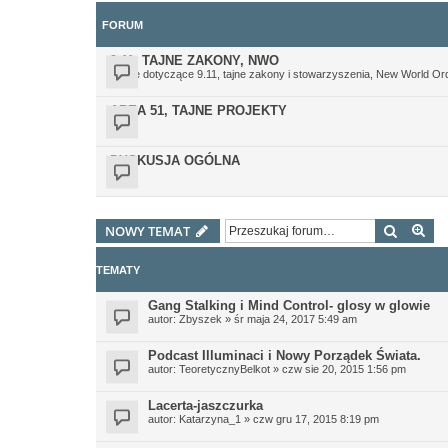
FORUM
9.11, TAJNE ZAKONY, NWO
Teorie dotyczące 9.11, tajne zakony i stowarzyszenia, New World Or
AREA 51, TAJNE PROJEKTY
DYSKUSJA OGÓLNA
Szukaj
Wy
NOWY TEMAT
TEMATY
Gang Stalking i Mind Control- glosy w glowie
autor:
Zbyszek
»
śr maja 24, 2017 5:49 am
Podcast Illuminaci i Nowy Porządek Świata.
autor:
TeoretycznyBelkot
»
czw sie 20, 2015 1:56 pm
Lacerta-jaszczurka
autor:
Katarzyna_1
»
czw gru 17, 2015 8:19 pm