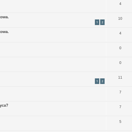
4
towa.
10
1
2
towa.
4
0
0
11
1
2
7
życa?
7
5