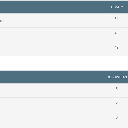
TEMATY
64
der
43
49
szukiwanie zaawansowane
ODPOWIEDZI
5
2
0