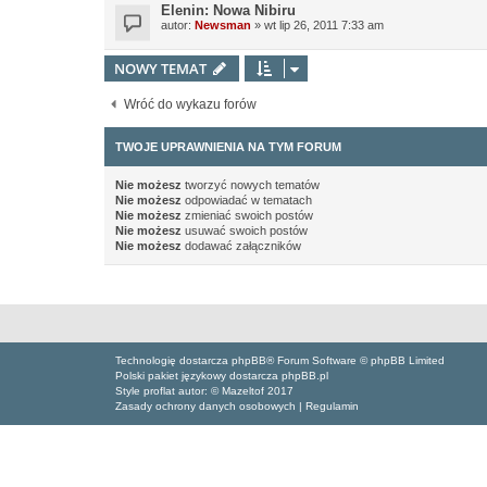
Elenin: Nowa Nibiru
autor:
Newsman
»
wt lip 26, 2011 7:33 am
NOWY TEMAT
Wróć do wykazu forów
TWOJE UPRAWNIENIA NA TYM FORUM
Nie możesz
tworzyć nowych tematów
Nie możesz
odpowiadać w tematach
Nie możesz
zmieniać swoich postów
Nie możesz
usuwać swoich postów
Nie możesz
dodawać załączników
Technologię dostarcza phpBB® Forum Software © phpBB Limited
Polski pakiet językowy dostarcza phpBB.pl
Style proflat autor: ©
Mazeltof
2017
Zasady ochrony danych osobowych
|
Regulamin