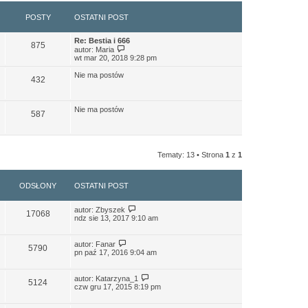
POSTY
OSTATNI POST
Re: Bestia i 666
875
W
autor:
Maria
y
wt mar 20, 2018 9:28 pm
ś
w
Nie ma postów
432
i
e
t
l
Nie ma postów
587
n
a
j
n
o
Tematy: 13 • Strona
1
z
1
w
s
z
y
ODSŁONY
OSTATNI POST
p
o
s
autor:
Zbyszek
17068
t
ndz sie 13, 2017 9:10 am
autor:
Fanar
5790
pn paź 17, 2016 9:04 am
autor:
Katarzyna_1
5124
czw gru 17, 2015 8:19 pm