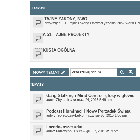
FORUM
9.11, TAJNE ZAKONY, NWO
Teorie dotyczące 9.11, tajne zakony i stowarzyszenia, New World Or
AREA 51, TAJNE PROJEKTY
DYSKUSJA OGÓLNA
Szukaj
Wy
NOWY TEMAT
TEMATY
Gang Stalking i Mind Control- glosy w glowie
autor:
Zbyszek
»
śr maja 24, 2017 5:49 am
Podcast Illuminaci i Nowy Porządek Świata.
autor:
TeoretycznyBelkot
»
czw sie 20, 2015 1:56 pm
Lacerta-jaszczurka
autor:
Katarzyna_1
»
czw gru 17, 2015 8:19 pm