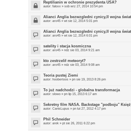
Reptilianin w ochronie prezydenta USA?
autor:
faloxx
»
sob wrz 27, 2014 10:54 pm
Alianci Anglia bezwzgledni cynicy,II wojna świa
autor:
aro45
»
wt sie 12, 2014 5:01 pm
Alianci Anglia bezwzgledni cynicy,II wojna świa
autor:
aro45
»
wt sie 12, 2014 6:01 pm
satelity i stacja kosmiczna
autor:
aro45
»
ndz sie 03, 2014 9:21 am
kto zestrzelił meteoryt?
autor:
aro45
»
ndz sie 03, 2014 9:08 am
Teoria pustej Ziemi
autor:
hoobertoos
»
pn sie 19, 2013 8:26 pm
To już nadchodzi - globalna transformacja
autor:
slowo
»
pn lip 15, 2013 6:17 am
Sekretny film NASA. Backstage "podboju" Księ
autor:
CanisLupus
»
pn lut 27, 2012 4:17 pm
Phil Schneider
autor:
arek
»
pt sie 26, 2011 6:22 pm