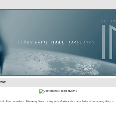
awansowane
KOWE
adio Paranormalium
·
Nieznany Świat
·
Księgarnia-Galeria Nieznany Świat - internetowy sklep ezo