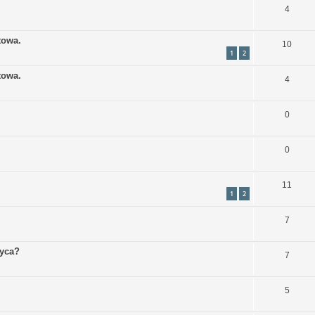
4
towa.
10
1
2
towa.
4
0
0
11
1
2
7
życa?
7
5