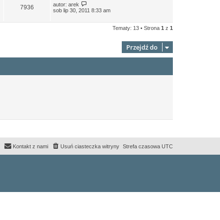
autor:
arek
7936
sob lip 30, 2011 8:33 am
Tematy: 13 • Strona
1
z
1
Przejdź do
Kontakt z nami
Usuń ciasteczka witryny
Strefa czasowa
UTC