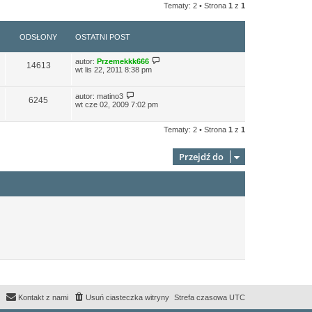
Tematy: 2 • Strona
1
z
1
ODSŁONY
OSTATNI POST
autor:
Przemekkk666
14613
wt lis 22, 2011 8:38 pm
autor:
matino3
6245
wt cze 02, 2009 7:02 pm
Tematy: 2 • Strona
1
z
1
Przejdź do
Kontakt z nami
Usuń ciasteczka witryny
Strefa czasowa
UTC