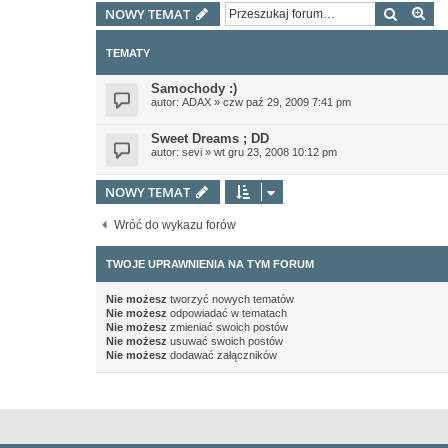
Szukaj
Wy
NOWY TEMAT
TEMATY
Samochody :)
autor:
ADAX
»
czw paź 29, 2009 7:41 pm
Sweet Dreams ; DD
autor:
sevi
»
wt gru 23, 2008 10:12 pm
NOWY TEMAT
Wróć do wykazu forów
TWOJE UPRAWNIENIA NA TYM FORUM
Nie możesz
tworzyć nowych tematów
Nie możesz
odpowiadać w tematach
Nie możesz
zmieniać swoich postów
Nie możesz
usuwać swoich postów
Nie możesz
dodawać załączników