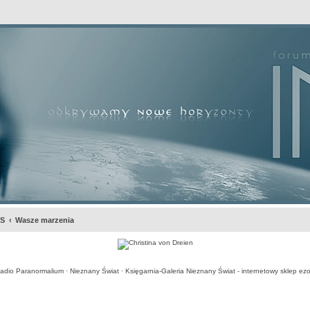
awansowane
S
Wasze marzenia
adio Paranormalium
·
Nieznany Świat
·
Księgarnia-Galeria Nieznany Świat - internetowy sklep ezo