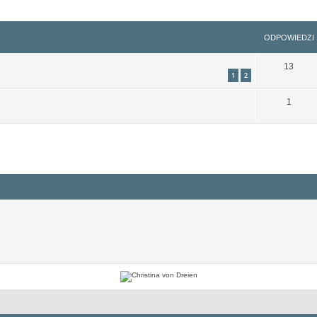
szukiwanie zaawansowane
ODPOWIEDZI
13
1
2
1